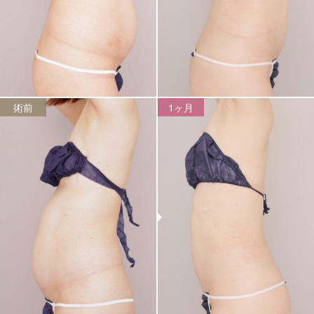
術前
1ヶ月