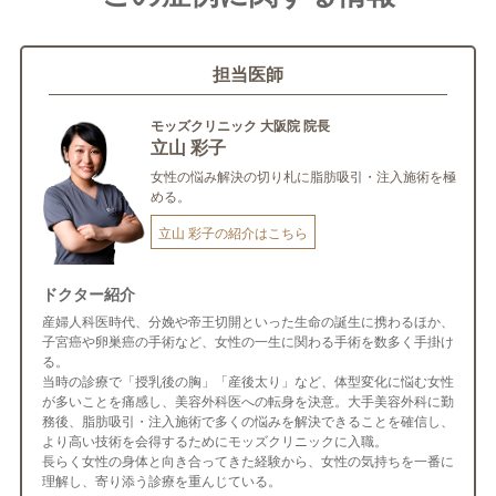
担当医師
モッズクリニック 大阪院 院長
立山 彩子
女性の悩み解決の切り札に脂肪吸引・注入施術を極
める。
立山 彩子の紹介はこちら
ドクター紹介
産婦人科医時代、分娩や帝王切開といった生命の誕生に携わるほか、
子宮癌や卵巣癌の手術など、女性の一生に関わる手術を数多く手掛け
る。
当時の診療で「授乳後の胸」「産後太り」など、体型変化に悩む女性
が多いことを痛感し、美容外科医への転身を決意。大手美容外科に勤
務後、脂肪吸引・注入施術で多くの悩みを解決できることを確信し、
より高い技術を会得するためにモッズクリニックに入職。
長らく女性の身体と向き合ってきた経験から、女性の気持ちを一番に
理解し、寄り添う診療を重んじている。