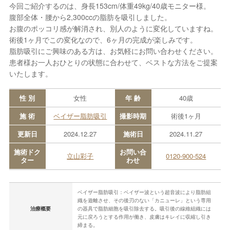
今回ご紹介するのは、身長153cm/体重49kg/40歳モニター様。
腹部全体・腰から2,300ccの脂肪を吸引しました。
お腹のポッコリ感が解消され、別人のように変化していますね。
術後1ヶ月でこの変化なので、6ヶ月の完成が楽しみです。
脂肪吸引にご興味のある方は、お気軽にお問い合わせください。
患者様お一人おひとりの状態に合わせて、ベストな方法をご提案
いたします。
性 別
女性
年 齢
40歳
施 術
ベイザー脂肪吸引
撮影時期
術後1ヶ月
更新日
2024.12.27
施術日
2024.11.27
施術ドク
お問い合
立山彩子
0120-900-524
ター
わせ
ベイザー脂肪吸引：ベイザー波という超音波により脂肪組
織を遊離させ、その後刃のない「カニューレ」という専用
治療概要
の器具で脂肪細胞を吸引除去する。吸引後の線維組織には
元に戻ろうとする作用が働き、皮膚はキレイに収縮し引き
締まる。