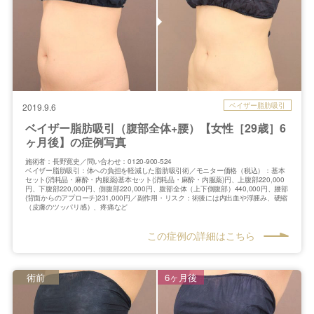
ベイザー脂肪吸引
2019.9.6
ベイザー脂肪吸引（腹部全体+腰）【女性［29歳］6
ヶ月後】の症例写真
施術者：長野寛史／問い合わせ：0120-900-524
ベイザー脂肪吸引：体への負担を軽減した脂肪吸引術／モニター価格（税込）：基本
セット(消耗品・麻酔・内服薬)基本セット(消耗品・麻酔・内服薬)円、上腹部220,000
円、下腹部220,000円、側腹部220,000円、腹部全体（上下側腹部）440,000円、腰部
(背面からのアプローチ)231,000円／副作用・リスク：術後には内出血や浮腫み、硬縮
（皮膚のツッパリ感）、疼痛など
この症例の詳細はこちら
術前
6ヶ月後