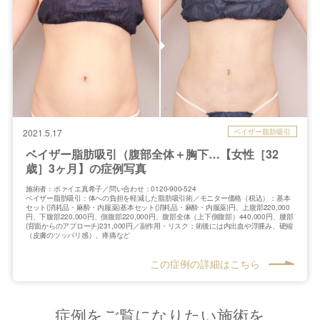
ベイザー脂肪吸引
2021.5.17
ベイザー脂肪吸引（腹部全体＋胸下…【女性［32
歳］3ヶ月】の症例写真
施術者：ボァイエ真希子／問い合わせ：0120-900-524
ベイザー脂肪吸引：体への負担を軽減した脂肪吸引術／モニター価格（税込）：基本
セット(消耗品・麻酔・内服薬)基本セット(消耗品・麻酔・内服薬)円、上腹部220,000
円、下腹部220,000円、側腹部220,000円、腹部全体（上下側腹部）440,000円、腰部
(背面からのアプローチ)231,000円／副作用・リスク：術後には内出血や浮腫み、硬縮
（皮膚のツッパリ感）、疼痛など
この症例の詳細はこちら
症例をご覧になりたい施術を