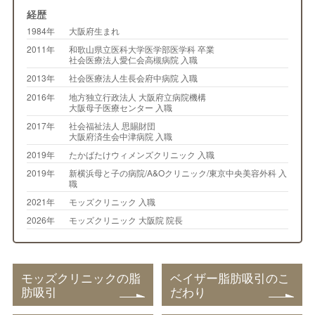
経歴
1984年
大阪府生まれ
2011年
和歌山県立医科大学医学部医学科 卒業
社会医療法人愛仁会高槻病院 入職
2013年
社会医療法人生長会府中病院 入職
2016年
地方独立行政法人 大阪府立病院機構
大阪母子医療センター 入職
2017年
社会福祉法人 思賜財団
大阪府済生会中津病院 入職
2019年
たかばたけウィメンズクリニック 入職
2019年
新横浜母と子の病院/A&Oクリニック/東京中央美容外科 入
職
2021年
モッズクリニック 入職
2026年
モッズクリニック 大阪院 院長
モッズクリニックの脂
ベイザー脂肪吸引のこ
肪吸引
だわり