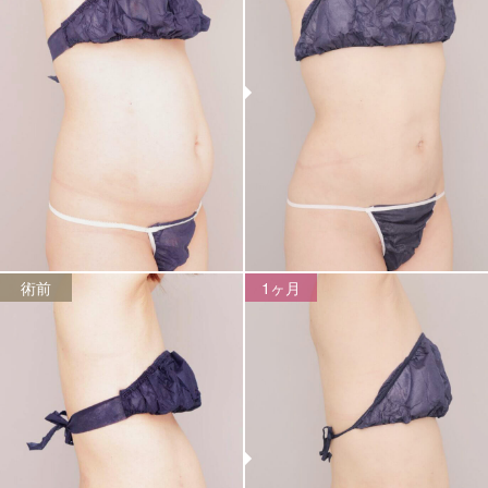
術前
1ヶ月