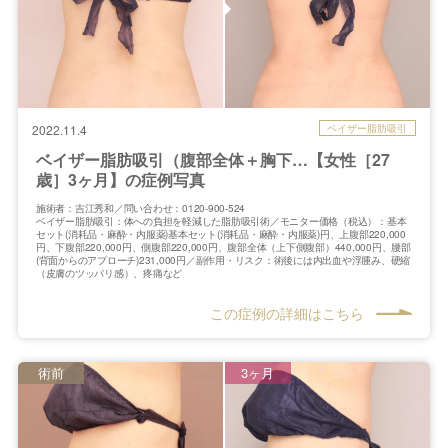
ベイザー脂肪吸引
2022.11.4
ベイザー脂肪吸引（腹部全体＋胸下…【女性［27
歳］3ヶ月】の症例写真
施術者：吉江秀和／問い合わせ：0120-900-524
ベイザー脂肪吸引：体への負担を軽減した脂肪吸引術／モニター価格（税込）：基本
セット(消耗品・麻酔・内服薬)基本セット(消耗品・麻酔・内服薬)円、上腹部220,000
円、下腹部220,000円、側腹部220,000円、腹部全体（上下側腹部）440,000円、腰部
(背面からのアプローチ)231,000円／副作用・リスク：術後には内出血や浮腫み、硬縮
（皮膚のツッパリ感）、疼痛など
この症例の詳細はこちら
術前
3ヶ月