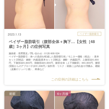
ベイザー脂肪吸引
2023.1.13
ベイザー脂肪吸引（腹部全体＋胸下…【女性［48
歳］3ヶ月】の症例写真
施術者：長野寛史／問い合わせ：0120-900-524
ベイザー脂肪吸引：体への負担を軽減した脂肪吸引術／モニター価格（税込）：基本
セット(消耗品・麻酔・内服薬)基本セット(消耗品・麻酔・内服薬)円、上腹部220,000
円、下腹部220,000円、側腹部220,000円、腹部全体（上下側腹部）440,000円、腰部
(背面からのアプローチ)231,000円／副作用・リスク：術後には内出血や浮腫み、硬縮
（皮膚のツッパリ感）、疼痛など
この症例の詳細はこちら
術前
6ヶ月後