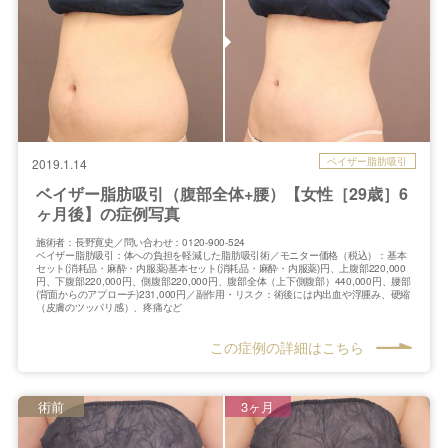
ベイザー脂肪吸引
2019.1.14
ベイザー脂肪吸引（腹部全体+腰）【女性［29歳］6
ヶ月後】の症例写真
施術者：長野寛史／問い合わせ：0120-900-524
ベイザー脂肪吸引：体への負担を軽減した脂肪吸引術／モニター価格（税込）：基本
セット(消耗品・麻酔・内服薬)基本セット(消耗品・麻酔・内服薬)円、上腹部220,000
円、下腹部220,000円、側腹部220,000円、腹部全体（上下側腹部）440,000円、腰部
(背面からのアプローチ)231,000円／副作用・リスク：術後には内出血や浮腫み、硬縮
（皮膚のツッパリ感）、疼痛など
この症例の詳細はこちら
術前
3ヶ月