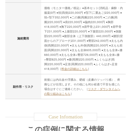
価格（モニター価格／税込）●基本セット(消耗品・麻酔・内
服薬)0円 ●頬(両側)220,000円 ●顎下(二重あご)220,000円 ●
頬+顎下352,000円 ●二の腕(両腕)220,000円 ●二の腕(両
腕)220,000円 ●肩220,000円 ●脇肉220,000円 ●胸部
418,000円 ●胸下220,000円 ●肩甲骨上231,000円 ●肩甲骨
下231,000円 ●上腹部220,000円 ●下腹部220,000円 ●側腹
部220,000円 ●腹部全体（上下側腹部）440,000円 ●腰部(背
施術費用
面からのアプローチ)231,000円 ●臀部242,000円 ●太もも内
側(両脚)220,000円 ●太もも外側(両脚)220,000円 ●太もも前
面(両脚)220,000円 ●太もも全体605,000円 ●太もも全体+膝
660,000円 ●太もも全体+臀部726,000円 ●太もも全体+膝
+臀部825,000円 ●膝(両脚)220,000円 ●ふくらはぎ(両
脚)220,000円 ●足首(両脚)220,000円 ●ふくらはぎ+足首
418,000円［
料金の詳細はこちら
］
術後には内出血や浮腫み、硬縮（皮膚のツッパリ感）、疼
痛などが出現します。その他にも何か経過で不安を感じた
副作用・リスク
場合はすぐにご連絡ください。［
リスク・ダウンタイムへ
の取り組みはこちら
］
この症例に関する情報