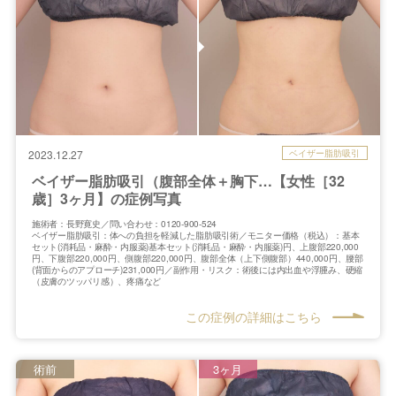
ベイザー脂肪吸引
2023.12.27
ベイザー脂肪吸引（腹部全体＋胸下…【女性［32
歳］3ヶ月】の症例写真
施術者：長野寛史／問い合わせ：0120-900-524
ベイザー脂肪吸引：体への負担を軽減した脂肪吸引術／モニター価格（税込）：基本
セット(消耗品・麻酔・内服薬)基本セット(消耗品・麻酔・内服薬)円、上腹部220,000
円、下腹部220,000円、側腹部220,000円、腹部全体（上下側腹部）440,000円、腰部
(背面からのアプローチ)231,000円／副作用・リスク：術後には内出血や浮腫み、硬縮
（皮膚のツッパリ感）、疼痛など
この症例の詳細はこちら
術前
3ヶ月