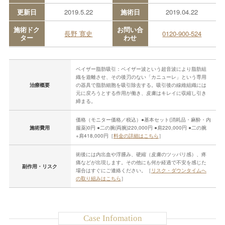
更新日
2019.5.22
施術日
2019.04.22
施術ドク
お問い合
長野 寛史
0120-900-524
ター
わせ
ベイザー脂肪吸引：ベイザー波という超音波により脂肪組
織を遊離させ、その後刃のない「カニューレ」という専用
治療概要
の器具で脂肪細胞を吸引除去する。吸引後の線維組織には
元に戻ろうとする作用が働き、皮膚はキレイに収縮し引き
締まる。
価格（モニター価格／税込）●基本セット(消耗品・麻酔・内
施術費用
服薬)0円 ●二の腕(両腕)220,000円 ●肩220,000円 ●二の腕
+肩418,000円［
料金の詳細はこちら
］
術後には内出血や浮腫み、硬縮（皮膚のツッパリ感）、疼
痛などが出現します。その他にも何か経過で不安を感じた
副作用・リスク
場合はすぐにご連絡ください。［
リスク・ダウンタイムへ
の取り組みはこちら
］