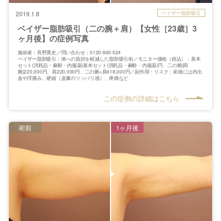
ベイザー脂肪吸引
2019.1.8
ベイザー脂肪吸引（二の腕＋肩）【女性［23歳］3
ヶ月後】の症例写真
施術者：長野寛史／問い合わせ：0120-900-524
ベイザー脂肪吸引：体への負担を軽減した脂肪吸引術／モニター価格（税込）：基本
セット(消耗品・麻酔・内服薬)基本セット(消耗品・麻酔・内服薬)円、二の腕(両
腕)220,000円、肩220,000円、二の腕+肩418,000円／副作用・リスク：術後には内出
血や浮腫み、硬縮（皮膚のツッパリ感）、疼痛など
この症例の詳細はこちら
術前
1ヶ月後