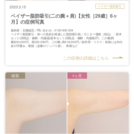
ベイザー脂肪吸引
2023.3.15
ベイザー脂肪吸引(二の腕＋肩)【女性［29歳］6ヶ
月】の症例写真
施術者：北條誠至／問い合わせ：0120-900-524
ベイザー脂肪吸引：体への負担を軽減した脂肪吸引術／モニター価格（税込）：基本
セット(消耗品・麻酔・内服薬)基本セット(消耗品・麻酔・内服薬)円、二の腕(両
腕)220,000円、肩220,000円、二の腕+肩418,000円／副作用・リスク：術後には内出
血や浮腫み、硬縮（皮膚のツッパリ感）、疼痛など
この症例の詳細はこちら
術前
1ヶ月