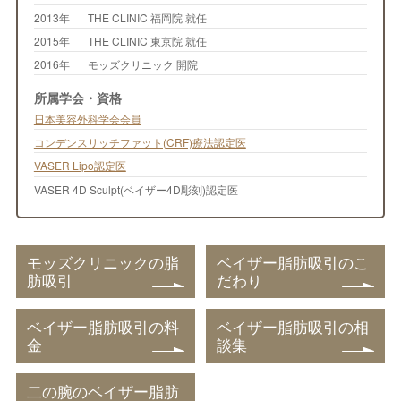
2013年
THE CLINIC 福岡院 就任
2015年
THE CLINIC 東京院 就任
2016年
モッズクリニック 開院
所属学会・資格
日本美容外科学会会員
コンデンスリッチファット(CRF)療法認定医
VASER Lipo認定医
VASER 4D Sculpt(ベイザー4D彫刻)認定医
モッズクリニックの脂
ベイザー脂肪吸引のこ
肪吸引
だわり
ベイザー脂肪吸引の料
ベイザー脂肪吸引の相
金
談集
二の腕のベイザー脂肪