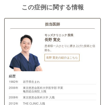
この症例に関する情報
担当医師
モッズクリニック 院長
長野 寛史
患者様一人ひとりに磨き上げた技術と信
頼を。
長野 寛史の紹介はこちら
経歴
1982年
岩手県生まれ
2006年
東京慈恵会医科大学医学部 卒業
亀田総合病院 入職
2008年
東京慈恵会医科大学 入職
2012年
THE CLINIC 入職