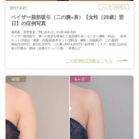
ベイザー脂肪吸引
2017.4.21
ベイザー脂肪吸引（二の腕+肩）【女性［28歳］翌
日】の症例写真
施術者：長野寛史／問い合わせ：0120-900-524
ベイザー脂肪吸引：体への負担を軽減した脂肪吸引術／モニター価格（税込）：基本
セット(消耗品・麻酔・内服薬)基本セット(消耗品・麻酔・内服薬)円、二の腕(両
腕)220,000円、肩220,000円、二の腕+肩418,000円／副作用・リスク：術後には内出
血や浮腫み、硬縮（皮膚のツッパリ感）、疼痛など
この症例の詳細はこちら
術前
6ヶ月