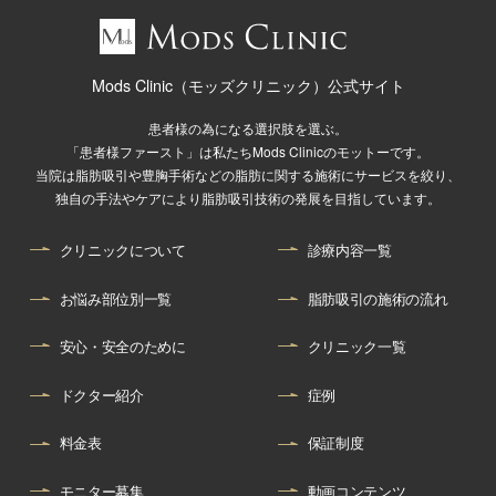
Mods Clinic（モッズクリニック）公式サイト
患者様の為になる選択肢を選ぶ。
「患者様ファースト」は私たちMods Clinicのモットーです。
当院は脂肪吸引や豊胸手術などの脂肪に関する施術にサービスを絞り、
独自の手法やケアにより脂肪吸引技術の発展を目指しています。
クリニックについて
診療内容一覧
お悩み部位別一覧
脂肪吸引の施術の流れ
安心・安全のために
クリニック一覧
ドクター紹介
症例
料金表
保証制度
モニター募集
動画コンテンツ