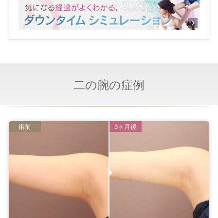
二の腕の症例
術前
3ヶ月後