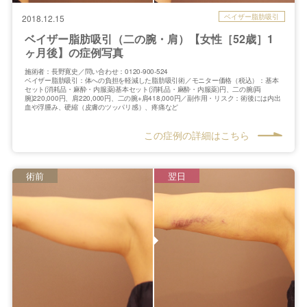
ベイザー脂肪吸引
2018.12.15
ベイザー脂肪吸引（二の腕・肩）【女性［52歳］1
ヶ月後】の症例写真
施術者：長野寛史／問い合わせ：0120-900-524
ベイザー脂肪吸引：体への負担を軽減した脂肪吸引術／モニター価格（税込）：基本
セット(消耗品・麻酔・内服薬)基本セット(消耗品・麻酔・内服薬)円、二の腕(両
腕)220,000円、肩220,000円、二の腕+肩418,000円／副作用・リスク：術後には内出
血や浮腫み、硬縮（皮膚のツッパリ感）、疼痛など
この症例の詳細はこちら
術前
翌日