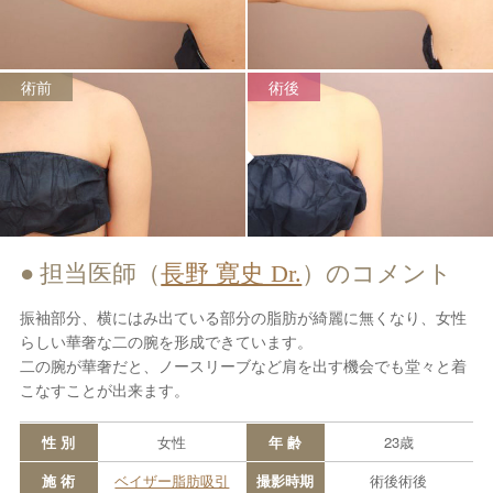
術前
術後
担当医師（
長野 寛史 Dr.
）のコメント
振袖部分、横にはみ出ている部分の脂肪が綺麗に無くなり、女性
らしい華奢な二の腕を形成できています。
二の腕が華奢だと、ノースリーブなど肩を出す機会でも堂々と着
こなすことが出来ます。
性 別
女性
年 齢
23歳
施 術
ベイザー脂肪吸引
撮影時期
術後術後