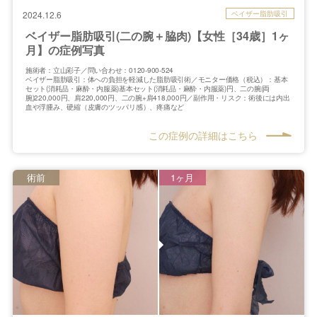
ベイザー脂肪吸引
2024.12.6
ベイザー脂肪吸引(二の腕＋脇肉)【女性［34歳］1ヶ
月】の症例写真
施術者：立山彩子／問い合わせ：0120-900-524
ベイザー脂肪吸引：体への負担を軽減した脂肪吸引術／モニター価格（税込）：基本
セット(消耗品・麻酔・内服薬)基本セット(消耗品・麻酔・内服薬)円、二の腕(両
腕)220,000円、肩220,000円、二の腕+肩418,000円／副作用・リスク：術後には内出
血や浮腫み、硬縮（皮膚のツッパリ感）、疼痛など
この症例の詳細はこちら
術前
1ヶ月