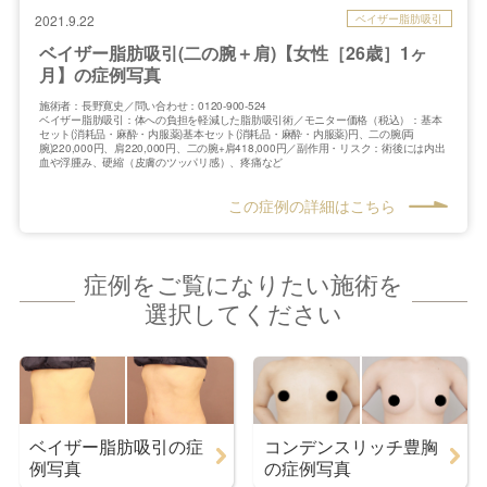
ベイザー脂肪吸引
2021.9.22
ベイザー脂肪吸引(二の腕＋肩)【女性［26歳］1ヶ
月】の症例写真
施術者：長野寛史／問い合わせ：0120-900-524
ベイザー脂肪吸引：体への負担を軽減した脂肪吸引術／モニター価格（税込）：基本
セット(消耗品・麻酔・内服薬)基本セット(消耗品・麻酔・内服薬)円、二の腕(両
腕)220,000円、肩220,000円、二の腕+肩418,000円／副作用・リスク：術後には内出
血や浮腫み、硬縮（皮膚のツッパリ感）、疼痛など
この症例の詳細はこちら
症例をご覧になりたい施術を
選択してください
ベイザー脂肪吸引の症
コンデンスリッチ豊胸
例写真
の症例写真