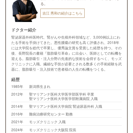
る。
吉江 秀和の紹介はこちら
ドクター紹介
腎泌尿器外科医時代、腎がんや生殖外科領域など、3,000例以上にわ
たる手術を手掛けてきた。悪性腫瘍の研究も高く評価され、2018年
には大学院を総代で卒業し、優秀論文賞を受賞した経歴を持つ。その
後、長野院長の書籍『脂肪吸引革命』に出会い、医師としての転機を
迎える。脂肪吸引・注入分野の先進的な技術を会得するべく、モッズ
クリニックに入職。繊細な手技が必要とされる数多くの手術経験を武
器に、脂肪吸引・注入技術で患者様の人生の転機をつくる。
経歴
1985年
新潟県生まれ
2012年
聖マリアンナ医科大学医学部医学科 卒業
聖マリアンナ医科大学医学部附属病院 入職
2014年
聖マリアンナ医科大学病院 腎泌尿器外科 入職
2016年
難病治療研究センター 勤務
2021年
モッズクリニック 入職
2024年
モッズクリニック大阪院 院長