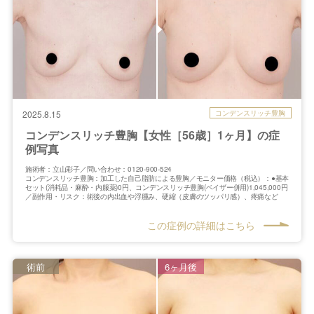
コンデンスリッチ豊胸
2025.8.15
コンデンスリッチ豊胸【女性［56歳］1ヶ月】の症
例写真
施術者：立山彩子／問い合わせ：0120-900-524
コンデンスリッチ豊胸：加工した自己脂肪による豊胸／モニター価格（税込）：●基本
セット(消耗品・麻酔・内服薬)0円、コンデンスリッチ豊胸(ベイザー併用)1,045,000円
／副作用・リスク：術後の内出血や浮腫み、硬縮（皮膚のツッパリ感）、疼痛など
この症例の詳細はこちら
術前
6ヶ月後