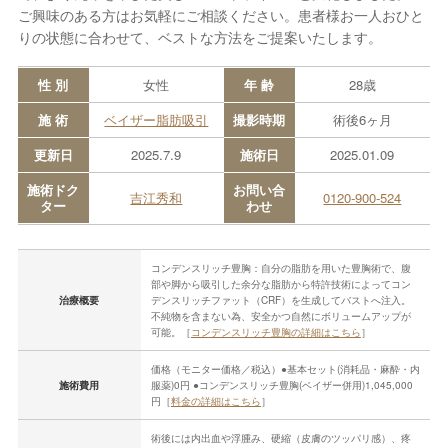
ご興味のある方はお気軽にご相談ください。患者様お一人おひと
りの状態に合わせて、ベストな方法をご提案いたします。
性 別
女性
年 齢
28歳
施 術
ベイザー脂肪吸引
撮影時期
術後6ヶ月
更新日
2025.7.9
施術日
2025.01.09
施術ドク
お問い合
吉江秀和
0120-900-524
ター
わせ
コンデンスリッチ豊胸：自分の脂肪を用いた豊胸術で、腹
部や脚から吸引した余分な脂肪から特許技術によってコン
治療概要
デンスリッチファット（CRF）を生成してバストへ注入。
不純物を含まない為、安全かつ自然にボリュームアップが
可能。［
コンデンスリッチ豊胸の詳細はこちら
］
価格（モニター価格／税込）●基本セット(消耗品・麻酔・内
施術費用
服薬)0円 ●コンデンスリッチ豊胸(ベイザー併用)1,045,000
円［
料金の詳細はこちら
］
術後には内出血や浮腫み、硬縮（皮膚のツッパリ感）、疼