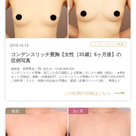
コンデンスリッチ豊胸
2019.10.13
コンデンスリッチ豊胸【女性［35歳］6ヶ月後】の
症例写真
施術者：長野寛史／問い合わせ：0120-900-524
コンデンスリッチ豊胸：加工した自己脂肪による豊胸／モニター価格（税込）：●基本
セット(消耗品・麻酔・内服薬)0円、コンデンスリッチ豊胸(ベイザー併用)1,045,000円
／副作用・リスク：術後の内出血や浮腫み、硬縮（皮膚のツッパリ感）、疼痛など
この症例の詳細はこちら
術前
3ヶ月