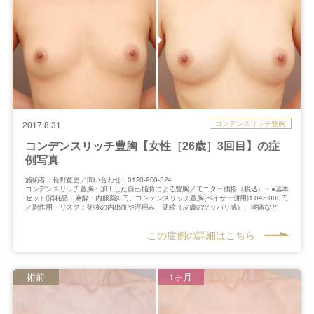
コンデンスリッチ豊胸
2017.8.31
コンデンスリッチ豊胸【女性［26歳］3回目】の症
例写真
施術者：長野寛史／問い合わせ：0120-900-524
コンデンスリッチ豊胸：加工した自己脂肪による豊胸／モニター価格（税込）：●基本
セット(消耗品・麻酔・内服薬)0円、コンデンスリッチ豊胸(ベイザー併用)1,045,000円
／副作用・リスク：術後の内出血や浮腫み、硬縮（皮膚のツッパリ感）、疼痛など
この症例の詳細はこちら
術前
1ヶ月