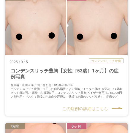
コンデンスリッチ豊胸
2025.10.15
コンデンスリッチ豊胸【女性［53歳］1ヶ月】の症
例写真
施術者：山田有季／問い合わせ：0120-900-524
コンデンスリッチ豊胸：加工した自己脂肪による豊胸／モニター価格（税込）：●基本
セット(消耗品・麻酔・内服薬)0円、コンデンスリッチ豊胸(ベイザー併用)1,045,000円
／副作用・リスク：術後の内出血や浮腫み、硬縮（皮膚のツッパリ感）、疼痛など
この症例の詳細はこちら
術前
6ヶ月