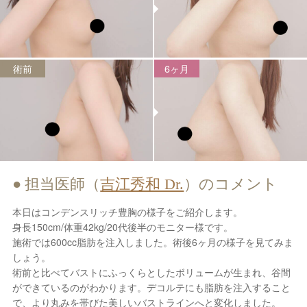
術前
6ヶ月
担当医師（
吉江秀和 Dr.
）のコメント
本日はコンデンスリッチ豊胸の様子をご紹介します。
身長150cm/体重42kg/20代後半のモニター様です。
施術では600cc脂肪を注入しました。術後6ヶ月の様子を見てみま
しょう。
術前と比べてバストにふっくらとしたボリュームが生まれ、谷間
ができているのがわかります。デコルテにも脂肪を注入すること
で、より丸みを帯びた美しいバストラインへと変化しました。