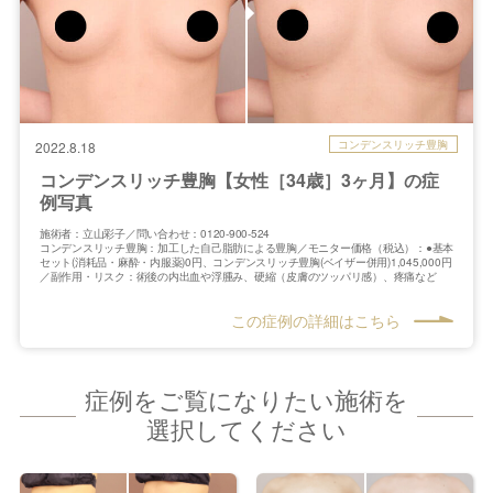
コンデンスリッチ豊胸
2022.8.18
コンデンスリッチ豊胸【女性［34歳］3ヶ月】の症
例写真
施術者：立山彩子／問い合わせ：0120-900-524
コンデンスリッチ豊胸：加工した自己脂肪による豊胸／モニター価格（税込）：●基本
セット(消耗品・麻酔・内服薬)0円、コンデンスリッチ豊胸(ベイザー併用)1,045,000円
／副作用・リスク：術後の内出血や浮腫み、硬縮（皮膚のツッパリ感）、疼痛など
この症例の詳細はこちら
症例をご覧になりたい施術を
選択してください