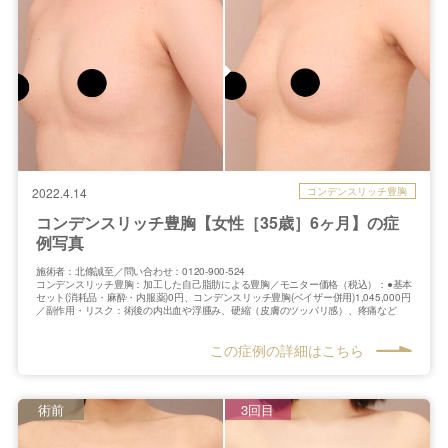
コンデンスリッチ豊胸
2022.4.14
コンデンスリッチ豊胸【女性［35歳］6ヶ月】の症
例写真
施術者：北條誠至／問い合わせ：0120-900-524
コンデンスリッチ豊胸：加工した自己脂肪による豊胸／モニター価格（税込）：●基本
セット(消耗品・麻酔・内服薬)0円、コンデンスリッチ豊胸(ベイザー併用)1,045,000円
／副作用・リスク：術後の内出血や浮腫み、硬縮（皮膚のツッパリ感）、疼痛など
この症例の詳細はこちら
術前
3回目