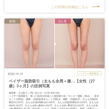
この症例の詳細はこちら
術前
3ヶ月
ベイザー脂肪吸引
2023.10.13
ベイザー脂肪吸引（太もも全周＋膝…【女性［27
歳］3ヶ月】の症例写真
施術者：立山彩子／問い合わせ：0120-900-524
ベイザー脂肪吸引：体への負担を軽減した脂肪吸引術／モニター価格（税込）：基本
セット(消耗品・麻酔・内服薬)基本セット(消耗品・麻酔・内服薬)円、太もも内側(両
脚)220,000円、太もも外側(両脚)220,000円、太もも前面(両脚)220,000円、太もも全
体605,000円、太もも全体+膝660,000円、太もも全体+臀部726,000円、太もも全体
+膝+臀部825,000円／副作用・リスク：術後には内出血や浮腫み、硬縮（皮膚のツッ