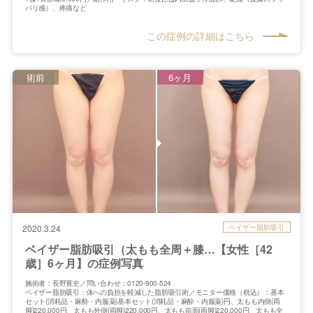
パリ感）、疼痛など
この症例の詳細はこちら
術前
6ヶ月
ベイザー脂肪吸引
2020.3.24
ベイザー脂肪吸引（太もも全周＋膝…【女性［42
歳］6ヶ月】の症例写真
施術者：長野寛史／問い合わせ：0120-900-524
ベイザー脂肪吸引：体への負担を軽減した脂肪吸引術／モニター価格（税込）：基本
セット(消耗品・麻酔・内服薬)基本セット(消耗品・麻酔・内服薬)円、太もも内側(両
脚)220,000円、太もも外側(両脚)220,000円、太もも前面(両脚)220,000円、太もも全