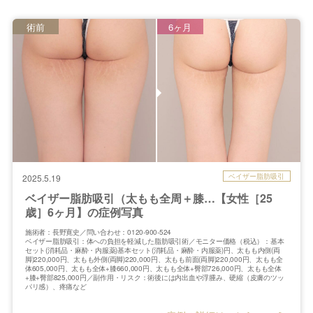
術前
6ヶ月
ベイザー脂肪吸引
2025.5.19
ベイザー脂肪吸引（太もも全周＋膝…【女性［25
歳］6ヶ月】の症例写真
施術者：長野寛史／問い合わせ：0120-900-524
ベイザー脂肪吸引：体への負担を軽減した脂肪吸引術／モニター価格（税込）：基本
セット(消耗品・麻酔・内服薬)基本セット(消耗品・麻酔・内服薬)円、太もも内側(両
脚)220,000円、太もも外側(両脚)220,000円、太もも前面(両脚)220,000円、太もも全
体605,000円、太もも全体+膝660,000円、太もも全体+臀部726,000円、太もも全体
+膝+臀部825,000円／副作用・リスク：術後には内出血や浮腫み、硬縮（皮膚のツッ
パリ感）、疼痛など