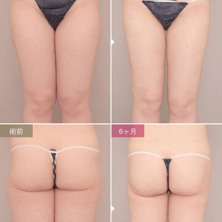
術前
6ヶ月