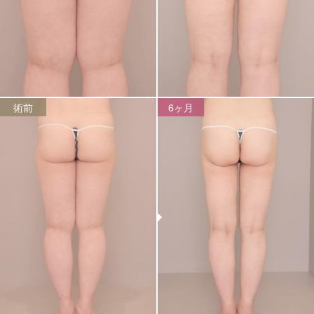
術前
6ヶ月