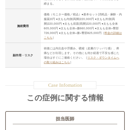
締まる。
価格（モニター価格／税込）●基本セット(消耗品・麻酔・内
服薬)0円 ●太もも内側(両脚)220,000円 ●太もも外側(両
脚)220,000円 ●太もも前面(両脚)220,000円 ●太もも全体
施術費用
605,000円 ●太もも全体+膝660,000円 ●太もも全体+臀部
726,000円 ●太もも全体+膝+臀部825,000円［
料金の詳細は
こちら
］
術後には内出血や浮腫み、硬縮（皮膚のツッパリ感）、疼
痛などが出現します。その他にも何か経過で不安を感じた
副作用・リスク
場合はすぐにご連絡ください。［
リスク・ダウンタイムへ
の取り組みはこちら
］
この症例に関する情報
担当医師