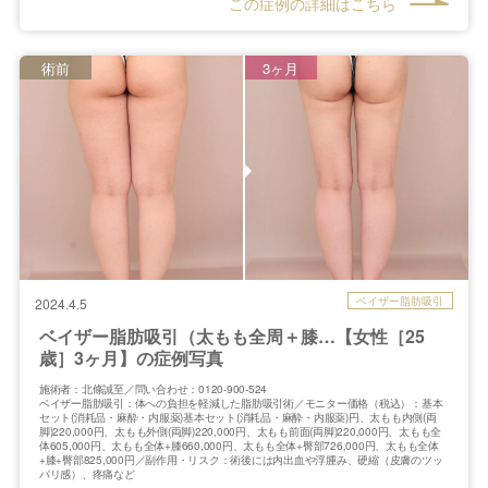
この症例の詳細はこちら
術前
3ヶ月
ベイザー脂肪吸引
2024.4.5
ベイザー脂肪吸引（太もも全周＋膝…【女性［25
歳］3ヶ月】の症例写真
施術者：北條誠至／問い合わせ：0120-900-524
ベイザー脂肪吸引：体への負担を軽減した脂肪吸引術／モニター価格（税込）：基本
セット(消耗品・麻酔・内服薬)基本セット(消耗品・麻酔・内服薬)円、太もも内側(両
脚)220,000円、太もも外側(両脚)220,000円、太もも前面(両脚)220,000円、太もも全
体605,000円、太もも全体+膝660,000円、太もも全体+臀部726,000円、太もも全体
+膝+臀部825,000円／副作用・リスク：術後には内出血や浮腫み、硬縮（皮膚のツッ
パリ感）、疼痛など