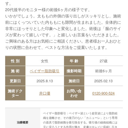
す。
20代後半のモニター様の術後6ヶ月の様子です。
いかがでしょう。太ももの外側の張り出しがスッキリとし、施術
前にはくっついていた内ももにも隙間が生まれました。全体的に
非常にほっそりとした印象へと変化しました。術後は「服のサイ
ズが変わって嬉しいです。」と嬉しいお言葉をいただきました。
ご興味のある方はお気軽にご相談ください。患者様お一人おひと
りの状態に合わせて、ベストな方法をご提案いたします。
性 別
女性
年 齢
27歳
施 術
ベイザー脂肪吸引
撮影時期
術後6ヶ月
更新日
2025.8.13
施術日
2025.02.13
施術ドク
お問い合
井口優
0120-900-524
ター
わせ
ベイザー脂肪吸引：ベイザー波という超音波により脂肪組
織を遊離させ、その後刃のない「カニューレ」という専用
治療概要
の器具で脂肪細胞を吸引除去する。吸引後の線維組織には
元に戻ろうとする作用が働き、皮膚はキレイに収縮し引き