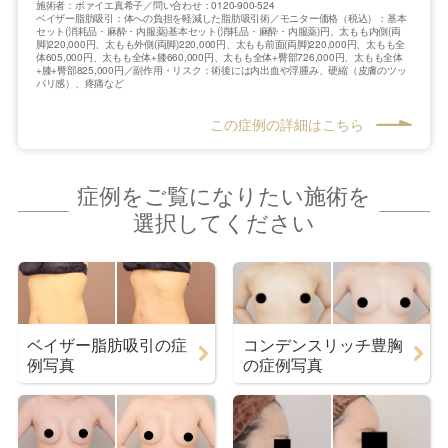
施術者：ボァイエ真希子／問い合わせ：0120-900-524
ベイザー脂肪吸引：体への負担を軽減した脂肪吸引術／モニター価格（税込）：基本
セット(消耗品・麻酔・内服薬)基本セット(消耗品・麻酔・内服薬)円、太もも内側(両
脚)220,000円、太もも外側(両脚)220,000円、太もも前面(両脚)220,000円、太もも全
体605,000円、太もも全体+膝660,000円、太もも全体+臀部726,000円、太もも全体
+膝+臀部825,000円／副作用・リスク：術後には内出血や浮腫み、硬縮（皮膚のツッ
パリ感）、疼痛など
この症例の詳細はこちら
症例をご覧になりたい施術を
選択してください
ベイザー脂肪吸引の症
コンデンスリッチ豊胸
例写真
の症例写真