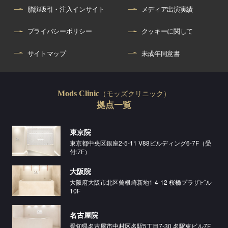
脂肪吸引・注入インサイト
メディア出演実績
プライバシーポリシー
クッキーに関して
サイトマップ
未成年同意書
（モッズクリニック）
Mods Clinic
拠点一覧
東京院
東京都中央区銀座2-5-11 V88ビルディング6-7F（受
付:7F）
大阪院
大阪府大阪市北区曾根崎新地1-4-12 桜橋プラザビル
10F
名古屋院
愛知県名古屋市中村区名駅5丁目7-30 名駅東ビル7F