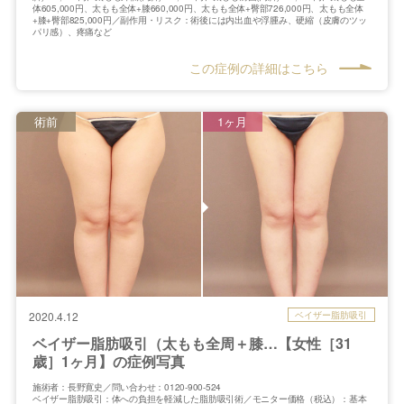
体605,000円、太もも全体+膝660,000円、太もも全体+臀部726,000円、太もも全体
+膝+臀部825,000円／副作用・リスク：術後には内出血や浮腫み、硬縮（皮膚のツッ
パリ感）、疼痛など
この症例の詳細はこちら
術前
1ヶ月
ベイザー脂肪吸引
2020.4.12
ベイザー脂肪吸引（太もも全周＋膝…【女性［31
歳］1ヶ月】の症例写真
施術者：長野寛史／問い合わせ：0120-900-524
ベイザー脂肪吸引：体への負担を軽減した脂肪吸引術／モニター価格（税込）：基本