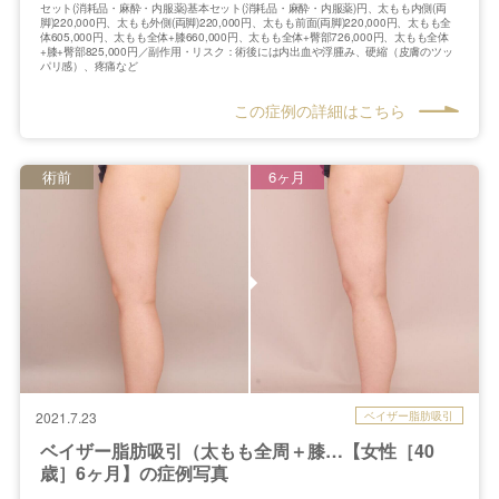
セット(消耗品・麻酔・内服薬)基本セット(消耗品・麻酔・内服薬)円、太もも内側(両
脚)220,000円、太もも外側(両脚)220,000円、太もも前面(両脚)220,000円、太もも全
体605,000円、太もも全体+膝660,000円、太もも全体+臀部726,000円、太もも全体
+膝+臀部825,000円／副作用・リスク：術後には内出血や浮腫み、硬縮（皮膚のツッ
パリ感）、疼痛など
この症例の詳細はこちら
術前
6ヶ月
ベイザー脂肪吸引
2021.7.23
ベイザー脂肪吸引（太もも全周＋膝…【女性［40
歳］6ヶ月】の症例写真