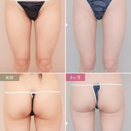
術前
3ヶ月