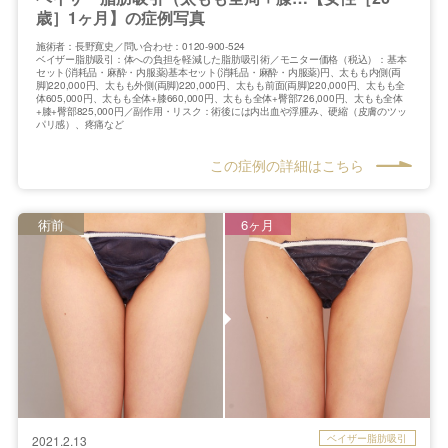
歳］1ヶ月】の症例写真
施術者：長野寛史／問い合わせ：0120-900-524
ベイザー脂肪吸引：体への負担を軽減した脂肪吸引術／モニター価格（税込）：基本
セット(消耗品・麻酔・内服薬)基本セット(消耗品・麻酔・内服薬)円、太もも内側(両
脚)220,000円、太もも外側(両脚)220,000円、太もも前面(両脚)220,000円、太もも全
体605,000円、太もも全体+膝660,000円、太もも全体+臀部726,000円、太もも全体
+膝+臀部825,000円／副作用・リスク：術後には内出血や浮腫み、硬縮（皮膚のツッ
パリ感）、疼痛など
この症例の詳細はこちら
術前
6ヶ月
ベイザー脂肪吸引
2021.2.13