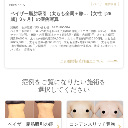
ベイザー脂肪吸引
2025.11.5
ベイザー脂肪吸引（太もも全周＋膝…【女性［28
歳］3ヶ月】の症例写真
施術者：石原佳祐／問い合わせ：0120-900-524
ベイザー脂肪吸引：体への負担を軽減した脂肪吸引術／モニター価格（税込）：基本
セット(消耗品・麻酔・内服薬)基本セット(消耗品・麻酔・内服薬)円、太もも内側(両
脚)220,000円、太もも外側(両脚)220,000円、太もも前面(両脚)220,000円、太もも全
体605,000円、太もも全体+膝660,000円、太もも全体+臀部726,000円、太もも全体
+膝+臀部825,000円／副作用・リスク：術後には内出血や浮腫み、硬縮（皮膚のツッ
パリ感）、疼痛など
この症例の詳細はこちら
症例をご覧になりたい施術を
選択してください
ベイザー脂肪吸引の症
コンデンスリッチ豊胸