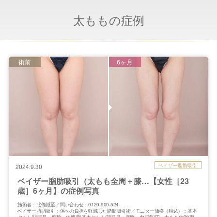
太ももの症例
術前
6ヶ月
ベイザー脂肪吸引
2024.9.30
ベイザー脂肪吸引（太もも全周＋膝…【女性［23
歳］6ヶ月】の症例写真
施術者：北條誠至／問い合わせ：0120-900-524
ベイザー脂肪吸引：体への負担を軽減した脂肪吸引術／モニター価格（税込）：基本
セット(消耗品・麻酔・内服薬)基本セット(消耗品・麻酔・内服薬)円、太もも内側(両