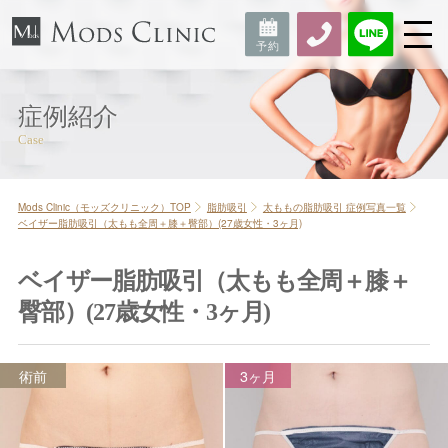
症例紹介
Mods Clinic（モッズクリニック）TOP
脂肪吸引
太ももの脂肪吸引 症例写真一覧
ベイザー脂肪吸引（太もも全周＋膝＋臀部）(27歳女性・3ヶ月)
ベイザー脂肪吸引（太もも全周＋膝＋
臀部）(27歳女性・3ヶ月)
術前
3ヶ月