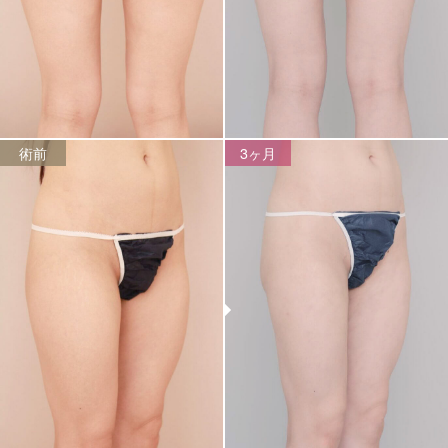
術前
3ヶ月