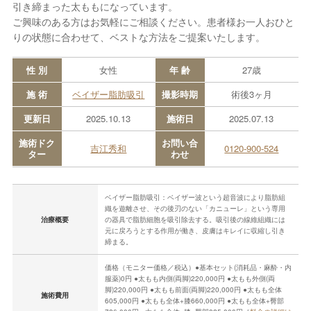
引き締まった太ももになっています。
ご興味のある方はお気軽にご相談ください。患者様お一人おひと
りの状態に合わせて、ベストな方法をご提案いたします。
性 別
女性
年 齢
27歳
施 術
ベイザー脂肪吸引
撮影時期
術後3ヶ月
更新日
2025.10.13
施術日
2025.07.13
施術ドク
お問い合
吉江秀和
0120-900-524
ター
わせ
ベイザー脂肪吸引：ベイザー波という超音波により脂肪組
織を遊離させ、その後刃のない「カニューレ」という専用
治療概要
の器具で脂肪細胞を吸引除去する。吸引後の線維組織には
元に戻ろうとする作用が働き、皮膚はキレイに収縮し引き
締まる。
価格（モニター価格／税込）●基本セット(消耗品・麻酔・内
服薬)0円 ●太もも内側(両脚)220,000円 ●太もも外側(両
脚)220,000円 ●太もも前面(両脚)220,000円 ●太もも全体
施術費用
605,000円 ●太もも全体+膝660,000円 ●太もも全体+臀部