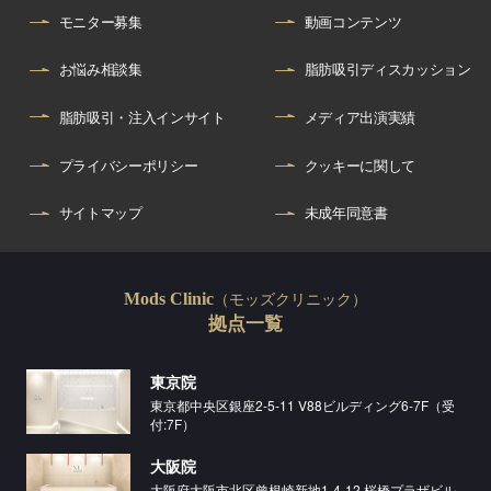
モニター募集
動画コンテンツ
お悩み相談集
脂肪吸引ディスカッション
脂肪吸引・注入インサイト
メディア出演実績
プライバシーポリシー
クッキーに関して
サイトマップ
未成年同意書
（モッズクリニック）
Mods Clinic
拠点一覧
東京院
東京都中央区銀座2-5-11 V88ビルディング6-7F（受
付:7F）
大阪院
大阪府大阪市北区曾根崎新地1-4-12 桜橋プラザビル