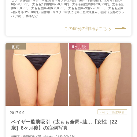
脚)220,000円、太もも外側(両脚)220,000円、太もも前面(両脚)220,000円、太もも全
体605,000円、太もも全体+膝660,000円、太もも全体+臀部726,000円、太もも全体
+膝+臀部825,000円／副作用・リスク：術後には内出血や浮腫み、硬縮（皮膚のツッ
パリ感）、疼痛など
この症例の詳細はこちら
術前
6ヶ月後
ベイザー脂肪吸引
2017.9.9
ベイザー脂肪吸引（太もも全周+膝…【女性［22
歳］6ヶ月後】の症例写真
施術者：長野寛史／問い合わせ：0120-900-524