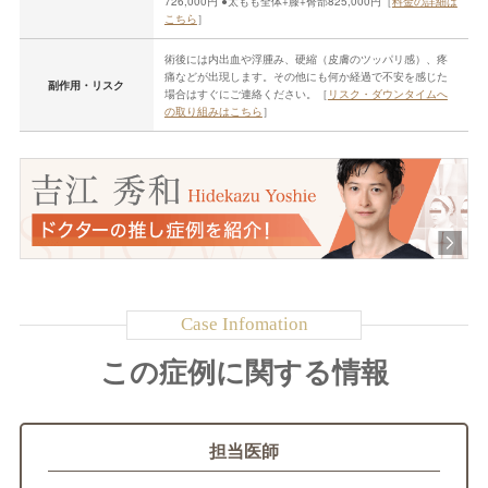
726,000円 ●太もも全体+膝+臀部825,000円［
料金の詳細は
こちら
］
術後には内出血や浮腫み、硬縮（皮膚のツッパリ感）、疼
痛などが出現します。その他にも何か経過で不安を感じた
副作用・リスク
場合はすぐにご連絡ください。［
リスク・ダウンタイムへ
の取り組みはこちら
］
この症例に関する情報
担当医師