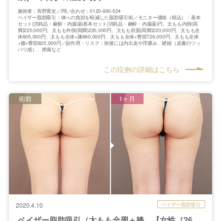
施術者：長野寛史／問い合わせ：0120-900-524
ベイザー脂肪吸引：体への負担を軽減した脂肪吸引術／モニター価格（税込）：基本
セット(消耗品・麻酔・内服薬)基本セット(消耗品・麻酔・内服薬)円、太もも内側(両
脚)220,000円、太もも外側(両脚)220,000円、太もも前面(両脚)220,000円、太もも全
体605,000円、太もも全体+膝660,000円、太もも全体+臀部726,000円、太もも全体
+膝+臀部825,000円／副作用・リスク：術後には内出血や浮腫み、硬縮（皮膚のツッ
パリ感）、疼痛など
この症例の詳細はこちら
術前
1ヶ月
ベイザー脂肪吸引
2020.4.10
ベイザー脂肪吸引（太もも全周＋膝…【女性［26