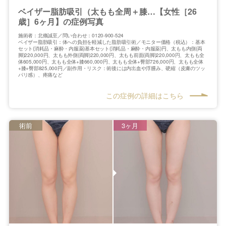
ベイザー脂肪吸引（太もも全周＋膝…【女性［26
歳］6ヶ月】の症例写真
施術者：北條誠至／問い合わせ：0120-900-524
ベイザー脂肪吸引：体への負担を軽減した脂肪吸引術／モニター価格（税込）：基本
セット(消耗品・麻酔・内服薬)基本セット(消耗品・麻酔・内服薬)円、太もも内側(両
脚)220,000円、太もも外側(両脚)220,000円、太もも前面(両脚)220,000円、太もも全
体605,000円、太もも全体+膝660,000円、太もも全体+臀部726,000円、太もも全体
+膝+臀部825,000円／副作用・リスク：術後には内出血や浮腫み、硬縮（皮膚のツッ
パリ感）、疼痛など
この症例の詳細はこちら
術前
3ヶ月