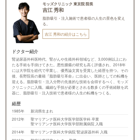
モッズクリニック 東京院 院長
吉江 秀和
脂肪吸引・注入施術で患者様の人生の景色を変え
る。
吉江 秀和の紹介はこちら
ドクター紹介
腎泌尿器外科医時代、腎がんや生殖外科領域など、3,000例以上にわ
たる手術を手掛けてきた。悪性腫瘍の研究も高く評価され、2018年
には大学院を総代で卒業し、優秀論文賞を受賞した経歴を持つ。その
後、長野院長の書籍『脂肪吸引革命』に出会い、医師としての転機を
迎える。脂肪吸引・注入分野の先進的な技術を会得するべく、モッズ
クリニックに入職。繊細な手技が必要とされる数多くの手術経験を武
器に、脂肪吸引・注入技術で患者様の人生の転機をつくる。
経歴
1985年
新潟県生まれ
2012年
聖マリアンナ医科大学医学部医学科 卒業
聖マリアンナ医科大学医学部附属病院 入職
2014年
聖マリアンナ医科大学病院 腎泌尿器外科 入職