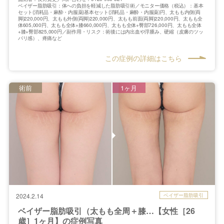
ベイザー脂肪吸引：体への負担を軽減した脂肪吸引術／モニター価格（税込）：基本
セット(消耗品・麻酔・内服薬)基本セット(消耗品・麻酔・内服薬)円、太もも内側(両
脚)220,000円、太もも外側(両脚)220,000円、太もも前面(両脚)220,000円、太もも全
体605,000円、太もも全体+膝660,000円、太もも全体+臀部726,000円、太もも全体
+膝+臀部825,000円／副作用・リスク：術後には内出血や浮腫み、硬縮（皮膚のツッ
パリ感）、疼痛など
この症例の詳細はこちら
術前
1ヶ月
ベイザー脂肪吸引
2024.2.14
ベイザー脂肪吸引（太もも全周＋膝…【女性［26
歳］1ヶ月】の症例写真