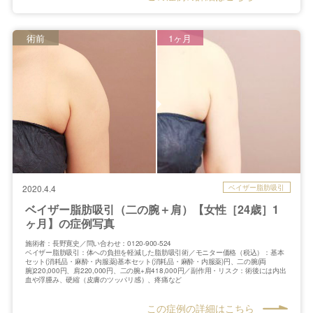
術前
1ヶ月
ベイザー脂肪吸引
2020.4.4
ベイザー脂肪吸引（二の腕＋肩）【女性［24歳］1
ヶ月】の症例写真
施術者：長野寛史／問い合わせ：0120-900-524
ベイザー脂肪吸引：体への負担を軽減した脂肪吸引術／モニター価格（税込）：基本
セット(消耗品・麻酔・内服薬)基本セット(消耗品・麻酔・内服薬)円、二の腕(両
腕)220,000円、肩220,000円、二の腕+肩418,000円／副作用・リスク：術後には内出
血や浮腫み、硬縮（皮膚のツッパリ感）、疼痛など
この症例の詳細はこちら