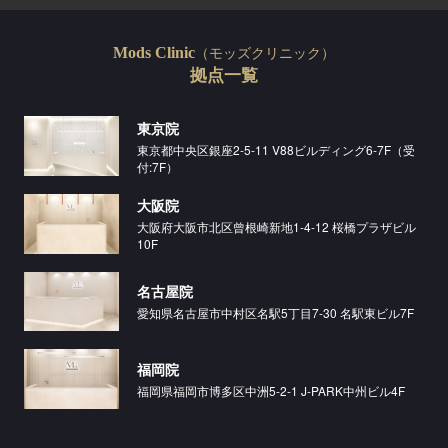
（モッズクリニック）
Mods Clinic
拠点一覧
東京院
東京都中央区銀座2-5-11 V88ビルディング6-7F（受
付:7F）
大阪院
大阪府大阪市北区曾根崎新地1-4-12 桜橋プラザビル
10F
名古屋院
愛知県名古屋市中村区名駅5丁目7-30 名駅東ビル7F
福岡院
福岡県福岡市博多区中洲5-2-1 J-PARK中州ビル4F