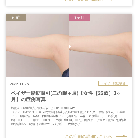
術前
3ヶ月
ベイザー脂肪吸引
2025.11.26
ベイザー脂肪吸引(二の腕＋肩)【女性［22歳］3ヶ
月】の症例写真
施術者：箱田祥光／問い合わせ：0120-900-524
ベイザー脂肪吸引：体への負担を軽減した脂肪吸引術／モニター価格（税込）：基本
セット(消耗品・麻酔・内服薬)基本セット(消耗品・麻酔・内服薬)円、二の腕(両
腕)220,000円、肩220,000円、二の腕+肩418,000円／副作用・リスク：術後には内出
血や浮腫み、硬縮（皮膚のツッパリ感）、疼痛など
この症例の詳細はこちら