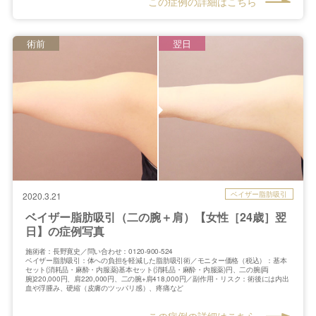
この症例の詳細はこちら
術前
翌日
ベイザー脂肪吸引
2020.3.21
ベイザー脂肪吸引（二の腕＋肩）【女性［24歳］翌
日】の症例写真
施術者：長野寛史／問い合わせ：0120-900-524
ベイザー脂肪吸引：体への負担を軽減した脂肪吸引術／モニター価格（税込）：基本
セット(消耗品・麻酔・内服薬)基本セット(消耗品・麻酔・内服薬)円、二の腕(両
腕)220,000円、肩220,000円、二の腕+肩418,000円／副作用・リスク：術後には内出
血や浮腫み、硬縮（皮膚のツッパリ感）、疼痛など
この症例の詳細はこちら