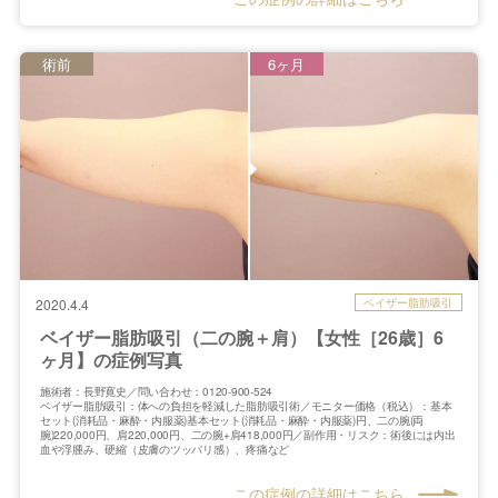
術前
6ヶ月
ベイザー脂肪吸引
2020.4.4
ベイザー脂肪吸引（二の腕＋肩）【女性［26歳］6
ヶ月】の症例写真
施術者：長野寛史／問い合わせ：0120-900-524
ベイザー脂肪吸引：体への負担を軽減した脂肪吸引術／モニター価格（税込）：基本
セット(消耗品・麻酔・内服薬)基本セット(消耗品・麻酔・内服薬)円、二の腕(両
腕)220,000円、肩220,000円、二の腕+肩418,000円／副作用・リスク：術後には内出
血や浮腫み、硬縮（皮膚のツッパリ感）、疼痛など
この症例の詳細はこちら