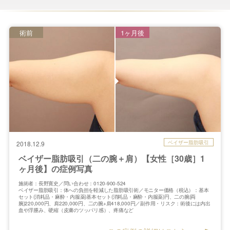
術前
1ヶ月後
ベイザー脂肪吸引
2018.12.9
ベイザー脂肪吸引（二の腕＋肩）【女性［30歳］1
ヶ月後】の症例写真
施術者：長野寛史／問い合わせ：0120-900-524
ベイザー脂肪吸引：体への負担を軽減した脂肪吸引術／モニター価格（税込）：基本
セット(消耗品・麻酔・内服薬)基本セット(消耗品・麻酔・内服薬)円、二の腕(両
腕)220,000円、肩220,000円、二の腕+肩418,000円／副作用・リスク：術後には内出
血や浮腫み、硬縮（皮膚のツッパリ感）、疼痛など