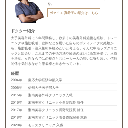
を。
ボァイエ 真希子の紹介はこちら
ドクター紹介
大手美容外科に５年間勤務し、数多くの美容外科施術を経験。トレー
ニングや脂肪吸引、豊胸などを用いた自らのボディメイクの経験か
ら、脂肪吸引・注入施術を極めたいと考える。そんな中モッズクリニ
ックと出会い、これまでの手術方法や経過の違いに衝撃を受け、入職
を決意。女性ならではの視点と共に一人一人の想いに寄り添い、信頼
関係を気付きながら患者様と向き合っている。
経歴
2004年
慶応大学経済学部入学
2006年
信州大学医学部入学
2015年
湘南美容外科クリニック入職
2016年
湘南美容クリニック小倉院院長 就任
2017年
湘南美容クリニック長野院院長 就任
2018年
湘南美容クリニック表参道院院長 就任
2020年
モッズクリニック 入職