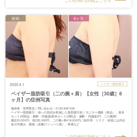
術前
6ヶ月
ベイザー脂肪吸引
2020.4.1
ベイザー脂肪吸引（二の腕＋肩）【女性［30歳］6
ヶ月】の症例写真
施術者：長野寛史／問い合わせ：0120-900-524
ベイザー脂肪吸引：体への負担を軽減した脂肪吸引術／モニター価格（税込）：基本
セット(消耗品・麻酔・内服薬)基本セット(消耗品・麻酔・内服薬)円、二の腕(両
腕)220,000円、肩220,000円、二の腕+肩418,000円／副作用・リスク：術後には内出
血や浮腫み、硬縮（皮膚のツッパリ感）、疼痛など
この症例の詳細はこちら