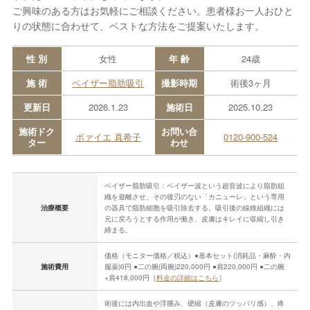
ご興味のある方はお気軽にご相談ください。患者様お一人おひと
りの状態に合わせて、ベストな方法をご提案いたします。
性 別
女性
年 齢
24歳
施 術
ベイザー脂肪吸引
撮影時期
術後3ヶ月
更新日
2026.1.23
施術日
2025.10.23
施術ドク
お問い合
ボァイエ 真希子
0120-900-524
ター
わせ
ベイザー脂肪吸引：ベイザー波という超音波により脂肪組
織を遊離させ、その後刃のない「カニューレ」という専用
治療概要
の器具で脂肪細胞を吸引除去する。吸引後の線維組織には
元に戻ろうとする作用が働き、皮膚はキレイに収縮し引き
締まる。
価格（モニター価格／税込）●基本セット(消耗品・麻酔・内
施術費用
服薬)0円 ●二の腕(両腕)220,000円 ●肩220,000円 ●二の腕
+肩418,000円［
料金の詳細はこちら
］
術後には内出血や浮腫み、硬縮（皮膚のツッパリ感）、疼