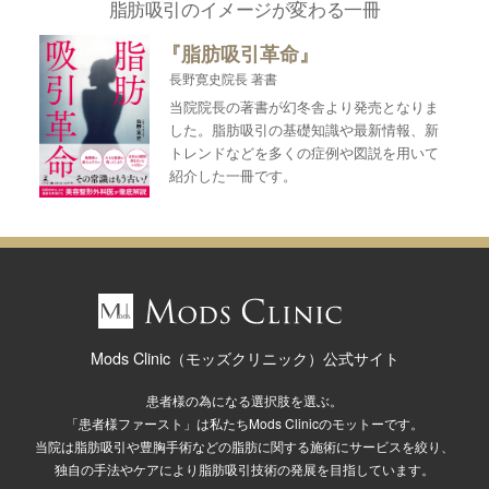
脂肪吸引のイメージが変わる一冊
『脂肪吸引革命』
長野寛史院長 著書
当院院長の著書が幻冬舎より発売となりま
した。脂肪吸引の基礎知識や最新情報、新
トレンドなどを多くの症例や図説を用いて
紹介した一冊です。
Mods Clinic（モッズクリニック）公式サイト
患者様の為になる選択肢を選ぶ。
「患者様ファースト」は私たちMods Clinicのモットーです。
当院は脂肪吸引や豊胸手術などの脂肪に関する施術にサービスを絞り、
独自の手法やケアにより脂肪吸引技術の発展を目指しています。