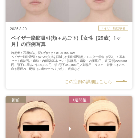
ベイザー脂肪吸引
2025.8.20
ベイザー脂肪吸引(頬＋あご下)【女性［29歳］1ヶ
月】の症例写真
施術者：石原佳祐／問い合わせ：0120-900-524
ベイザー脂肪吸引：体への負担を軽減した脂肪吸引術／モニター価格（税込）：基本
セット(消耗品・麻酔・内服薬)基本セット(消耗品・麻酔・内服薬)円、頬(両側)220,000
円、顎下(二重あご)220,000円、頬+顎下352,000円／副作用・リスク：術後には内出
血や浮腫み、硬縮（皮膚のツッパリ感）、疼痛など
この症例の詳細はこちら
術前
1週間後