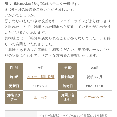
身長158cm/体重56kg/23歳のモニター様です。
術後6ヶ月の経過をご覧いただきましょう。
いかがでしょうか。
顎まわりのもたつきが改善され、フェイスラインがよりはっきり
と現れたことで、洗練された印象へと変化しているのがお分かり
いただけるかと思います。
施術後には、「輪郭を褒められることが多くなりました！」と嬉
しいお言葉もいただきました。
ご興味のある方はお気軽にご相談ください。患者様お一人おひと
りの状態に合わせて、ベストな方法をご提案いたします。
性 別
女性
年 齢
23歳
施 術
ベイザー脂肪吸引
撮影時期
術後6ヶ月
更新日
2026.5.20
施術日
2025.11.20
施術ドク
お問い合
山田有季
0120-900-524
ター
わせ
ベイザー脂肪吸引：ベイザー波という超音波により脂肪組