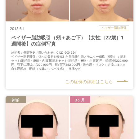
ベイザー脂肪吸引
2018.6.1
ベイザー脂肪吸引（頬＋あご下）【女性［22歳］1
週間後】の症例写真
施術者：長野寛史／問い合わせ：0120-900-524
ベイザー脂肪吸引：体への負担を軽減した脂肪吸引術／モニター価格（税込）：基本
セット(消耗品・麻酔・内服薬)基本セット(消耗品・麻酔・内服薬)円、頬(両側)220,000
円、顎下(二重あご)220,000円、頬+顎下352,000円／副作用・リスク：術後には内出
血や浮腫み、硬縮（皮膚のツッパリ感）、疼痛など
この症例の詳細はこちら
術前
3ヶ月