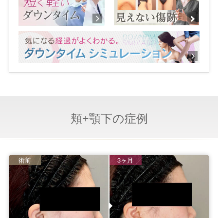
頬+顎下の症例
術前
3ヶ月