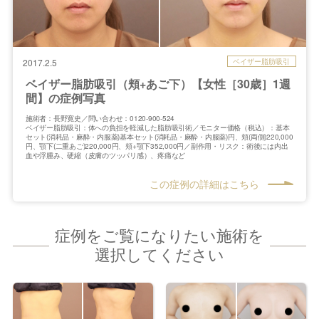
ベイザー脂肪吸引
2017.2.5
ベイザー脂肪吸引（頬+あご下）【女性［30歳］1週
間】の症例写真
施術者：長野寛史／問い合わせ：0120-900-524
ベイザー脂肪吸引：体への負担を軽減した脂肪吸引術／モニター価格（税込）：基本
セット(消耗品・麻酔・内服薬)基本セット(消耗品・麻酔・内服薬)円、頬(両側)220,000
円、顎下(二重あご)220,000円、頬+顎下352,000円／副作用・リスク：術後には内出
血や浮腫み、硬縮（皮膚のツッパリ感）、疼痛など
この症例の詳細はこちら
症例をご覧になりたい施術を
選択してください