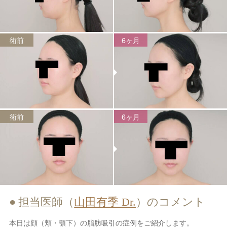
術前
6ヶ月
術前
6ヶ月
担当医師（
山田有季 Dr.
）のコメント
本日は顔（頬・顎下）の脂肪吸引の症例をご紹介します。