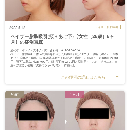
ベイザー脂肪吸引
2022.5.12
ベイザー脂肪吸引(頬＋あご下)【女性［26歳］6ヶ
月】の症例写真
施術者：ボァイエ真希子／問い合わせ：0120-900-524
ベイザー脂肪吸引：体への負担を軽減した脂肪吸引術／モニター価格（税込）：基本
セット(消耗品・麻酔・内服薬)基本セット(消耗品・麻酔・内服薬)円、頬(両側)220,000
円、顎下(二重あご)220,000円、頬+顎下352,000円／副作用・リスク：術後には内出
血や浮腫み、硬縮（皮膚のツッパリ感）、疼痛など
この症例の詳細はこちら
術前
1ヶ月