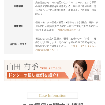
織を遊離させ、その後刃のない「カニューレ」という専用
治療概要
の器具で脂肪細胞を吸引除去する。吸引後の線維組織には
元に戻ろうとする作用が働き、皮膚はキレイに収縮し引き
締まる。
価格（モニター価格／税込）●基本セット(消耗品・麻酔・内
施術費用
服薬)0円 ●頬(両側)220,000円 ●顎下(二重あご)220,000円 ●
頬+顎下352,000円［
料金の詳細はこちら
］
術後には内出血や浮腫み、硬縮（皮膚のツッパリ感）、疼
痛などが出現します。その他にも何か経過で不安を感じた
副作用・リスク
場合はすぐにご連絡ください。［
リスク・ダウンタイムへ
の取り組みはこちら
］