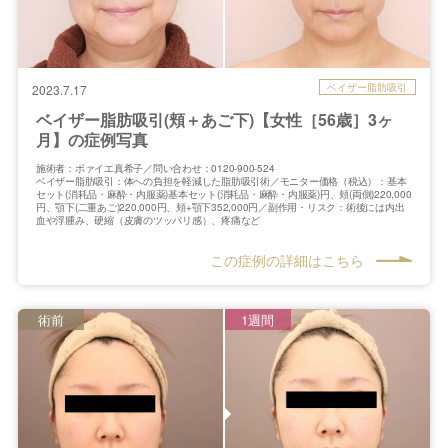
ベイザー脂肪吸引
2023.7.17
ベイザー脂肪吸引(頬＋あご下)【女性［56歳］3ヶ
月】の症例写真
施術者：ボァイエ真希子／問い合わせ：0120-900-524
ベイザー脂肪吸引：体への負担を軽減した脂肪吸引術／モニター価格（税込）：基本
セット(消耗品・麻酔・内服薬)基本セット(消耗品・麻酔・内服薬)円、頬(両側)220,000
円、顎下(二重あご)220,000円、頬+顎下352,000円／副作用・リスク：術後には内出
血や浮腫み、硬縮（皮膚のツッパリ感）、疼痛など
この症例の詳細はこちら
術前
1週間