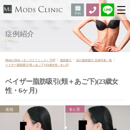
症例紹介
Mods Clinic（モッズクリニック）TOP
脂肪吸引
顔の脂肪吸引 症例写真一覧
ベイザー脂肪吸引(頬＋あご下)(23歳女性・6ヶ月)
ベイザー脂肪吸引(頬＋あご下)(23歳女
性・6ヶ月)
術前
6ヶ月