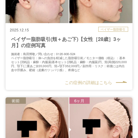
ベイザー脂肪吸引
2025.12.15
ベイザー脂肪吸引(頬＋あご下)【女性［28歳］3ヶ
月】の症例写真
施術者：島田博敬／問い合わせ：0120-900-524
ベイザー脂肪吸引：体への負担を軽減した脂肪吸引術／モニター価格（税込）：基本
セット(消耗品・麻酔・内服薬)基本セット(消耗品・麻酔・内服薬)円、頬(両側)220,000
円、顎下(二重あご)220,000円、頬+顎下352,000円／副作用・リスク：術後には内出
血や浮腫み、硬縮（皮膚のツッパリ感）、疼痛など
この症例の詳細はこちら
術前
6ヶ月