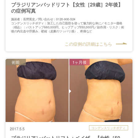
ブラジリアンバッドリフト【女性［29歳］2年後】
の症例写真
施術者：長野寛史／問い合わせ：0120-900-524
コンデンスリッチボディ：加工した自己脂肪を使って魅力的な体に／モニター価格
（税込）：バストアップ660,000円、ヒップアップ550,000円／副作用・リスク：術
後の内出血や浮腫み、硬縮（皮膚のツッパリ感）、疼痛など
この症例の詳細はこちら
術前
1ヶ月後
コンデンスリッチボディ
2017.5.5
ブラジリアンバットリフト＋ベイザ…【女性［50