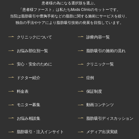
患者様の為になる選択肢を選ぶ。
「患者様ファースト」は私たちMods Clinicのモットーです。
当院は脂肪吸引や豊胸手術などの脂肪に関する施術にサービスを絞り、
独自の手法やケアにより脂肪吸引技術の発展を目指しています。
クリニックについて
診療内容一覧
お悩み部位別一覧
脂肪吸引の施術の流れ
安心・安全のために
クリニック一覧
ドクター紹介
症例
料金表
保証制度
モニター募集
動画コンテンツ
お悩み相談集
脂肪吸引ディスカッション
脂肪吸引・注入インサイト
メディア出演実績