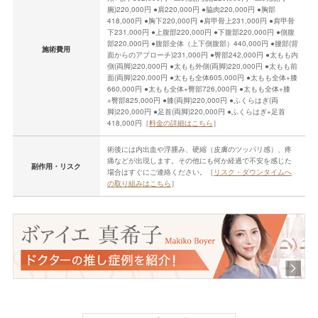
腕)220,000円 ●肩220,000円 ●脇肉220,000円 ●胸部
418,000円 ●胸下220,000円 ●肩甲骨上231,000円 ●肩甲骨
下231,000円 ●上腹部220,000円 ●下腹部220,000円 ●側腹
部220,000円 ●腹部全体（上下側腹部）440,000円 ●腰部(背
施術費用
面からのアプローチ)231,000円 ●臀部242,000円 ●太もも内
側(両脚)220,000円 ●太もも外側(両脚)220,000円 ●太もも前
面(両脚)220,000円 ●太もも全体605,000円 ●太もも全体+膝
660,000円 ●太もも全体+臀部726,000円 ●太もも全体+膝
+臀部825,000円 ●膝(両脚)220,000円 ●ふくらはぎ(両
脚)220,000円 ●足首(両脚)220,000円 ●ふくらはぎ+足首
418,000円［
料金の詳細はこちら
］
術後には内出血や浮腫み、硬縮（皮膚のツッパリ感）、疼
痛などが出現します。その他にも何か経過で不安を感じた
副作用・リスク
場合はすぐにご連絡ください。［
リスク・ダウンタイムへ
の取り組みはこちら
］