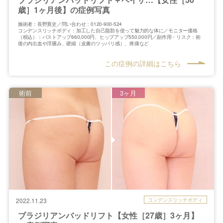
歳］1ヶ月後】の症例写真
施術者：長野寛史／問い合わせ：0120-900-524
コンデンスリッチボディ：加工した自己脂肪を使って魅力的な体に／モニター価格
（税込）：バストアップ660,000円、ヒップアップ550,000円／副作用・リスク：術
後の内出血や浮腫み、硬縮（皮膚のツッパリ感）、疼痛など
この症例の詳細はこちら
術前
3ヶ月
コンデンスリッチボディ
2022.11.23
ブラジリアンバッドリフト【女性［27歳］3ヶ月】