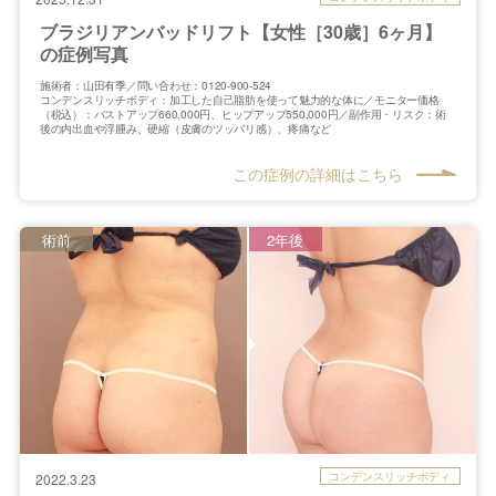
ブラジリアンバッドリフト【女性［30歳］6ヶ月】
の症例写真
施術者：山田有季／問い合わせ：0120-900-524
コンデンスリッチボディ：加工した自己脂肪を使って魅力的な体に／モニター価格
（税込）：バストアップ660,000円、ヒップアップ550,000円／副作用・リスク：術
後の内出血や浮腫み、硬縮（皮膚のツッパリ感）、疼痛など
この症例の詳細はこちら
術前
2年後
コンデンスリッチボディ
2022.3.23