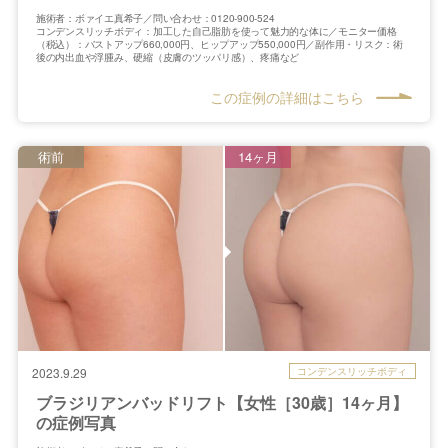
施術者：ボァイエ真希子／問い合わせ：0120-900-524
コンデンスリッチボディ：加工した自己脂肪を使って魅力的な体に／モニター価格
（税込）：バストアップ660,000円、ヒップアップ550,000円／副作用・リスク：術
後の内出血や浮腫み、硬縮（皮膚のツッパリ感）、疼痛など
この症例の詳細はこちら
術前
14ヶ月
コンデンスリッチボディ
2023.9.29
ブラジリアンバッドリフト【女性［30歳］14ヶ月】
の症例写真