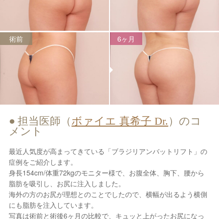
術前
6ヶ月
担当医師（
ボァイエ 真希子 Dr.
）のコ
メント
最近人気度が高まってきている「ブラジリアンバットリフト」の
症例をご紹介します。
身長154cm/体重72kgのモニター様で、お腹全体、胸下、腰から
脂肪を吸引し、お尻に注入しました。
海外の方のお尻が理想とのことでしたので、横幅が出るよう横側
にも脂肪を注入しています。
写真は術前と術後6ヶ月の比較で、キュッと上がったお尻になっ