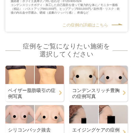
施術者：ボァイエ真希子／問い合わせ：0120-900-524
コンデンスリッチボディ：加工した自己脂肪を使って魅力的な体に／モニター価格
（税込）：バストアップ660,000円、ヒップアップ550,000円／副作用・リスク：術
後の内出血や浮腫み、硬縮（皮膚のツッパリ感）、疼痛など
この症例の詳細はこちら
症例をご覧になりたい施術を
選択してください
ベイザー脂肪吸引の症
コンデンスリッチ豊胸
例写真
の症例写真
シリコンバック抜去
エイジングケアの症例