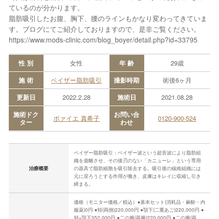
ているのが分かります。
脂肪吸引したお腹、胸下、腰のラインもかなり変わってきていま
す。ブログにてご紹介しておりますので、是非ご覧ください。
https://www.mods-clinic.com/blog_boyer/detail.php?id=33795
性 別
女性
年 齢
29歳
施 術
ベイザー脂肪吸引
撮影時期
術後6ヶ月
更新日
2022.2.28
施術日
2021.08.28
施術ドク
お問い合
ボァイエ 真希子
0120-900-524
ター
わせ
ベイザー脂肪吸引：ベイザー波という超音波により脂肪組
織を遊離させ、その後刃のない「カニューレ」という専用
治療概要
の器具で脂肪細胞を吸引除去する。吸引後の線維組織には
元に戻ろうとする作用が働き、皮膚はキレイに収縮し引き
締まる。
価格（モニター価格／税込）●基本セット(消耗品・麻酔・内
服薬)0円 ●頬(両側)220,000円 ●顎下(二重あご)220,000円 ●
頬+顎下352,000円 ●二の腕(両腕)220,000円 ●二の腕(両