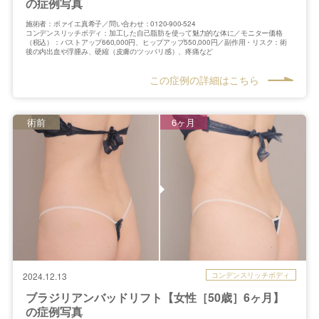
の症例写真
施術者：ボァイエ真希子／問い合わせ：0120-900-524
コンデンスリッチボディ：加工した自己脂肪を使って魅力的な体に／モニター価格
（税込）：バストアップ660,000円、ヒップアップ550,000円／副作用・リスク：術
後の内出血や浮腫み、硬縮（皮膚のツッパリ感）、疼痛など
この症例の詳細はこちら
術前
6ヶ月
コンデンスリッチボディ
2024.12.13
ブラジリアンバッドリフト【女性［50歳］6ヶ月】
の症例写真