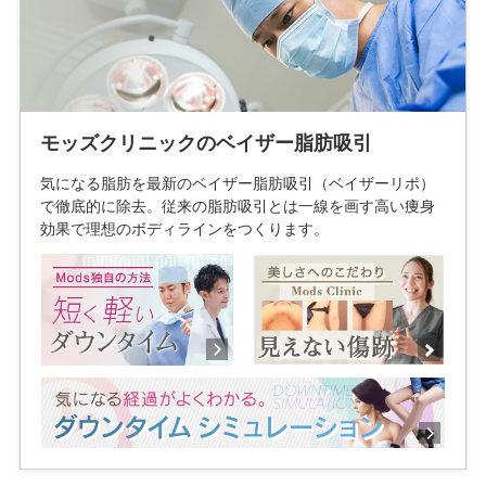
モッズクリニックのベイザー脂肪吸引
気になる脂肪を最新のベイザー脂肪吸引（ベイザーリポ）
で徹底的に除去。従来の脂肪吸引とは一線を画す高い痩身
効果で理想のボディラインをつくります。