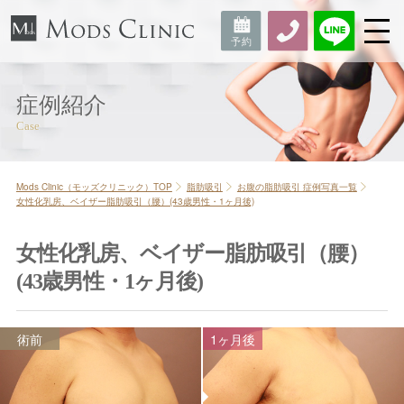
症例紹介
Mods Clinic（モッズクリニック）TOP
脂肪吸引
お腹の脂肪吸引 症例写真一覧
女性化乳房、ベイザー脂肪吸引（腰）(43歳男性・1ヶ月後)
女性化乳房、ベイザー脂肪吸引（腰）
(43歳男性・1ヶ月後)
術前
1ヶ月後