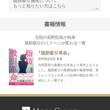
脂肪吸引施術について
もっと知りたい方はこちら
書籍情報
当院の長野院長が執筆
脂肪吸引のイメージが変わる一冊
『脂肪吸引革命』
長野寛史院長 著書
当院院長の著書が幻冬舎より発売となりま
した。脂肪吸引の基礎知識や最新情報、新
トレンドなどを多くの症例や図説を用いて
紹介した一冊です。