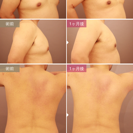
術前
1ヶ月後
術前
1ヶ月後