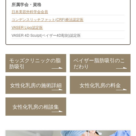
所属学会・資格
日本美容外科学会会員
コンデンスリッチファット(CRF)療法認定医
VASER Lipo認定医
VASER 4D Sculpt(ベイザー4D彫刻)認定医
モッズクリニックの脂
ベイザー脂肪吸引のこ
肪吸引
だわり
女性化乳房の施術詳細
女性化乳房の料金
女性化乳房の相談集