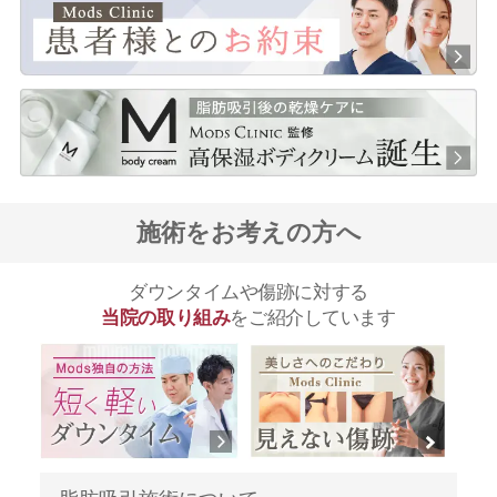
施術をお考えの方へ
ダウンタイムや傷跡に対する
当院の取り組み
をご紹介しています