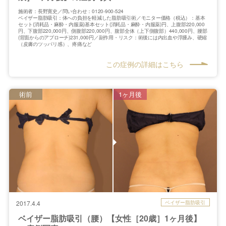
施術者：長野寛史／問い合わせ：0120-900-524
ベイザー脂肪吸引：体への負担を軽減した脂肪吸引術／モニター価格（税込）：基本
セット(消耗品・麻酔・内服薬)基本セット(消耗品・麻酔・内服薬)円、上腹部220,000
円、下腹部220,000円、側腹部220,000円、腹部全体（上下側腹部）440,000円、腰部
(背面からのアプローチ)231,000円／副作用・リスク：術後には内出血や浮腫み、硬縮
（皮膚のツッパリ感）、疼痛など
この症例の詳細はこちら
術前
1ヶ月後
ベイザー脂肪吸引
2017.4.4
ベイザー脂肪吸引（腰）【女性［20歳］1ヶ月後】