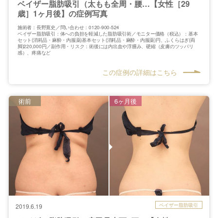
ベイザー脂肪吸引（太もも全周・腰…【女性［29
歳］1ヶ月後】の症例写真
施術者：長野寛史／問い合わせ：0120-900-524
ベイザー脂肪吸引：体への負担を軽減した脂肪吸引術／モニター価格（税込）：基本
セット(消耗品・麻酔・内服薬)基本セット(消耗品・麻酔・内服薬)円、ふくらはぎ(両
脚)220,000円／副作用・リスク：術後には内出血や浮腫み、硬縮（皮膚のツッパリ
感）、疼痛など
この症例の詳細はこちら
術前
6ヶ月後
ベイザー脂肪吸引
2019.6.19