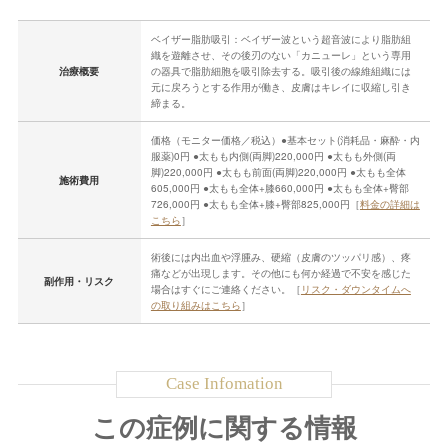
ベイザー脂肪吸引：ベイザー波という超音波により脂肪組
織を遊離させ、その後刃のない「カニューレ」という専用
治療概要
の器具で脂肪細胞を吸引除去する。吸引後の線維組織には
元に戻ろうとする作用が働き、皮膚はキレイに収縮し引き
締まる。
価格（モニター価格／税込）●基本セット(消耗品・麻酔・内
服薬)0円 ●太もも内側(両脚)220,000円 ●太もも外側(両
脚)220,000円 ●太もも前面(両脚)220,000円 ●太もも全体
施術費用
605,000円 ●太もも全体+膝660,000円 ●太もも全体+臀部
726,000円 ●太もも全体+膝+臀部825,000円［
料金の詳細は
こちら
］
術後には内出血や浮腫み、硬縮（皮膚のツッパリ感）、疼
痛などが出現します。その他にも何か経過で不安を感じた
副作用・リスク
場合はすぐにご連絡ください。［
リスク・ダウンタイムへ
の取り組みはこちら
］
この症例に関する情報