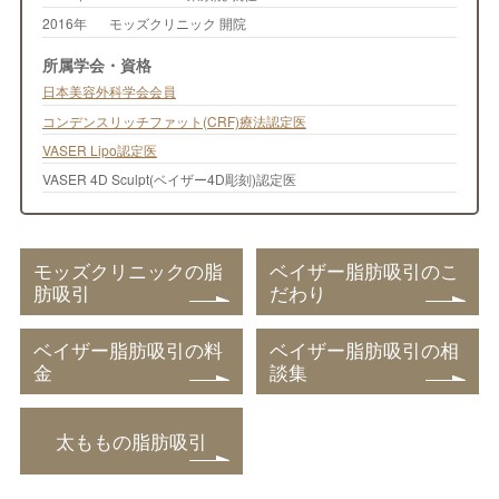
2016年
モッズクリニック 開院
所属学会・資格
日本美容外科学会会員
コンデンスリッチファット(CRF)療法認定医
VASER Lipo認定医
VASER 4D Sculpt(ベイザー4D彫刻)認定医
モッズクリニックの脂
ベイザー脂肪吸引のこ
肪吸引
だわり
ベイザー脂肪吸引の料
ベイザー脂肪吸引の相
金
談集
太ももの脂肪吸引