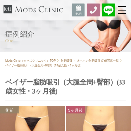
症例紹介
Mods Clinic（モッズクリニック）TOP
脂肪吸引
太ももの脂肪吸引 症例写真一覧
ベイザー脂肪吸引（大腿全周+臀部）(33歳女性・3ヶ月後)
ベイザー脂肪吸引（大腿全周+臀部）(33
歳女性・3ヶ月後)
術前
3ヶ月後