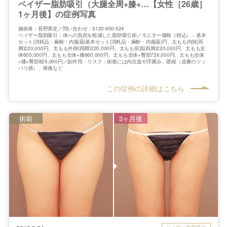
ベイザー脂肪吸引（大腿全周+膝+…【女性［26歳］
1ヶ月後】の症例写真
施術者：長野寛史／問い合わせ：0120-900-524
ベイザー脂肪吸引：体への負担を軽減した脂肪吸引術／モニター価格（税込）：基本
セット(消耗品・麻酔・内服薬)基本セット(消耗品・麻酔・内服薬)円、太もも内側(両
脚)220,000円、太もも外側(両脚)220,000円、太もも前面(両脚)220,000円、太もも全
体605,000円、太もも全体+膝660,000円、太もも全体+臀部726,000円、太もも全体
+膝+臀部825,000円／副作用・リスク：術後には内出血や浮腫み、硬縮（皮膚のツッ
パリ感）、疼痛など
この症例の詳細はこちら
術前
3ヶ月後
ベイザー脂肪吸引