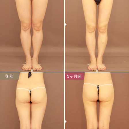
術前
3ヶ月後