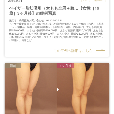
2019.9.24
ベイザー脂肪吸引（太もも全周＋膝…【女性［19
歳］3ヶ月後】の症例写真
施術者：長野寛史／問い合わせ：0120-900-524
ベイザー脂肪吸引：体への負担を軽減した脂肪吸引術／モニター価格（税込）：基本
セット(消耗品・麻酔・内服薬)基本セット(消耗品・麻酔・内服薬)円、太もも内側(両
脚)220,000円、太もも外側(両脚)220,000円、太もも前面(両脚)220,000円、太もも全
体605,000円、太もも全体+膝660,000円、太もも全体+臀部726,000円、太もも全体
+膝+臀部825,000円／副作用・リスク：術後には内出血や浮腫み、硬縮（皮膚のツッ
パリ感）、疼痛など
この症例の詳細はこちら
術前
1ヶ月後