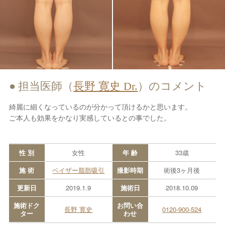
担当医師（
長野 寛史 Dr.
）のコメント
綺麗に細くなっているのが分かって頂けるかと思います。
ご本人も効果をかなり実感しているとの事でした。
性 別
女性
年 齢
33歳
施 術
ベイザー脂肪吸引
撮影時期
術後3ヶ月後
更新日
2019.1.9
施術日
2018.10.09
施術ドク
お問い合
長野 寛史
0120-900-524
ター
わせ