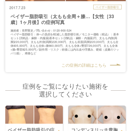
ベイザー脂肪吸引
2017.7.23
ベイザー脂肪吸引（太もも全周＋膝…【女性［33
歳］1ヶ月後】の症例写真
施術者：長野寛史／問い合わせ：0120-900-524
ベイザー脂肪吸引：体への負担を軽減した脂肪吸引術／モニター価格（税込）：基本
セット(消耗品・麻酔・内服薬)基本セット(消耗品・麻酔・内服薬)円、太もも内側(両
脚)220,000円、太もも外側(両脚)220,000円、太もも前面(両脚)220,000円、太もも全
体605,000円、太もも全体+膝660,000円、太もも全体+臀部726,000円、太もも全体
+膝+臀部825,000円／副作用・リスク：術後には内出血や浮腫み、硬縮（皮膚のツッ
パリ感）、疼痛など
この症例の詳細はこちら
症例をご覧になりたい施術を
選択してください
ベイザー脂肪吸引の症
コンデンスリッチ豊胸