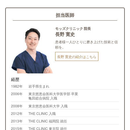
担当医師
モッズクリニック 院長
長野 寛史
患者様一人ひとりに磨き上げた技術と信
頼を。
長野 寛史の紹介はこちら
経歴
1982年
岩手県生まれ
2006年
東京慈恵会医科大学医学部 卒業
亀田総合病院 入職
2008年
東京慈恵会医科大学 入職
2012年
THE CLINIC 入職
2013年
THE CLINIC 福岡院 就任
2015年
THE CLINIC 東京院 就任