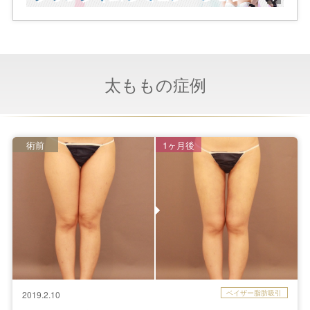
太ももの症例
術前
1ヶ月後
ベイザー脂肪吸引
2019.2.10