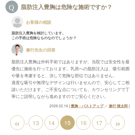
脂肪注入豊胸は危険な施術ですか？
お客様の相談
脂肪注入豊胸を検討しています。
この手術は危険なものなのでしょうか？
兼行先生の回答
脂肪注入豊胸は外科手術ではありますが、当院では安全性を最
優先に施術を行っております。乳房への脂肪注入は、吸引範囲
や量を考慮すると、決して危険な部位ではありません。
過度な吸引や無理なデザインは行いませんので、安心してご相
談いただけます。ご不安な点についても、カウンセリングで丁
寧にご説明しながら進めますのでご安心ください。
2026.02.16 [
豊胸・バストアップ
／
兼行 慎太郎
]
«
»
13
14
15
16
17
...
...