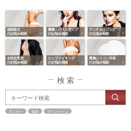
脂肪吸引
豊胸・バストアップ
アンチエイジング
のお悩み相談
のお悩み相談
のお悩み相談
女性化乳房
ヒップメイキング
豊胸シリコン外来
のお悩み相談
のお悩み相談
のお悩み相談
検 索
モニター
傷跡
ダウンタイム