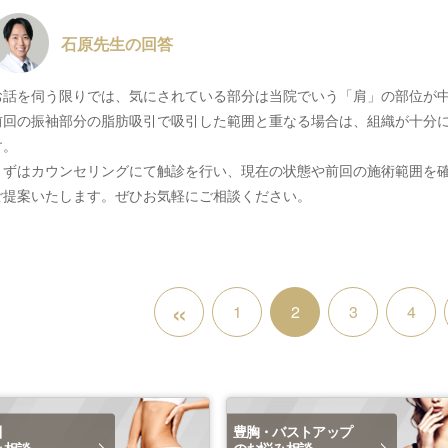
石原先生の回答
お話を伺う限りでは、気にされている部分は当院でいう「肩」の部位が
前回の振袖部分の脂肪吸引で吸引した範囲と重なる場合は、組織が十分に
す。
まずはカウンセリングにて触診を行い、現在の状態や前回の施術範囲を
ご提案いたします。ぜひお気軽にご相談ください。
«
1
2
3
4
引
豊胸・バストアップ
み相談
のお悩み相談