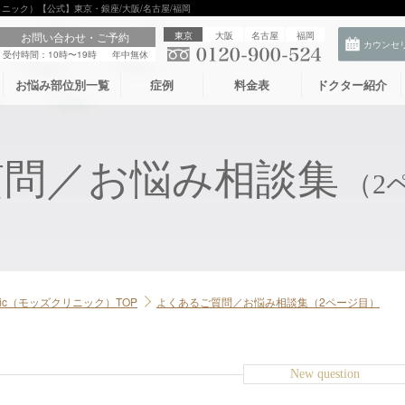
クリニック）【公式】東京・銀座/大阪/名古屋/福岡
お問い合わせ・ご予約
東京
大阪
名古屋
福岡
受付時間：10時〜19時
年中無休
お悩み部位別一覧
症例
料金表
ドクター紹介
質問／お悩み相談集
（2
linic（モッズクリニック）TOP
よくあるご質問／お悩み相談集（2ページ目）