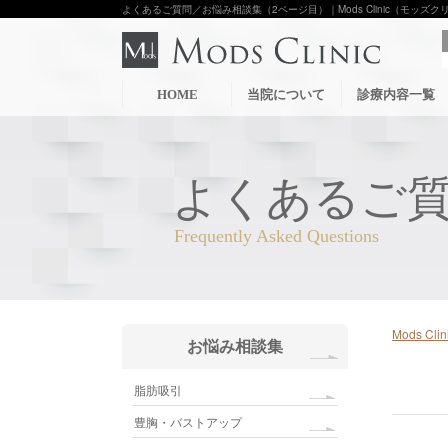
よくあるご質問／お悩み相談集（2ページ目）｜Mods Clinic（モッズ
HOME
当院について
診療内容一覧
よくあるご
Mods C
お悩み相談集
脂肪吸引
豊胸・バストアップ