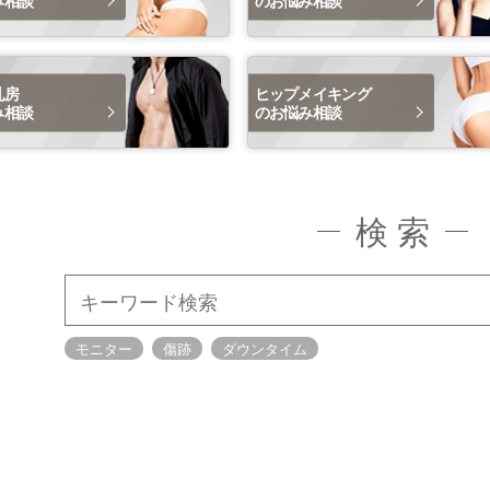
乳房
ヒップメイキング
み相談
のお悩み相談
検 索
モニター
傷跡
ダウンタイム