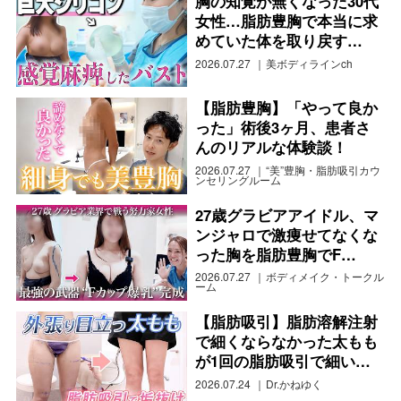
胸の知覚が無くなった30代
女性…脂肪豊胸で本当に求
めていた体を取り戻す…
2026.07.27
美ボディラインch
【脂肪豊胸】「やって良か
った」術後3ヶ月、患者さ
んのリアルな体験談！
2026.07.27
“美”豊胸・脂肪吸引カウ
ンセリングルーム
27歳グラビアアイドル、マ
ンジャロで激痩せてなくな
った胸を脂肪豊胸でF…
2026.07.27
ボディメイク・トークル
ーム
【脂肪吸引】脂肪溶解注射
で細くならなかった太もも
が1回の脂肪吸引で細い…
2026.07.24
Dr.かねゆく