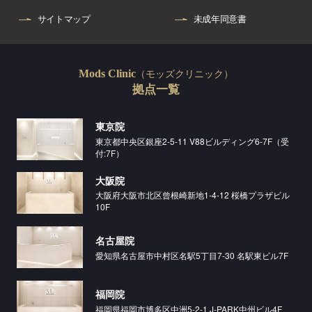
サイトマップ
未成年同意書
（モッズクリニック）
Mods Clinic
拠点一覧
東京院
東京都中央区銀座2-5-11 V88ビルディング6-7F（受
付:7F）
大阪院
大阪府大阪市北区曾根崎新地1-4-12 桜橋プラザビル
10F
名古屋院
愛知県名古屋市中村区名駅5丁目7-30 名駅東ビル7F
福岡院
福岡県福岡市博多区中洲5-2-1 J-PARK中州ビル4F