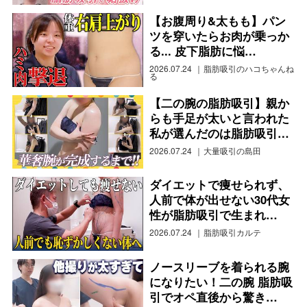
【お腹周り&太もも】パン
ツを穿いたらお肉が乗っか
る... 皮下脂肪に悩…
2026.07.24
脂肪吸引のハコちゃんね
る
【二の腕の脂肪吸引】親か
らも手足が太いと言われた
私が選んだのは脂肪吸引…
2026.07.24
大量吸引の島田
ダイエットで痩せられず、
人前で体が出せない30代女
性が脂肪吸引で生まれ…
2026.07.24
脂肪吸引カルテ
ノースリーブを着られる腕
になりたい！二の腕 脂肪吸
引でオペ直後から驚き…