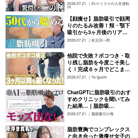
2026.07.21
Dr.ケイスケの人生逆転
ch
【顔痩せ】脂肪吸引で顔周
りのたるみ改善！頬・顎下
吸引から3ヶ月後のリア…
2026.07.21
松元宗一郎
他院で失敗？ボコつき・取
り残し脂肪を今度こそ美し
く！完成６ヶ月でどこま…
2026.07.21
Yu Iguchi
ChatGPTに脂肪吸引のおす
すめクリニックを聞いてみ
た結果…｜脂肪吸…
2026.07.21
脂肪吸引の母
脂肪豊胸でコンプレックス
と向き合った激痩せ女子の