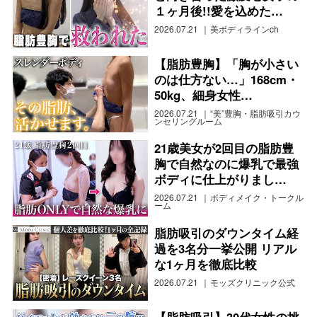
１ヶ月後!!愛を込めた…
2026.07.21
美ボディラインch
【脂肪豊胸】「胸が小さい
のは仕方ない…」168cm・
50kg、細身女性…
2026.07.21
“美”豊胸・脂肪吸引カウ
ンセリングルーム
21歳美女が2回目の脂肪豊
胸で自然なのに爆乳で最強
ボディに仕上がりまし…
2026.07.21
ボディメイク・トークル
ーム
脂肪吸引のダウンタイム経
過を3名分一挙公開 リアル
な1ヶ月を徹底比較
2026.07.21
モッズクリニック公式