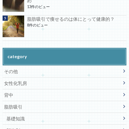
め
13件のビュー
脂肪吸引で痩せるのは体にとって健康的？
8件のビュー
category
その他
女性化乳房
背中
脂肪吸引
基礎知識