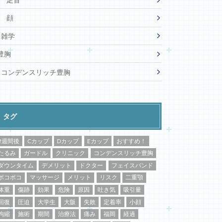
顔
雑学
豊胸
コンデンスリッチ豊胸
タグ
2週間後
Cカップ
Dカップ
Eカップ
おすすめ！
たるみ
ガードル
クリニック
コンデンスリッチ豊胸
ダウンタイム
デメリット
ドクター
フェイスバンド
ボコボコ
マッサージ
メリット
リスク
二重顎
体重
傷跡
効果
危険
原因
吐き気
吸引量
回復
圧迫
大学生
大阪
失敗
定着率
小顔
拘縮
施術
期間
治療法
痛み
福岡
経過