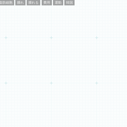
脂肪細胞
腫れ
腫れる
費用
運動
韓国