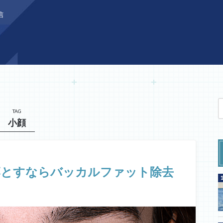
信
TAG
小顔
落とすならバッカルファット除去