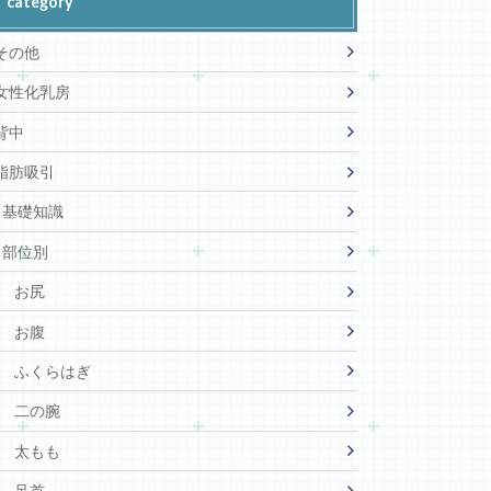
category
その他
女性化乳房
背中
脂肪吸引
基礎知識
部位別
お尻
お腹
ふくらはぎ
二の腕
太もも
足首