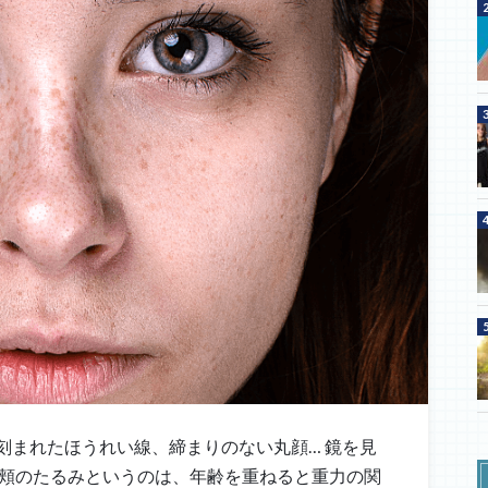
刻まれたほうれい線、締まりのない丸顔… 鏡を見
 頬のたるみというのは、年齢を重ねると重力の関