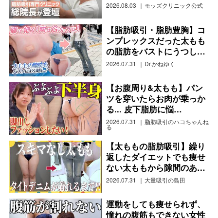
2026.08.03
モッズクリニック公式
【脂肪吸引・脂肪豊胸】コ
ンプレックスだった太もも
の脂肪をバストにうつし…
2026.07.31
Dr.かねゆく
【お腹周り&太もも】パン
ツを穿いたらお肉が乗っか
る... 皮下脂肪に悩…
2026.07.31
脂肪吸引のハコちゃんね
る
【太ももの脂肪吸引】繰り
返したダイエットでも痩せ
ない太ももから隙間のあ…
2026.07.31
大量吸引の島田
運動をしても痩せられず、
憧れの腹筋もできない女性