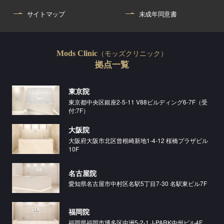
サイトマップ
未成年同意書
（モッズクリニック）
Mods Clinic
拠点一覧
東京院
東京都中央区銀座2-5-11 V88ビルディング6-7F（受
付:7F）
大阪院
大阪府大阪市北区曾根崎新地1-4-12 桜橋プラザビル
10F
名古屋院
愛知県名古屋市中村区名駅5丁目7-30 名駅東ビル7F
福岡院
福岡県福岡市博多区中洲5-2-1 J-PARK中州ビル4F