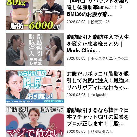
【40代】リバウンドを繰り
返し体脂肪率50%に！？
BMI36のお腹が脂…
2026.08.03
松元宗一郎
脂肪吸引と脂肪注入で人生
を変えた患者様まとめ｜
Mods Clinic…
2026.08.03
モッズクリニック公式
お腹だけポッコリ脂肪を吸
引してお尻に注入！最強メ
リハリボディになれちゃ…
2026.08.03
Yu Iguchi
脂肪吸引するなら韓国？日
本？チャットGPTの回答を
プロが正します！｜脂…
2026.08.03
脂肪吸引の母