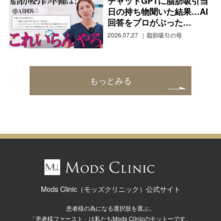
チャットGPTに脂肪吸引当
日の持ち物聞いた結果…AI
回答をプロがぶった…
2026.07.27
脂肪吸引の母
もっとみる
Mods Clinic（モッズクリニック）公式サイト
患者様の為になる選択肢を選ぶ。
「患者様ファースト」は私たちMods Clinicのモットーです。