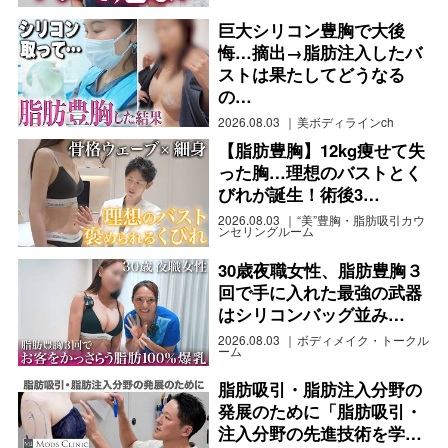
巨大シリコン豊胸で大後
悔…摘出→脂肪注入したバ
ストは果たしてどうなる
の…
2026.08.03
美ボディラインch
【脂肪豊胸】12kg痩せて失
った胸…理想のバストとく
びれが誕生！術後3…
2026.08.03
“美”豊胸・脂肪吸引カウ
ンセリングルーム
30歳夜職女性、脂肪豊胸３
回で手に入れた最強の武器
はシリコンバッグ並み…
2026.08.03
ボディメイク・トークル
ーム
脂肪吸引・脂肪注入分野の
発展のために「脂肪吸引・
注入分野の先進技術を学…