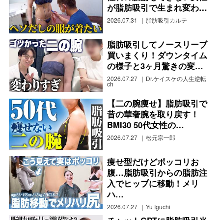
が脂肪吸引で生まれ変わ…
2026.07.31
脂肪吸引カルテ
脂肪吸引してノースリーブ
買いまくり！ダウンタイム
の様子と3ヶ月驚きの変…
2026.07.27
Dr.ケイスケの人生逆転
ch
【二の腕痩せ】脂肪吸引で
昔の華奢腕を取り戻す！
BMI30 50代女性の…
2026.07.27
松元宗一郎
痩せ型だけどポッコリお
腹…脂肪吸引からの脂肪注
入でヒップに移動！メリ
ハ…
2026.07.27
Yu Iguchi