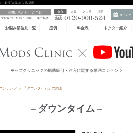
京・銀座/大阪/名古屋/福岡
お問い合わせ・ご予約
東京
大阪
名古屋
福岡
受付時間：10時〜19時
年中無休
お悩み部位別一覧
症例
料金表
ドクター紹介
モッズクリニックの脂肪吸引・注入に関する動画コンテンツ
コンテンツ
「ダウンタイム」の動画
ダウンタイム