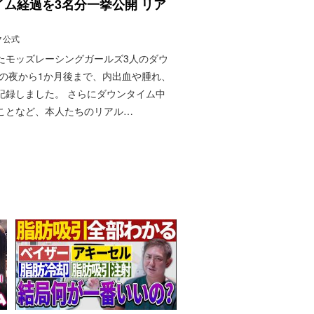
ム経過を3名分一挙公開 リア
電話する
ク公式
たモッズレーシングガールズ3人のダウ
メール相談
日の夜から1か月後まで、内出血や腫れ、
記録しました。 さらにダウンタイム中
ことなど、本人たちのリアル…
カウンセリング
予約