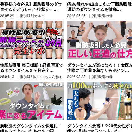
美容初心者必見】脂肪吸引のダウ
痛み/腫れ/内出血…あご下脂肪吸引
タイムがどういった症状か、…
週間のダウンタイムを徹底…
26.05.29
脂肪吸引カルテ
2026.05.25
脂肪吸引の母
性脂肪吸引 毎日撮影！経過写真で
ダウンタイムが楽になる！！女医
るダウンタイム３ヶ月完全…
実際に圧迫着を着ながらポイン…
26.04.13
脂肪吸引のハコちゃんねる
2026.03.23
脂肪吸引の母
肪吸引のダウンタイムを快適に！
ダウンタイム余裕！？20代女性が
後あってよかったものをご紹…
術2ヶ月後にマラソン走った…