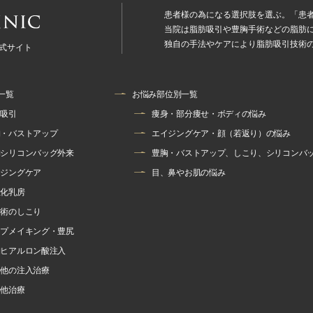
患者様の為になる選択肢を選ぶ。
「患者
当院は脂肪吸引や豊胸手術などの脂肪
独自の手法やケアにより脂肪吸引技術
公式サイト
一覧
お悩み部位別一覧
肪吸引
痩身・部分痩せ・ボディの悩み
胸・バストアップ
エイジングケア・顔（若返り）の悩み
胸シリコンバッグ外来
豊胸・バストアップ、しこり、シリコンバ
イジングケア
目、鼻やお肌の悩み
性化乳房
胸術のしこり
ップメイキング・豊尻
胸ヒアルロン酸注入
の他の注入治療
の他治療