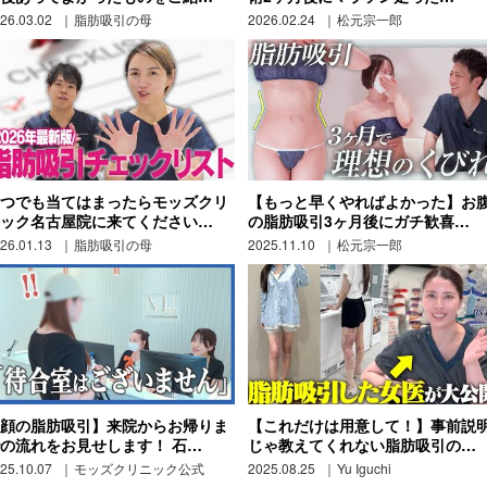
26.03.02
脂肪吸引の母
2026.02.24
松元宗一郎
つでも当てはまったらモッズクリ
【もっと早くやればよかった】お
ック名古屋院に来てください…
の脂肪吸引3ヶ月後にガチ歓喜…
26.01.13
脂肪吸引の母
2025.11.10
松元宗一郎
顔の脂肪吸引】来院からお帰りま
【これだけは用意して！】事前説
の流れをお見せします！ 石…
じゃ教えてくれない脂肪吸引の…
25.10.07
モッズクリニック公式
2025.08.25
Yu Iguchi