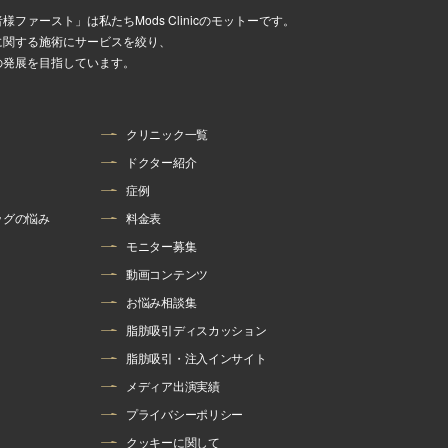
様ファースト」は私たちMods Clinicのモットーです。
に関する施術にサービスを絞り、
の発展を目指しています。
クリニック一覧
ドクター紹介
症例
ッグの悩み
料金表
モニター募集
動画コンテンツ
お悩み相談集
脂肪吸引ディスカッション
脂肪吸引・注入インサイト
メディア出演実績
プライバシーポリシー
クッキーに関して