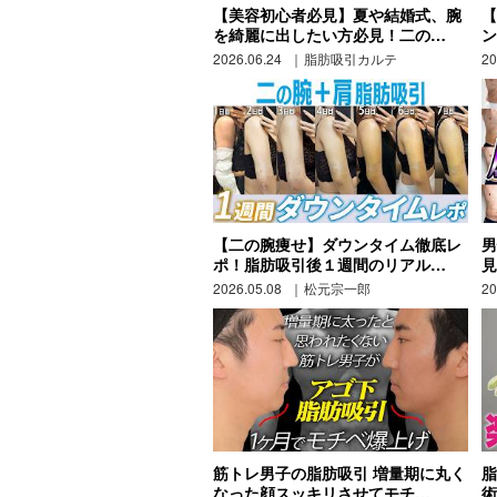
【美容初心者必見】夏や結婚式、腕
【
を綺麗に出したい方必見！二の…
ン
2026.06.24
脂肪吸引カルテ
20
【二の腕痩せ】ダウンタイム徹底レ
男
ポ！脂肪吸引後１週間のリアル…
見
2026.05.08
松元宗一郎
20
筋トレ男子の脂肪吸引 増量期に丸く
脂
なった顔スッキリさせてモチ…
術