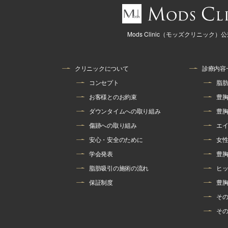
Mods Clinic（モッズクリニック）
クリニックについて
診療内容
コンセプト
脂
お客様とのお約束
豊
ダウンタイムへの取り組み
豊
傷跡への取り組み
エ
安心・安全のために
女
学会発表
豊
脂肪吸引の施術の流れ
ヒ
保証制度
豊
そ
そ