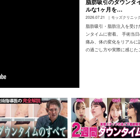
脂肪吸引のダウンタイ
ルな1ヶ月を…
2026.07.21
モッズクリニッ
脂肪吸引・脂肪注入を受け
ンタイムに密着。 手術当
痛み、体の変化をリアルに
の過ごし方や実際に感じた