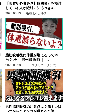
2
【美容初心者必見】脂肪吸引を検討
している人が絶対に知るべき3…
2026.05.13
脂肪吸引カルテ
が
脂肪吸引後に体重が増えるって本
当？ 松元 宗一郎 医師 ｜ …
2026.03.23
モッズクリニック公式
手
男性脂肪吸引の注意点は？筋トレは
いつから？アソコが腫れる？酒…