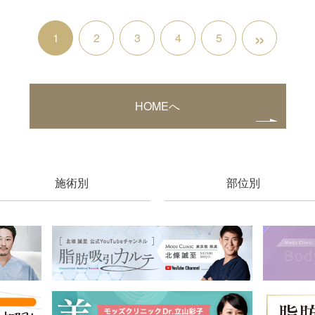
»
1
2
3
4
5
HOMEへ
施術別
部位別