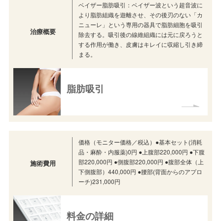
ベイザー脂肪吸引：ベイザー波という超音波に
より脂肪組織を遊離させ、その後刃のない「カ
ニューレ」という専用の器具で脂肪細胞を吸引
治療概要
除去する。吸引後の線維組織には元に戻ろうと
する作用が働き、皮膚はキレイに収縮し引き締
まる。
脂肪吸引
価格（モニター価格／税込）●基本セット(消耗
品・麻酔・内服薬)0円 ●上腹部220,000円 ●下腹
部220,000円 ●側腹部220,000円 ●腹部全体（上
施術費用
下側腹部）440,000円 ●腰部(背面からのアプロ
ーチ)231,000円
料金の詳細