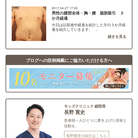
2017.04.27 17:30
男性の腹部全体・胸・腰 脂肪吸引 ３
か月経過
今日は以前途中経過を紹介した方の３か月経
過を紹介していきます。 ...
続きを見る
ブログへの症例掲載にご協力いただける方へ
モッズクリニック 総院長
長野 寛史
患者様一人ひとりに磨き上げた技術と
信頼を。
長野寛史の紹介はこちら