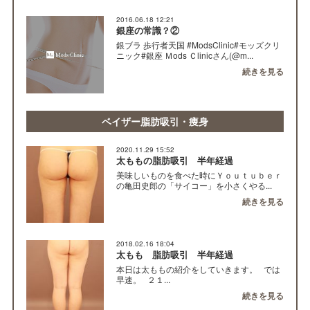
2016.06.18 12:21
銀座の常識？②
銀ブラ 歩行者天国 #ModsClinic#モッズクリ
ニック#銀座 Ｍods Ｃlinicさん(@m...
続きを見る
ベイザー脂肪吸引・痩身
2020.11.29 15:52
太ももの脂肪吸引 半年経過
美味しいものを食べた時にＹｏｕｔｕｂｅｒ
の亀田史郎の「サイコー」を小さくやる...
続きを見る
2018.02.16 18:04
太もも 脂肪吸引 半年経過
本日は太ももの紹介をしていきます。 では
早速。 ２１...
続きを見る