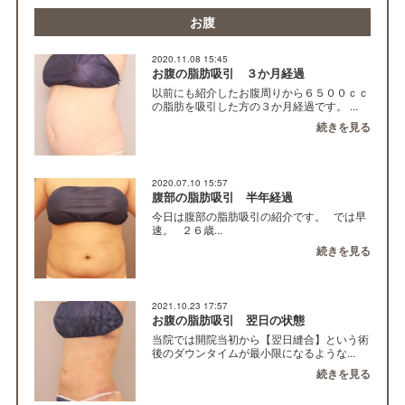
お腹
2020.11.08 15:45
お腹の脂肪吸引 ３か月経過
以前にも紹介したお腹周りから６５００ｃｃ
の脂肪を吸引した方の３か月経過です。 ...
続きを見る
2020.07.10 15:57
腹部の脂肪吸引 半年経過
今日は腹部の脂肪吸引の紹介です。 では早
速。 ２６歳...
続きを見る
2021.10.23 17:57
お腹の脂肪吸引 翌日の状態
当院では開院当初から【翌日縫合】という術
後のダウンタイムが最小限になるような...
続きを見る