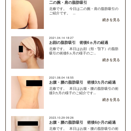
二の腕・肩の脂肪吸引
北條です。 今日は二の腕・肩の脂肪吸引の
ご紹介です。 ...
続きを見る
2021.04.14 18:27
お顔の脂肪吸引 術後6ヵ月の経過
北條です。 本日はお顔（頬・顎下）の脂肪
吸引の術後6ヵ月の様子のご...
続きを見る
2021.08.04 18:55
お腹・腰の脂肪吸引 術後3カ月の経過
北條です。 本日はお腹・腰の脂肪吸引の術
後3カ月の様子のご紹介です...
続きを見る
2023.10.29 09:26
お腹・腰の脂肪吸引 術後6か月の経過
北條です。 本日はお腹・腰の脂肪吸引の術