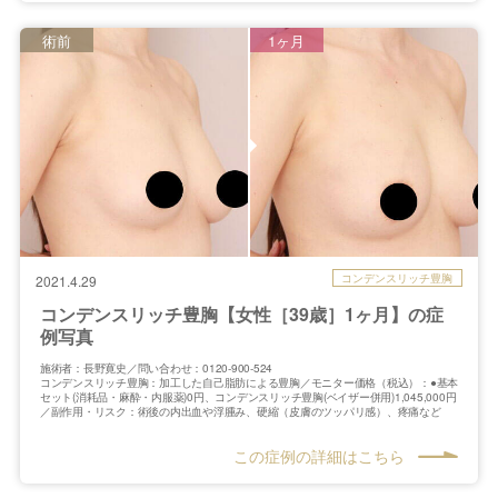
術前
1ヶ月
コンデンスリッチ豊胸
2021.4.29
コンデンスリッチ豊胸【女性［39歳］1ヶ月】の症
例写真
施術者：長野寛史／問い合わせ：0120-900-524
コンデンスリッチ豊胸：加工した自己脂肪による豊胸／モニター価格（税込）：●基本
セット(消耗品・麻酔・内服薬)0円、コンデンスリッチ豊胸(ベイザー併用)1,045,000円
／副作用・リスク：術後の内出血や浮腫み、硬縮（皮膚のツッパリ感）、疼痛など
この症例の詳細はこちら