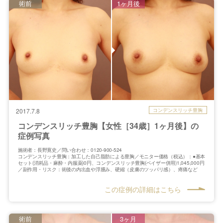
術前
1ヶ月後
コンデンスリッチ豊胸
2017.7.8
コンデンスリッチ豊胸【女性［34歳］1ヶ月後】の
症例写真
施術者：長野寛史／問い合わせ：0120-900-524
コンデンスリッチ豊胸：加工した自己脂肪による豊胸／モニター価格（税込）：●基本
セット(消耗品・麻酔・内服薬)0円、コンデンスリッチ豊胸(ベイザー併用)1,045,000円
／副作用・リスク：術後の内出血や浮腫み、硬縮（皮膚のツッパリ感）、疼痛など
この症例の詳細はこちら
術前
3ヶ月