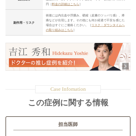
円［
料金の詳細はこちら
］
術後には内出血や浮腫み、硬縮（皮膚のツッパリ感）、疼
痛などが出現します。その他にも何か経過で不安を感じた
副作用・リスク
場合はすぐにご連絡ください。［
リスク・ダウンタイムへ
の取り組みはこちら
］
この症例に関する情報
担当医師