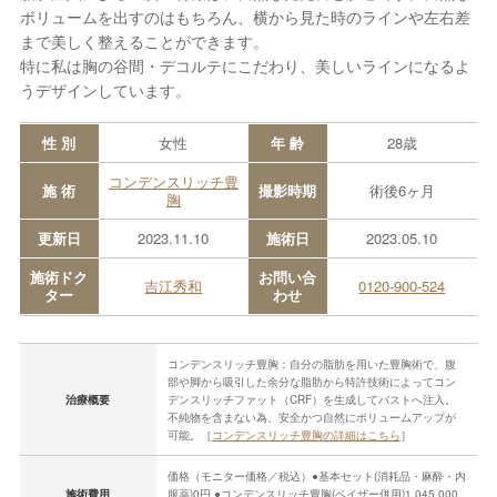
ボリュームを出すのはもちろん、横から見た時のラインや左右差
まで美しく整えることができます。
特に私は胸の谷間・デコルテにこだわり、美しいラインになるよ
うデザインしています。
性 別
女性
年 齢
28歳
コンデンスリッチ豊
施 術
撮影時期
術後6ヶ月
胸
更新日
2023.11.10
施術日
2023.05.10
施術ドク
お問い合
吉江秀和
0120-900-524
ター
わせ
コンデンスリッチ豊胸：自分の脂肪を用いた豊胸術で、腹
部や脚から吸引した余分な脂肪から特許技術によってコン
治療概要
デンスリッチファット（CRF）を生成してバストへ注入。
不純物を含まない為、安全かつ自然にボリュームアップが
可能。［
コンデンスリッチ豊胸の詳細はこちら
］
価格（モニター価格／税込）●基本セット(消耗品・麻酔・内
施術費用
服薬)0円 ●コンデンスリッチ豊胸(ベイザー併用)1,045,000