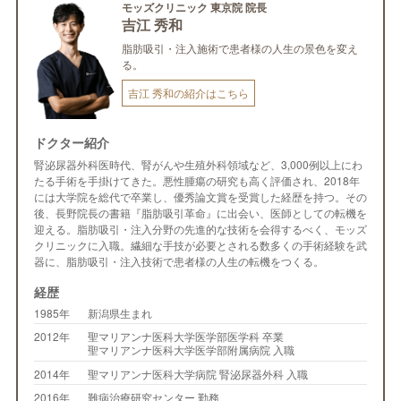
モッズクリニック 東京院 院長
吉江 秀和
脂肪吸引・注入施術で患者様の人生の景色を変え
る。
吉江 秀和の紹介はこちら
ドクター紹介
腎泌尿器外科医時代、腎がんや生殖外科領域など、3,000例以上にわ
たる手術を手掛けてきた。悪性腫瘍の研究も高く評価され、2018年
には大学院を総代で卒業し、優秀論文賞を受賞した経歴を持つ。その
後、長野院長の書籍『脂肪吸引革命』に出会い、医師としての転機を
迎える。脂肪吸引・注入分野の先進的な技術を会得するべく、モッズ
クリニックに入職。繊細な手技が必要とされる数多くの手術経験を武
器に、脂肪吸引・注入技術で患者様の人生の転機をつくる。
経歴
1985年
新潟県生まれ
2012年
聖マリアンナ医科大学医学部医学科 卒業
聖マリアンナ医科大学医学部附属病院 入職
2014年
聖マリアンナ医科大学病院 腎泌尿器外科 入職
2016年
難病治療研究センター 勤務