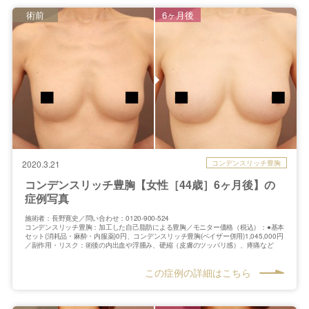
術前
6ヶ月後
コンデンスリッチ豊胸
2020.3.21
コンデンスリッチ豊胸【女性［44歳］6ヶ月後】の
症例写真
施術者：長野寛史／問い合わせ：0120-900-524
コンデンスリッチ豊胸：加工した自己脂肪による豊胸／モニター価格（税込）：●基本
セット(消耗品・麻酔・内服薬)0円、コンデンスリッチ豊胸(ベイザー併用)1,045,000円
／副作用・リスク：術後の内出血や浮腫み、硬縮（皮膚のツッパリ感）、疼痛など
この症例の詳細はこちら