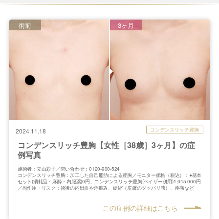
術前
3ヶ月
コンデンスリッチ豊胸
2024.11.18
コンデンスリッチ豊胸【女性［38歳］3ヶ月】の症
例写真
施術者：立山彩子／問い合わせ：0120-900-524
コンデンスリッチ豊胸：加工した自己脂肪による豊胸／モニター価格（税込）：●基本
セット(消耗品・麻酔・内服薬)0円、コンデンスリッチ豊胸(ベイザー併用)1,045,000円
／副作用・リスク：術後の内出血や浮腫み、硬縮（皮膚のツッパリ感）、疼痛など
この症例の詳細はこちら