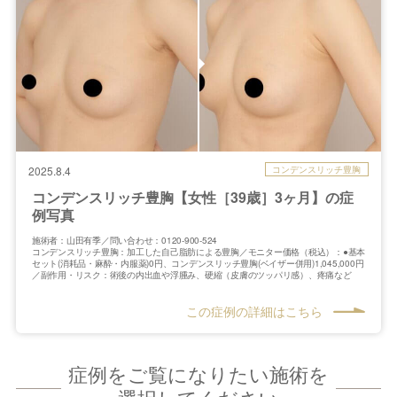
コンデンスリッチ豊胸
2025.8.4
コンデンスリッチ豊胸【女性［39歳］3ヶ月】の症
例写真
施術者：山田有季／問い合わせ：0120-900-524
コンデンスリッチ豊胸：加工した自己脂肪による豊胸／モニター価格（税込）：●基本
セット(消耗品・麻酔・内服薬)0円、コンデンスリッチ豊胸(ベイザー併用)1,045,000円
／副作用・リスク：術後の内出血や浮腫み、硬縮（皮膚のツッパリ感）、疼痛など
この症例の詳細はこちら
症例をご覧になりたい施術を