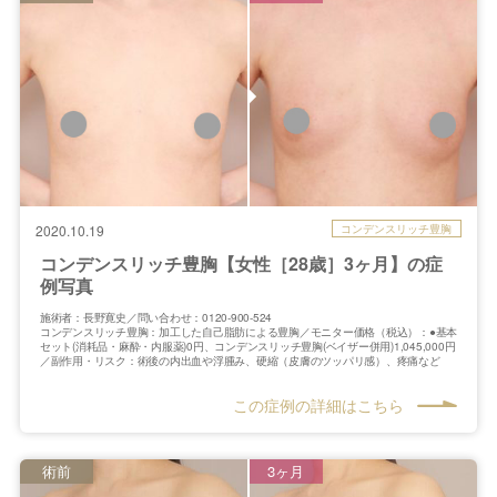
コンデンスリッチ豊胸
2020.10.19
コンデンスリッチ豊胸【女性［28歳］3ヶ月】の症
例写真
施術者：長野寛史／問い合わせ：0120-900-524
コンデンスリッチ豊胸：加工した自己脂肪による豊胸／モニター価格（税込）：●基本
セット(消耗品・麻酔・内服薬)0円、コンデンスリッチ豊胸(ベイザー併用)1,045,000円
／副作用・リスク：術後の内出血や浮腫み、硬縮（皮膚のツッパリ感）、疼痛など
この症例の詳細はこちら
術前
3ヶ月