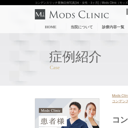
コンデンスリッチ豊胸症例写真[36・女性・3ヶ月]｜Mods Clinic（
HOME
当院について
診療内容一覧
症例紹介
Mods C
コンデンス
コン