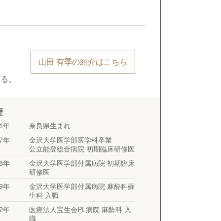
山田 有季の紹介はこちら
作る。
歴
81年
奈良県生まれ
07年
金沢大学医学部医学科卒業
公立能登総合病院 初期臨床研修医
08年
金沢大学医学部付属病院 初期臨床
研修医
09年
金沢大学医学部付属病院 麻酔科蘇
生科 入職
12年
医療法人宝生会PL病院 麻酔科 入
職