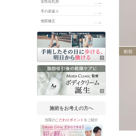
女性化乳房
手の若返り
他院修正
術前
施術をお考えの方へ
当院の
こだわりポイント
をご紹介