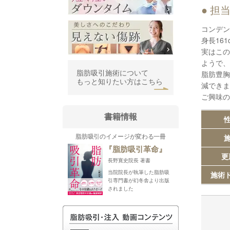
担
コンデン
身長16
実はこの
ようで、
脂肪豊胸
脂肪吸引施術について
もっと知りたい方はこちら
減できま
ご興味の
書籍情報
性
脂肪吸引のイメージが変わる一冊
施
『脂肪吸引革命』
更
長野寛史院長 著書
当院院長が執筆した脂肪吸
施術
引専門書が幻冬舎より出版
されました