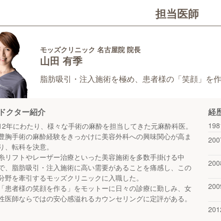
担当医師
モッズクリニック 名古屋院 院長
山田 有季
脂肪吸引・注入施術を極め、患者様の「笑顔」を
ドクター紹介
経
19
12年にわたり、様々な手術の麻酔を担当してきた元麻酔科医。
豊胸手術の麻酔経験をきっかけに美容外科への興味関心が高ま
20
り、転科を決意。
糸リフトやレーザー治療といった美容施術を多数手掛ける中
20
で、脂肪吸引・注入施術に高い需要があることを痛感し、この
分野を牽引するモッズクリニックに入職した。
20
「患者様の笑顔を作る」をモットーに日々の診療に勤しみ、女
性医師ならではの安心感溢れるカウンセリングに定評がある。
20