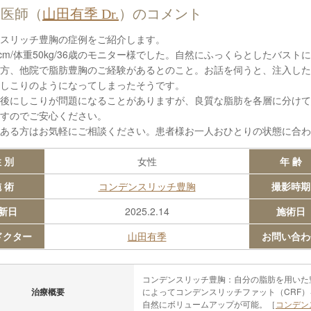
当医師（
山田有季 Dr.
）のコメント
スリッチ豊胸の症例をご紹介します。
1cm/体重50kg/36歳のモニター様でした。自然にふっくらとしたバ
方、他院で脂肪豊胸のご経験があるとのこと。お話を伺うと、注入した
しこりのようになってしまったそうです。
後にしこりが問題になることがありますが、良質な脂肪を各層に分けて
すのでご安心ください。
ある方はお気軽にご相談ください。患者様お一人おひとりの状態に合わ
 別
女性
年 齢
 術
コンデンスリッチ豊胸
撮影時期
新日
2025.2.14
施術日
ドクター
山田有季
お問い合わ
コンデンスリッチ豊胸：自分の脂肪を用いた
治療概要
によってコンデンスリッチファット（CRF
自然にボリュームアップが可能。［
コンデン