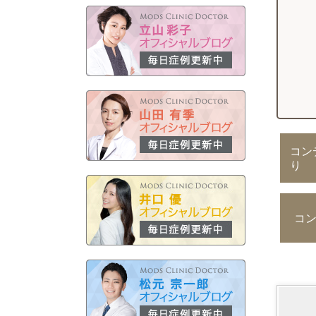
コン
り
コ