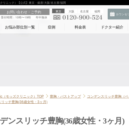
モッズクリニック）【公式】東京・銀座/大阪/名古屋/福岡
お問い合わせ・ご予約
東京
大阪
名古屋
福岡
受付時間：10時〜19時
年中無休
お悩み部位別一覧
症例
料金表
ドクター紹介
linic（モッズクリニック）TOP
豊胸・バストアップ
コンデンスリッチ豊胸（ベ
リッチ豊胸(36歳女性・3ヶ月)
デンスリッチ豊胸(36歳女性・3ヶ月)