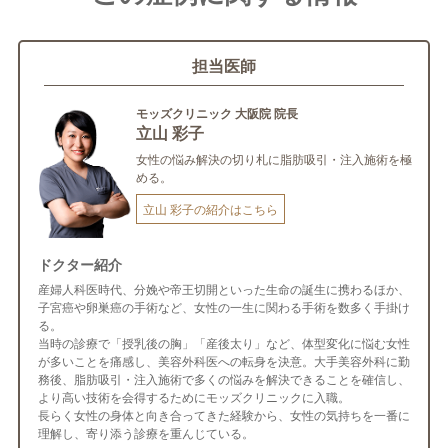
担当医師
モッズクリニック 大阪院 院長
立山 彩子
女性の悩み解決の切り札に脂肪吸引・注入施術を極
める。
立山 彩子の紹介はこちら
ドクター紹介
産婦人科医時代、分娩や帝王切開といった生命の誕生に携わるほか、
子宮癌や卵巣癌の手術など、女性の一生に関わる手術を数多く手掛け
る。
当時の診療で「授乳後の胸」「産後太り」など、体型変化に悩む女性
が多いことを痛感し、美容外科医への転身を決意。大手美容外科に勤
務後、脂肪吸引・注入施術で多くの悩みを解決できることを確信し、
より高い技術を会得するためにモッズクリニックに入職。
長らく女性の身体と向き合ってきた経験から、女性の気持ちを一番に
理解し、寄り添う診療を重んじている。