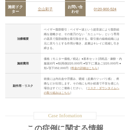
施術ドク
お問い合
立山彩子
0120-900-524
ター
わせ
ベイザー脂肪吸引：ベイザー波という超音波により脂肪組
織を遊離させ、その後刃のない「カニューレ」という専用
治療概要
の器具で脂肪細胞を吸引除去する。吸引後の線維組織には
元に戻ろうとする作用が働き、皮膚はキレイに収縮し引き
締まる。
価格（モニター価格／税込）●基本セット(消耗品・麻酔・内
施術費用
服薬)0円 ●頬(両側)220,000円 ●顎下(二重あご)220,000円 ●
頬+顎下352,000円［
料金の詳細はこちら
］
術後には内出血や浮腫み、硬縮（皮膚のツッパリ感）、疼
痛などが出現します。その他にも何か経過で不安を感じた
副作用・リスク
場合はすぐにご連絡ください。［
リスク・ダウンタイムへ
の取り組みはこちら
］
この症例に関する情報