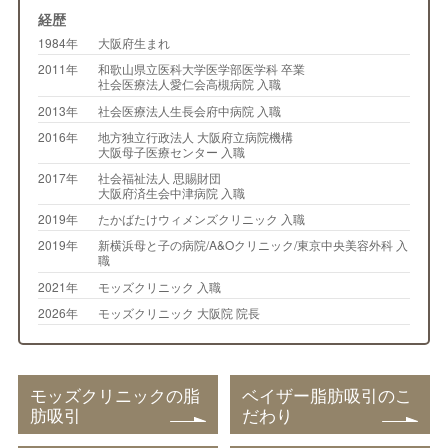
経歴
1984年
大阪府生まれ
2011年
和歌山県立医科大学医学部医学科 卒業
社会医療法人愛仁会高槻病院 入職
2013年
社会医療法人生長会府中病院 入職
2016年
地方独立行政法人 大阪府立病院機構
大阪母子医療センター 入職
2017年
社会福祉法人 思賜財団
大阪府済生会中津病院 入職
2019年
たかばたけウィメンズクリニック 入職
2019年
新横浜母と子の病院/A&Oクリニック/東京中央美容外科 入
職
2021年
モッズクリニック 入職
2026年
モッズクリニック 大阪院 院長
モッズクリニックの脂
ベイザー脂肪吸引のこ
肪吸引
だわり