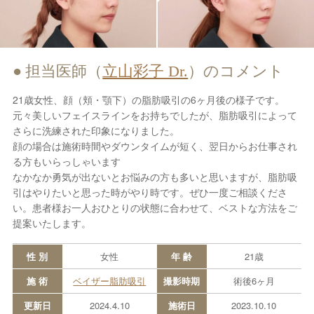
担当医師（
立山彩子 Dr.
）のコメント
21歳女性、顔（頬・顎下）の脂肪吸引の6ヶ月後の様子です。
元々美しいフェイスラインをお持ちでしたが、脂肪吸引によって
さらに洗練された印象になりました。
顔の場合は施術時間やダウンタイムが短く、翌日からお仕事され
る方もいらっしゃいます
なかなか勇気が出ないとお悩みの方も多いと思いますが、脂肪吸
引はやりたいと思った時がやり時です。ぜひ一度ご相談くださ
い。患者様お一人おひとりの状態に合わせて、ベストな方法をご
提案いたします。
性 別
女性
年 齢
21歳
施 術
ベイザー脂肪吸引
撮影時期
術後6ヶ月
更新日
2024.4.10
施術日
2023.10.10