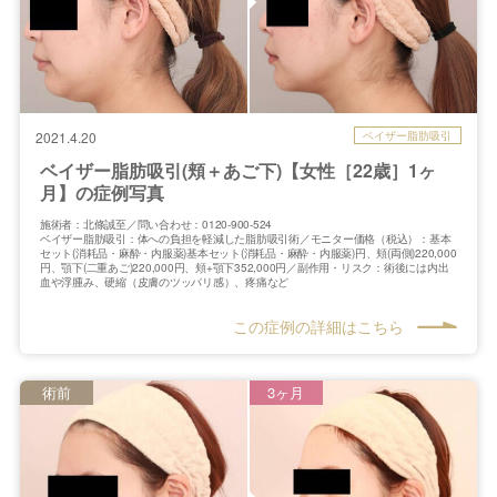
ベイザー脂肪吸引
2021.4.20
ベイザー脂肪吸引(頬＋あご下)【女性［22歳］1ヶ
月】の症例写真
施術者：北條誠至／問い合わせ：0120-900-524
ベイザー脂肪吸引：体への負担を軽減した脂肪吸引術／モニター価格（税込）：基本
セット(消耗品・麻酔・内服薬)基本セット(消耗品・麻酔・内服薬)円、頬(両側)220,000
円、顎下(二重あご)220,000円、頬+顎下352,000円／副作用・リスク：術後には内出
血や浮腫み、硬縮（皮膚のツッパリ感）、疼痛など
この症例の詳細はこちら
術前
3ヶ月