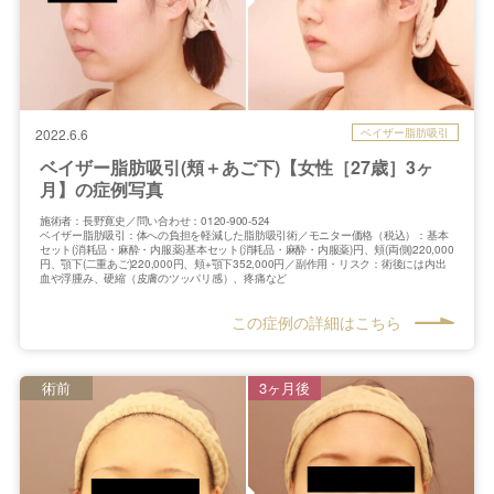
ベイザー脂肪吸引
2022.6.6
ベイザー脂肪吸引(頬＋あご下)【女性［27歳］3ヶ
月】の症例写真
施術者：長野寛史／問い合わせ：0120-900-524
ベイザー脂肪吸引：体への負担を軽減した脂肪吸引術／モニター価格（税込）：基本
セット(消耗品・麻酔・内服薬)基本セット(消耗品・麻酔・内服薬)円、頬(両側)220,000
円、顎下(二重あご)220,000円、頬+顎下352,000円／副作用・リスク：術後には内出
血や浮腫み、硬縮（皮膚のツッパリ感）、疼痛など
この症例の詳細はこちら
術前
3ヶ月後