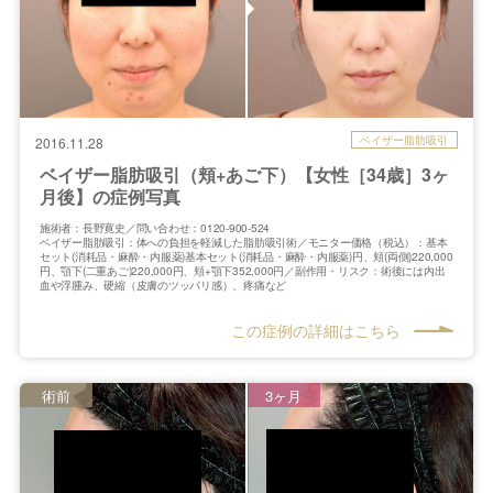
ベイザー脂肪吸引
2016.11.28
ベイザー脂肪吸引（頬+あご下）【女性［34歳］3ヶ
月後】の症例写真
施術者：長野寛史／問い合わせ：0120-900-524
ベイザー脂肪吸引：体への負担を軽減した脂肪吸引術／モニター価格（税込）：基本
セット(消耗品・麻酔・内服薬)基本セット(消耗品・麻酔・内服薬)円、頬(両側)220,000
円、顎下(二重あご)220,000円、頬+顎下352,000円／副作用・リスク：術後には内出
血や浮腫み、硬縮（皮膚のツッパリ感）、疼痛など
この症例の詳細はこちら
術前
3ヶ月