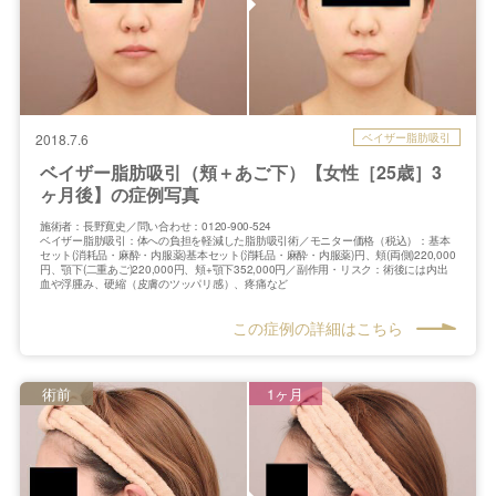
ベイザー脂肪吸引
2018.7.6
ベイザー脂肪吸引（頬＋あご下）【女性［25歳］3
ヶ月後】の症例写真
施術者：長野寛史／問い合わせ：0120-900-524
ベイザー脂肪吸引：体への負担を軽減した脂肪吸引術／モニター価格（税込）：基本
セット(消耗品・麻酔・内服薬)基本セット(消耗品・麻酔・内服薬)円、頬(両側)220,000
円、顎下(二重あご)220,000円、頬+顎下352,000円／副作用・リスク：術後には内出
血や浮腫み、硬縮（皮膚のツッパリ感）、疼痛など
この症例の詳細はこちら
術前
1ヶ月