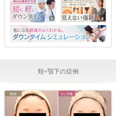
頬+顎下の症例
術前
3ヶ月後