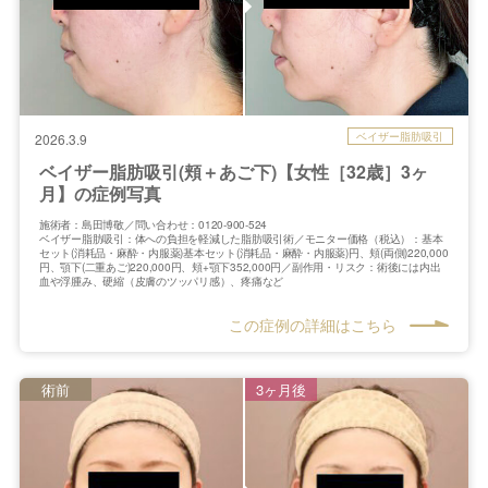
ベイザー脂肪吸引
2026.3.9
ベイザー脂肪吸引(頬＋あご下)【女性［32歳］3ヶ
月】の症例写真
施術者：島田博敬／問い合わせ：0120-900-524
ベイザー脂肪吸引：体への負担を軽減した脂肪吸引術／モニター価格（税込）：基本
セット(消耗品・麻酔・内服薬)基本セット(消耗品・麻酔・内服薬)円、頬(両側)220,000
円、顎下(二重あご)220,000円、頬+顎下352,000円／副作用・リスク：術後には内出
血や浮腫み、硬縮（皮膚のツッパリ感）、疼痛など
この症例の詳細はこちら
術前
3ヶ月後