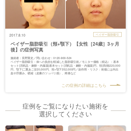
ベイザー脂肪吸引
2017.8.10
ベイザー脂肪吸引（頬+顎下）【女性［24歳］3ヶ月
後】の症例写真
施術者：長野寛史／問い合わせ：0120-900-524
ベイザー脂肪吸引：体への負担を軽減した脂肪吸引術／モニター価格（税込）：基本
セット(消耗品・麻酔・内服薬)基本セット(消耗品・麻酔・内服薬)円、頬(両側)220,000
円、顎下(二重あご)220,000円、頬+顎下352,000円／副作用・リスク：術後には内出
血や浮腫み、硬縮（皮膚のツッパリ感）、疼痛など
この症例の詳細はこちら
症例をご覧になりたい施術を
選択してください