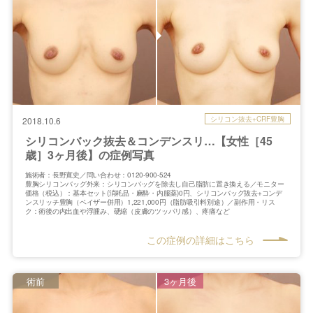
シリコン抜去+CRF豊胸
2018.10.6
シリコンバック抜去＆コンデンスリ…【女性［45
歳］3ヶ月後】の症例写真
施術者：長野寛史／問い合わせ：0120-900-524
豊胸シリコンバッグ外来：シリコンバッグを除去し自己脂肪に置き換える／モニター
価格（税込）：基本セット(消耗品・麻酔・内服薬)0円、シリコンバッグ抜去+コンデ
ンスリッチ豊胸（ベイザー併用）1,221,000円（脂肪吸引料別途）／副作用・リス
ク：術後の内出血や浮腫み、硬縮（皮膚のツッパリ感）、疼痛など
この症例の詳細はこちら
術前
3ヶ月後