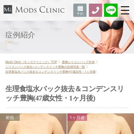
症例紹介
Mods Clinic（モッズクリニック）TOP
豊胸シリコンバッグ外来
シリコンバック抜去+コンデンスリッチ豊胸の症例写真一覧
生理食塩水バック抜去＆コンデンスリッチ豊胸(47歳女性・1ヶ月後)
生理食塩水バック抜去＆コンデンスリ
ッチ豊胸(47歳女性・1ヶ月後)
術前
1ヶ月後