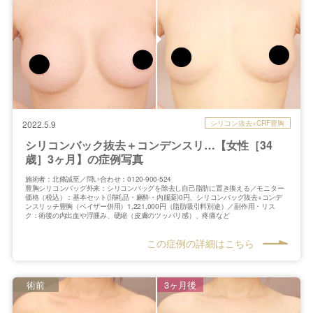
シリコン抜去+CRF豊胸
2022.5.9
シリコンバック抜去＋コンデンスリ…【女性［34
歳］3ヶ月】の症例写真
施術者：北條誠至／問い合わせ：0120-900-524
豊胸シリコンバッグ外来：シリコンバッグを除去し自己脂肪に置き換える／モニター
価格（税込）：基本セット(消耗品・麻酔・内服薬)0円、シリコンバッグ抜去+コンデ
ンスリッチ豊胸（ベイザー併用）1,221,000円（脂肪吸引料別途）／副作用・リス
ク：術後の内出血や浮腫み、硬縮（皮膚のツッパリ感）、疼痛など
この症例の詳細はこちら
術前
3ヶ月後