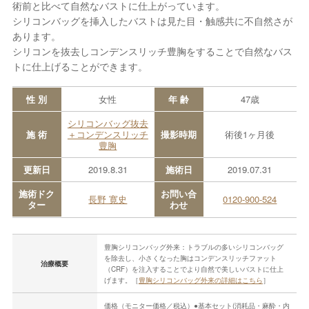
術前と比べて自然なバストに仕上がっています。
シリコンバッグを挿入したバストは見た目・触感共に不自然さが
あります。
シリコンを抜去しコンデンスリッチ豊胸をすることで自然なバス
トに仕上げることができます。
性 別
女性
年 齢
47歳
シリコンバッグ抜去
施 術
＋コンデンスリッチ
撮影時期
術後1ヶ月後
豊胸
更新日
2019.8.31
施術日
2019.07.31
施術ドク
お問い合
長野 寛史
0120-900-524
ター
わせ
豊胸シリコンバッグ外来：トラブルの多いシリコンバッグ
を除去し、小さくなった胸はコンデンスリッチファット
治療概要
（CRF）を注入することでより自然で美しいバストに仕上
げます。［
豊胸シリコンバッグ外来の詳細はこちら
］
価格（モニター価格／税込）●基本セット(消耗品・麻酔・内