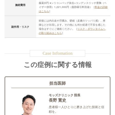
服薬)0円 ●シリコンバッグ抜去+コンデンスリッチ豊胸（ベ
施術費用
イザー併用）1,221,000円（脂肪吸引料別途）［
料金の詳細
はこちら
］
術後には内出血や浮腫み、硬縮（皮膚のツッパリ感）、疼
痛などが出現します。その他にも何か経過で不安を感じた
副作用・リスク
場合はすぐにご連絡ください。［
リスク・ダウンタイムへ
の取り組みはこちら
］
この症例に関する情報
担当医師
モッズクリニック 院長
長野 寛史
患者様一人ひとりに磨き上げた技術と信
頼を。