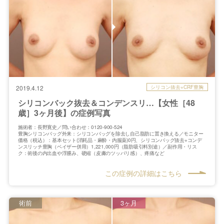
シリコン抜去+CRF豊胸
2019.4.12
シリコンバック抜去＆コンデンスリ…【女性［48
歳］3ヶ月後】の症例写真
施術者：長野寛史／問い合わせ：0120-900-524
豊胸シリコンバッグ外来：シリコンバッグを除去し自己脂肪に置き換える／モニター
価格（税込）：基本セット(消耗品・麻酔・内服薬)0円、シリコンバッグ抜去+コンデ
ンスリッチ豊胸（ベイザー併用）1,221,000円（脂肪吸引料別途）／副作用・リス
ク：術後の内出血や浮腫み、硬縮（皮膚のツッパリ感）、疼痛など
この症例の詳細はこちら
術前
3ヶ月