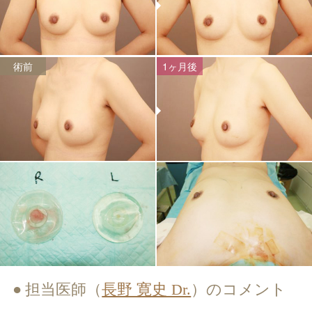
術前
1ヶ月後
担当医師（
長野 寛史 Dr.
）のコメント