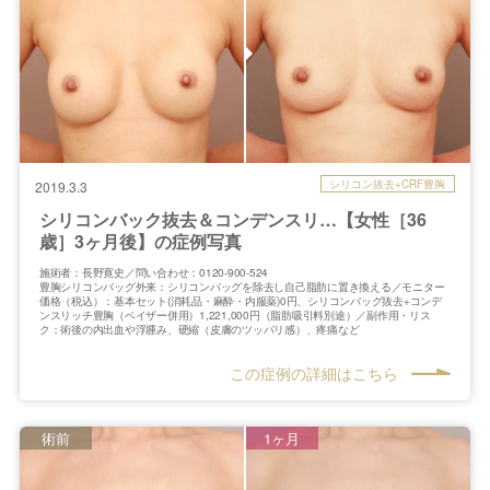
シリコン抜去+CRF豊胸
2019.3.3
シリコンバック抜去＆コンデンスリ…【女性［36
歳］3ヶ月後】の症例写真
施術者：長野寛史／問い合わせ：0120-900-524
豊胸シリコンバッグ外来：シリコンバッグを除去し自己脂肪に置き換える／モニター
価格（税込）：基本セット(消耗品・麻酔・内服薬)0円、シリコンバッグ抜去+コンデ
ンスリッチ豊胸（ベイザー併用）1,221,000円（脂肪吸引料別途）／副作用・リス
ク：術後の内出血や浮腫み、硬縮（皮膚のツッパリ感）、疼痛など
この症例の詳細はこちら
術前
1ヶ月