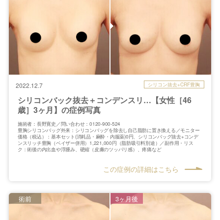
シリコン抜去+CRF豊胸
2022.12.7
シリコンバック抜去＋コンデンスリ…【女性［46
歳］3ヶ月】の症例写真
施術者：長野寛史／問い合わせ：0120-900-524
豊胸シリコンバッグ外来：シリコンバッグを除去し自己脂肪に置き換える／モニター
価格（税込）：基本セット(消耗品・麻酔・内服薬)0円、シリコンバッグ抜去+コンデ
ンスリッチ豊胸（ベイザー併用）1,221,000円（脂肪吸引料別途）／副作用・リス
ク：術後の内出血や浮腫み、硬縮（皮膚のツッパリ感）、疼痛など
この症例の詳細はこちら
術前
3ヶ月後