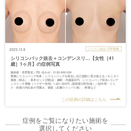
シリコン抜去+CRF豊胸
2023.12.6
シリコンバック抜去＋コンデンスリ…【女性［41
歳］1ヶ月】の症例写真
施術者：長野寛史／問い合わせ：0120-900-524
豊胸シリコンバッグ外来：シリコンバッグを除去し自己脂肪に置き換える／モニター
価格（税込）：基本セット(消耗品・麻酔・内服薬)0円、シリコンバッグ抜去+コンデ
ンスリッチ豊胸（ベイザー併用）1,221,000円（脂肪吸引料別途）／副作用・リス
ク：術後の内出血や浮腫み、硬縮（皮膚のツッパリ感）、疼痛など
この症例の詳細はこちら
症例をご覧になりたい施術を
選択してください