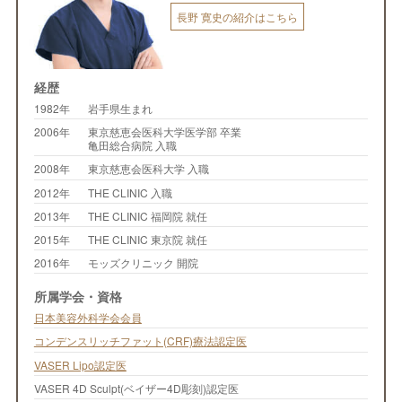
長野 寛史の紹介はこちら
経歴
1982年
岩手県生まれ
2006年
東京慈恵会医科大学医学部 卒業
亀田総合病院 入職
2008年
東京慈恵会医科大学 入職
2012年
THE CLINIC 入職
2013年
THE CLINIC 福岡院 就任
2015年
THE CLINIC 東京院 就任
2016年
モッズクリニック 開院
所属学会・資格
日本美容外科学会会員
コンデンスリッチファット(CRF)療法認定医
VASER Lipo認定医
VASER 4D Sculpt(ベイザー4D彫刻)認定医