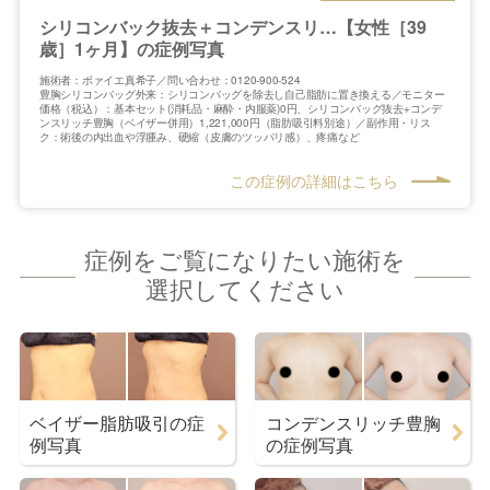
シリコンバック抜去＋コンデンスリ…【女性［39
歳］1ヶ月】の症例写真
施術者：ボァイエ真希子／問い合わせ：0120-900-524
豊胸シリコンバッグ外来：シリコンバッグを除去し自己脂肪に置き換える／モニター
価格（税込）：基本セット(消耗品・麻酔・内服薬)0円、シリコンバッグ抜去+コンデ
ンスリッチ豊胸（ベイザー併用）1,221,000円（脂肪吸引料別途）／副作用・リス
ク：術後の内出血や浮腫み、硬縮（皮膚のツッパリ感）、疼痛など
この症例の詳細はこちら
症例をご覧になりたい施術を
選択してください
ベイザー脂肪吸引の症
コンデンスリッチ豊胸
例写真
の症例写真