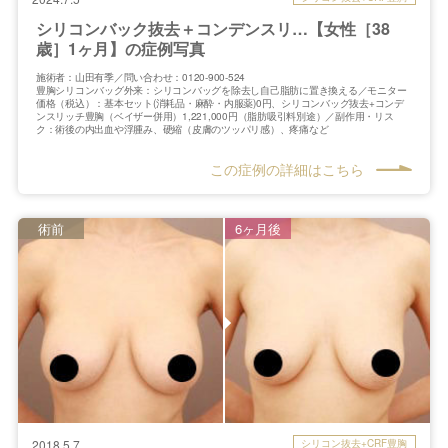
シリコンバック抜去＋コンデンスリ…【女性［38
歳］1ヶ月】の症例写真
施術者：山田有季／問い合わせ：0120-900-524
豊胸シリコンバッグ外来：シリコンバッグを除去し自己脂肪に置き換える／モニター
価格（税込）：基本セット(消耗品・麻酔・内服薬)0円、シリコンバッグ抜去+コンデ
ンスリッチ豊胸（ベイザー併用）1,221,000円（脂肪吸引料別途）／副作用・リス
ク：術後の内出血や浮腫み、硬縮（皮膚のツッパリ感）、疼痛など
この症例の詳細はこちら
術前
6ヶ月後
シリコン抜去+CRF豊胸
2018.5.7