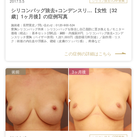
シリコン抜去+CRF豊胸
2017.5.5
シリコンバッグ抜去+コンデンスリ…【女性［32
歳］1ヶ月後】の症例写真
施術者：長野寛史／問い合わせ：0120-900-524
豊胸シリコンバッグ外来：シリコンバッグを除去し自己脂肪に置き換える／モニター
価格（税込）：基本セット(消耗品・麻酔・内服薬)0円、シリコンバッグ抜去+コンデ
ンスリッチ豊胸（ベイザー併用）1,221,000円（脂肪吸引料別途）／副作用・リス
ク：術後の内出血や浮腫み、硬縮（皮膚のツッパリ感）、疼痛など
この症例の詳細はこちら
術前
3ヶ月後