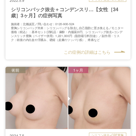
2022.5.9
シリコンバック抜去＋コンデンスリ…【女性［34
歳］3ヶ月】の症例写真
施術者：北條誠至／問い合わせ：0120-900-524
豊胸シリコンバッグ外来：シリコンバッグを除去し自己脂肪に置き換える／モニター
価格（税込）：基本セット(消耗品・麻酔・内服薬)0円、シリコンバッグ抜去+コンデ
ンスリッチ豊胸（ベイザー併用）1,221,000円（脂肪吸引料別途）／副作用・リス
ク：術後の内出血や浮腫み、硬縮（皮膚のツッパリ感）、疼痛など
この症例の詳細はこちら
術前
1ヶ月
シリコン抜去+CRF豊胸
2024.7.5