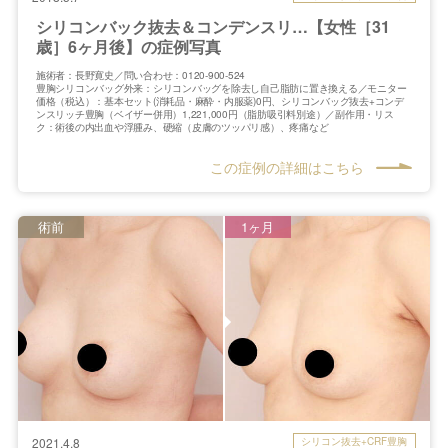
シリコンバック抜去＆コンデンスリ…【女性［31
歳］6ヶ月後】の症例写真
施術者：長野寛史／問い合わせ：0120-900-524
豊胸シリコンバッグ外来：シリコンバッグを除去し自己脂肪に置き換える／モニター
価格（税込）：基本セット(消耗品・麻酔・内服薬)0円、シリコンバッグ抜去+コンデ
ンスリッチ豊胸（ベイザー併用）1,221,000円（脂肪吸引料別途）／副作用・リス
ク：術後の内出血や浮腫み、硬縮（皮膚のツッパリ感）、疼痛など
この症例の詳細はこちら
術前
1ヶ月
シリコン抜去+CRF豊胸
2021.4.8