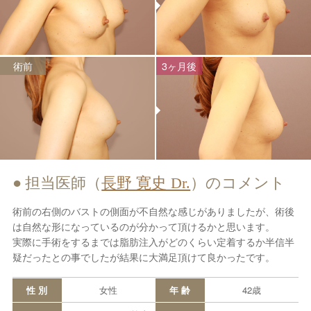
術前
3ヶ月後
担当医師（
長野 寛史 Dr.
）のコメント
術前の右側のバストの側面が不自然な感じがありましたが、術後
は自然な形になっているのが分かって頂けるかと思います。
実際に手術をするまでは脂肪注入がどのくらい定着するか半信半
疑だったとの事でしたが結果に大満足頂けて良かったです。
性 別
女性
年 齢
42歳