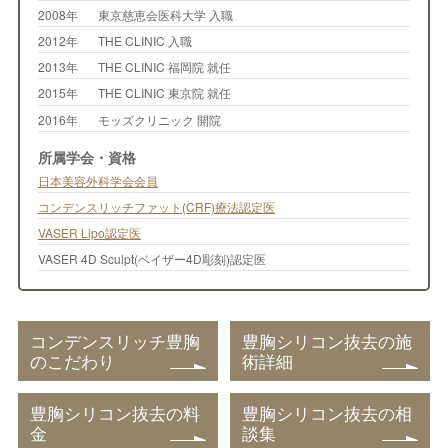
2008年
東京慈恵会医科大学 入職
2012年
THE CLINIC 入職
2013年
THE CLINIC 福岡院 就任
2015年
THE CLINIC 東京院 就任
2016年
モッズクリニック 開院
所属学会・資格
日本美容外科学会会員
コンデンスリッチファット(CRF)療法認定医
VASER Lipo認定医
VASER 4D Sculpt(ベイザー4D彫刻)認定医
コンデンスリッチ豊胸
豊胸シリコン抜去の施
のこだわり
術詳細
豊胸シリコン抜去の料
豊胸シリコン抜去の相
金
談集