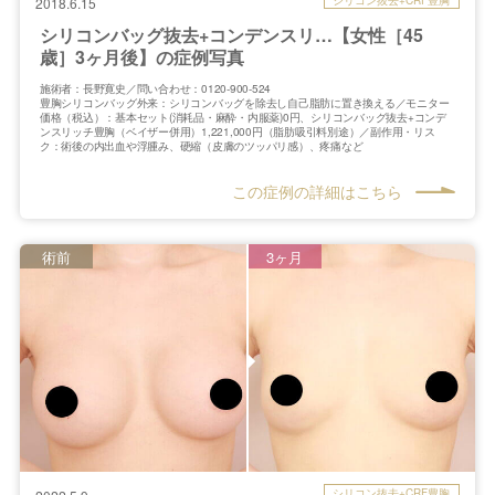
シリコン抜去+CRF豊胸
2018.6.15
シリコンバッグ抜去+コンデンスリ…【女性［45
歳］3ヶ月後】の症例写真
施術者：長野寛史／問い合わせ：0120-900-524
豊胸シリコンバッグ外来：シリコンバッグを除去し自己脂肪に置き換える／モニター
価格（税込）：基本セット(消耗品・麻酔・内服薬)0円、シリコンバッグ抜去+コンデ
ンスリッチ豊胸（ベイザー併用）1,221,000円（脂肪吸引料別途）／副作用・リス
ク：術後の内出血や浮腫み、硬縮（皮膚のツッパリ感）、疼痛など
この症例の詳細はこちら
術前
3ヶ月
シリコン抜去+CRF豊胸