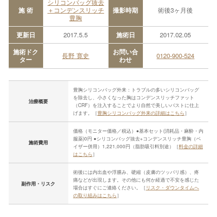
シリコンバッグ抜去
施 術
＋コンデンスリッチ
撮影時期
術後3ヶ月後
豊胸
更新日
2017.5.5
施術日
2017.02.05
施術ドク
お問い合
長野 寛史
0120-900-524
ター
わせ
豊胸シリコンバッグ外来：トラブルの多いシリコンバッグ
を除去し、小さくなった胸はコンデンスリッチファット
治療概要
（CRF）を注入することでより自然で美しいバストに仕上
げます。［
豊胸シリコンバッグ外来の詳細はこちら
］
価格（モニター価格／税込）●基本セット(消耗品・麻酔・内
服薬)0円 ●シリコンバッグ抜去+コンデンスリッチ豊胸（ベ
施術費用
イザー併用）1,221,000円（脂肪吸引料別途）［
料金の詳細
はこちら
］
術後には内出血や浮腫み、硬縮（皮膚のツッパリ感）、疼
痛などが出現します。その他にも何か経過で不安を感じた
副作用・リスク
場合はすぐにご連絡ください。［
リスク・ダウンタイムへ
の取り組みはこちら
］