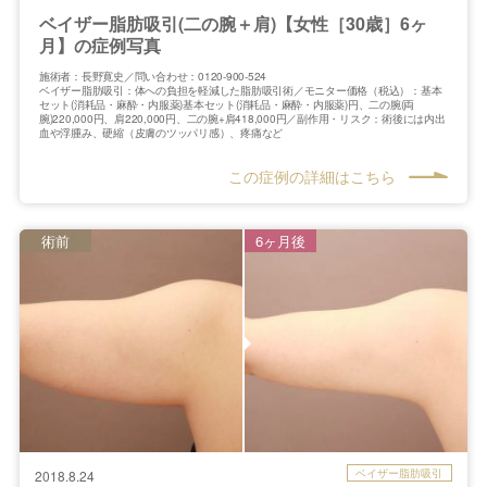
ベイザー脂肪吸引(二の腕＋肩)【女性［30歳］6ヶ
月】の症例写真
施術者：長野寛史／問い合わせ：0120-900-524
ベイザー脂肪吸引：体への負担を軽減した脂肪吸引術／モニター価格（税込）：基本
セット(消耗品・麻酔・内服薬)基本セット(消耗品・麻酔・内服薬)円、二の腕(両
腕)220,000円、肩220,000円、二の腕+肩418,000円／副作用・リスク：術後には内出
血や浮腫み、硬縮（皮膚のツッパリ感）、疼痛など
この症例の詳細はこちら
術前
6ヶ月後
ベイザー脂肪吸引
2018.8.24