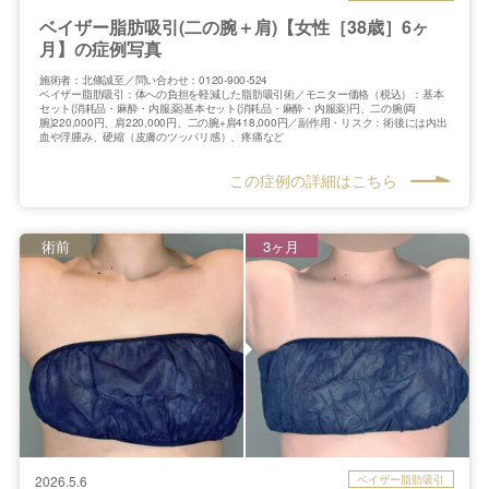
ベイザー脂肪吸引(二の腕＋肩)【女性［38歳］6ヶ
月】の症例写真
施術者：北條誠至／問い合わせ：0120-900-524
ベイザー脂肪吸引：体への負担を軽減した脂肪吸引術／モニター価格（税込）：基本
セット(消耗品・麻酔・内服薬)基本セット(消耗品・麻酔・内服薬)円、二の腕(両
腕)220,000円、肩220,000円、二の腕+肩418,000円／副作用・リスク：術後には内出
血や浮腫み、硬縮（皮膚のツッパリ感）、疼痛など
この症例の詳細はこちら
術前
3ヶ月
ベイザー脂肪吸引
2026.5.6