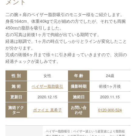
メント
二の腕＋肩のベイザー脂肪吸引のモニター様をご紹介します。
身長164cm、体重40kgで元が細めの方でしたが、それでも両腕
450ccの脂肪を吸引しました。
右の写真は術後1ヶ月で拘縮が出ている期間です。
経過は順調で、1ヶ月の時点でしっかりとラインが変化したこと
が分かります。
完成の術後6ヶ月まで徐々に引き締まっていきますので、次回の
経過チェックが楽しみです。
性 別
女性
年 齢
24歳
施 術
ベイザー脂肪吸引
撮影時期
術後1ヶ月後
更新日
2020.12.15
施術日
2020.11.15
施術ドク
お問い合
ボァイエ 真希子
0120-900-524
ター
わせ
ベイザー脂肪吸引：ベイザー波という超音波により脂肪組
織を遊離させ、その後刃のない「カニューレ」という専用