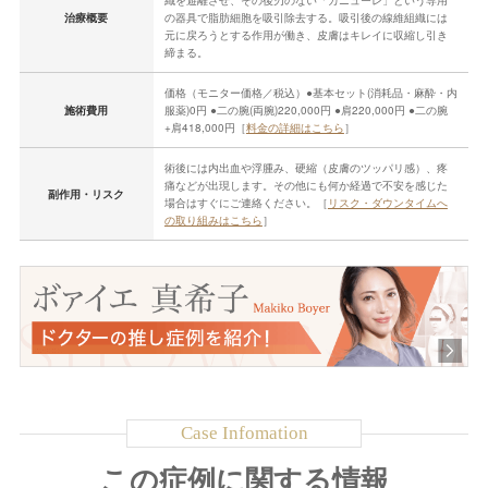
治療概要
の器具で脂肪細胞を吸引除去する。吸引後の線維組織には
元に戻ろうとする作用が働き、皮膚はキレイに収縮し引き
締まる。
価格（モニター価格／税込）●基本セット(消耗品・麻酔・内
施術費用
服薬)0円 ●二の腕(両腕)220,000円 ●肩220,000円 ●二の腕
+肩418,000円［
料金の詳細はこちら
］
術後には内出血や浮腫み、硬縮（皮膚のツッパリ感）、疼
痛などが出現します。その他にも何か経過で不安を感じた
副作用・リスク
場合はすぐにご連絡ください。［
リスク・ダウンタイムへ
の取り組みはこちら
］
この症例に関する情報