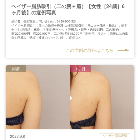
ベイザー脂肪吸引（二の腕＋肩）【女性［24歳］6
ヶ月後】の症例写真
施術者：長野寛史／問い合わせ：0120-900-524
ベイザー脂肪吸引：体への負担を軽減した脂肪吸引術／モニター価格（税込）：基本
セット(消耗品・麻酔・内服薬)基本セット(消耗品・麻酔・内服薬)円、二の腕(両
腕)220,000円、肩220,000円、二の腕+肩418,000円／副作用・リスク：術後には内出
血や浮腫み、硬縮（皮膚のツッパリ感）、疼痛など
この症例の詳細はこちら
術前
1ヶ月
ベイザー脂肪吸引
2022.9.8