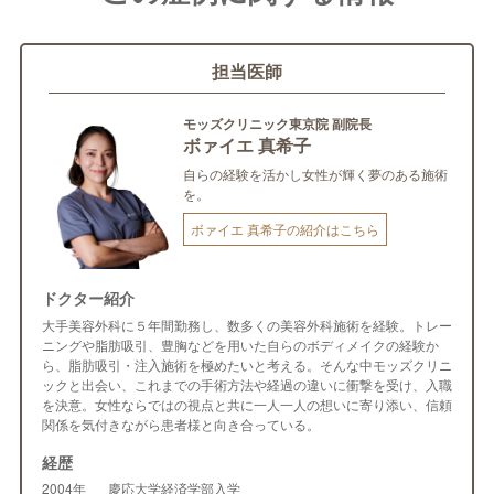
担当医師
モッズクリニック東京院 副院長
ボァイエ 真希子
自らの経験を活かし女性が輝く夢のある施術
を。
ボァイエ 真希子の紹介はこちら
ドクター紹介
大手美容外科に５年間勤務し、数多くの美容外科施術を経験。トレー
ニングや脂肪吸引、豊胸などを用いた自らのボディメイクの経験か
ら、脂肪吸引・注入施術を極めたいと考える。そんな中モッズクリニ
ックと出会い、これまでの手術方法や経過の違いに衝撃を受け、入職
を決意。女性ならではの視点と共に一人一人の想いに寄り添い、信頼
関係を気付きながら患者様と向き合っている。
経歴
2004年
慶応大学経済学部入学