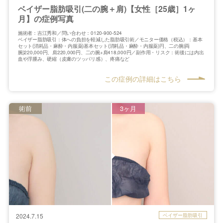
ベイザー脂肪吸引(二の腕＋肩)【女性［25歳］1ヶ
月】の症例写真
施術者：吉江秀和／問い合わせ：0120-900-524
ベイザー脂肪吸引：体への負担を軽減した脂肪吸引術／モニター価格（税込）：基本
セット(消耗品・麻酔・内服薬)基本セット(消耗品・麻酔・内服薬)円、二の腕(両
腕)220,000円、肩220,000円、二の腕+肩418,000円／副作用・リスク：術後には内出
血や浮腫み、硬縮（皮膚のツッパリ感）、疼痛など
この症例の詳細はこちら
術前
3ヶ月
ベイザー脂肪吸引
2024.7.15