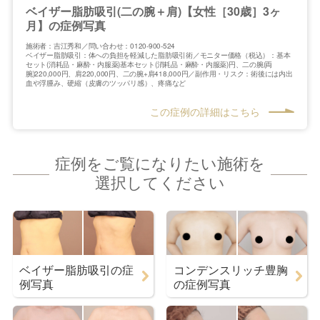
ベイザー脂肪吸引(二の腕＋肩)【女性［30歳］3ヶ
月】の症例写真
施術者：吉江秀和／問い合わせ：0120-900-524
ベイザー脂肪吸引：体への負担を軽減した脂肪吸引術／モニター価格（税込）：基本
セット(消耗品・麻酔・内服薬)基本セット(消耗品・麻酔・内服薬)円、二の腕(両
腕)220,000円、肩220,000円、二の腕+肩418,000円／副作用・リスク：術後には内出
血や浮腫み、硬縮（皮膚のツッパリ感）、疼痛など
この症例の詳細はこちら
症例をご覧になりたい施術を
選択してください
ベイザー脂肪吸引の症
コンデンスリッチ豊胸
例写真
の症例写真