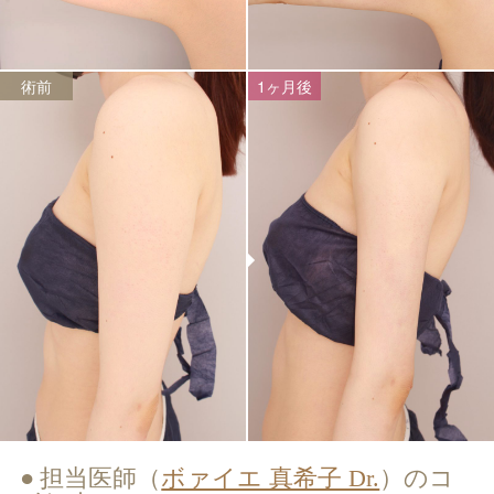
術前
1ヶ月後
担当医師（
ボァイエ 真希子 Dr.
）のコ