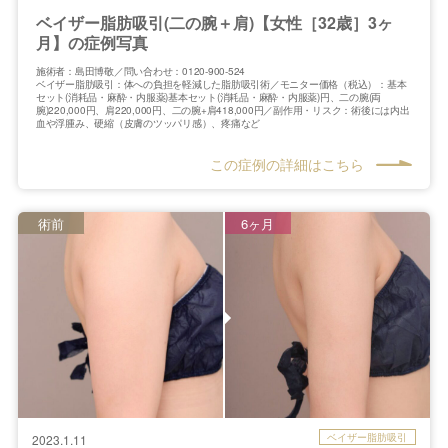
ベイザー脂肪吸引(二の腕＋肩)【女性［32歳］3ヶ
月】の症例写真
施術者：島田博敬／問い合わせ：0120-900-524
ベイザー脂肪吸引：体への負担を軽減した脂肪吸引術／モニター価格（税込）：基本
セット(消耗品・麻酔・内服薬)基本セット(消耗品・麻酔・内服薬)円、二の腕(両
腕)220,000円、肩220,000円、二の腕+肩418,000円／副作用・リスク：術後には内出
血や浮腫み、硬縮（皮膚のツッパリ感）、疼痛など
この症例の詳細はこちら
術前
6ヶ月
ベイザー脂肪吸引
2023.1.11