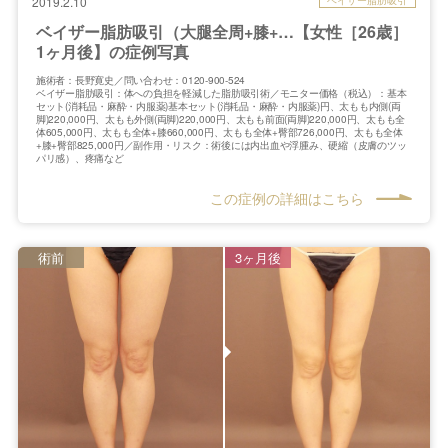
2019.2.10
ベイザー脂肪吸引（大腿全周+膝+…【女性［26歳］
1ヶ月後】の症例写真
施術者：長野寛史／問い合わせ：0120-900-524
ベイザー脂肪吸引：体への負担を軽減した脂肪吸引術／モニター価格（税込）：基本
セット(消耗品・麻酔・内服薬)基本セット(消耗品・麻酔・内服薬)円、太もも内側(両
脚)220,000円、太もも外側(両脚)220,000円、太もも前面(両脚)220,000円、太もも全
体605,000円、太もも全体+膝660,000円、太もも全体+臀部726,000円、太もも全体
+膝+臀部825,000円／副作用・リスク：術後には内出血や浮腫み、硬縮（皮膚のツッ
パリ感）、疼痛など
この症例の詳細はこちら
術前
3ヶ月後