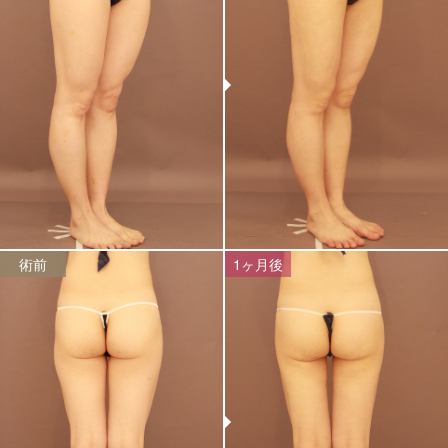
術前
1ヶ月後