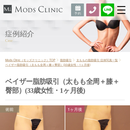
症例紹介
Mods Clinic（モッズクリニック）TOP
脂肪吸引
太ももの脂肪吸引 症例写真一覧
ベイザー脂肪吸引（太もも全周＋膝＋臀部）(33歳女性・1ヶ月後)
ベイザー脂肪吸引（太もも全周＋膝＋
臀部）(33歳女性・1ヶ月後)
術前
1ヶ月後