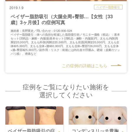
ベイザー脂肪吸引
2019.1.9
ベイザー脂肪吸引（大腿全周+臀部…【女性［33
歳］3ヶ月後】の症例写真
施術者：長野寛史／問い合わせ：0120-900-524
ベイザー脂肪吸引：体への負担を軽減した脂肪吸引術／モニター価格（税込）：基本
セット(消耗品・麻酔・内服薬)基本セット(消耗品・麻酔・内服薬)円、太もも内側(両
脚)220,000円、太もも外側(両脚)220,000円、太もも前面(両脚)220,000円、太もも全
体605,000円、太もも全体+膝660,000円、太もも全体+臀部726,000円、太もも全体
+膝+臀部825,000円／副作用・リスク：術後には内出血や浮腫み、硬縮（皮膚のツッ
パリ感）、疼痛など
この症例の詳細はこちら
症例をご覧になりたい施術を
選択してください
ベイザー脂肪吸引の症
コンデンスリッチ豊胸