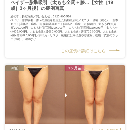
ベイザー脂肪吸引（太もも全周＋膝…【女性［19
歳］3ヶ月後】の症例写真
施術者：長野寛史／問い合わせ：0120-900-524
ベイザー脂肪吸引：体への負担を軽減した脂肪吸引術／モニター価格（税込）：基本
セット(消耗品・麻酔・内服薬)基本セット(消耗品・麻酔・内服薬)円、太もも内側(両
脚)220,000円、太もも外側(両脚)220,000円、太もも前面(両脚)220,000円、太もも全
体605,000円、太もも全体+膝660,000円、太もも全体+臀部726,000円、太もも全体
+膝+臀部825,000円／副作用・リスク：術後には内出血や浮腫み、硬縮（皮膚のツッ
パリ感）、疼痛など
この症例の詳細はこちら
術前
1ヶ月後
ベイザー脂肪吸引