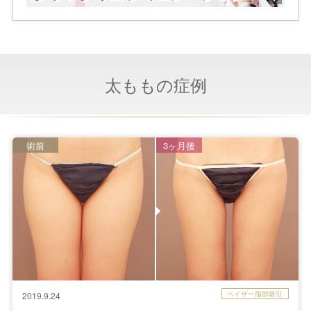
太ももの症例
術前
3ヶ月後
ベイザー脂肪吸引
2019.9.24