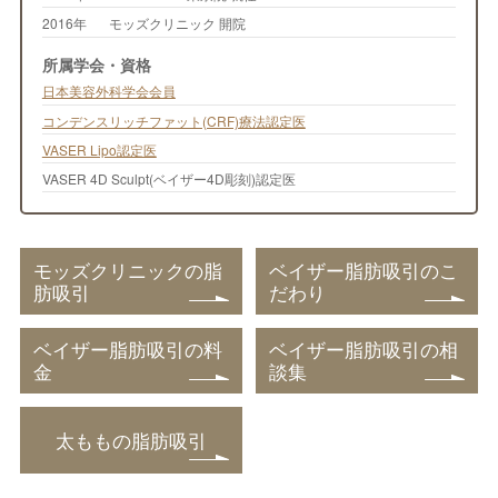
2016年
モッズクリニック 開院
所属学会・資格
日本美容外科学会会員
コンデンスリッチファット(CRF)療法認定医
VASER Lipo認定医
VASER 4D Sculpt(ベイザー4D彫刻)認定医
モッズクリニックの脂
ベイザー脂肪吸引のこ
肪吸引
だわり
ベイザー脂肪吸引の料
ベイザー脂肪吸引の相
金
談集
太ももの脂肪吸引