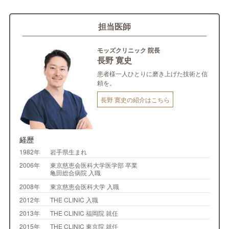
担当医師
モッズクリニック 院長
長野 寛史
患者様一人ひとりに磨き上げた技術と信
頼を。
長野 寛史の紹介はこちら
経歴
1982年
岩手県生まれ
2006年
東京慈恵会医科大学医学部 卒業
亀田総合病院 入職
2008年
東京慈恵会医科大学 入職
2012年
THE CLINIC 入職
2013年
THE CLINIC 福岡院 就任
2015年
THE CLINIC 東京院 就任