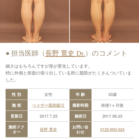
担当医師（
長野 寛史 Dr.
）のコメント
細さはもちろんですが形が変化しています。
特に外側と前面の張り出している所に脂肪がたくさんついていま
した。
性 別
女性
年 齢
33歳
施 術
ベイザー脂肪吸引
撮影時期
術後1ヶ月後
更新日
2017.7.23
施術日
2017.06.23
施術ドク
お問い合
長野 寛史
0120-900-524
ター
わせ