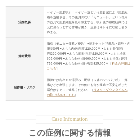
ベイザー脂肪吸引：ベイザー波という超音波により脂肪組
織を遊離させ、その後刃のない「カニューレ」という専用
治療概要
の器具で脂肪細胞を吸引除去する。吸引後の線維組織には
元に戻ろうとする作用が働き、皮膚はキレイに収縮し引き
締まる。
価格（モニター価格／税込）●基本セット(消耗品・麻酔・内
服薬)0円 ●太もも内側(両脚)220,000円 ●太もも外側(両
脚)220,000円 ●太もも前面(両脚)220,000円 ●太もも全体
施術費用
605,000円 ●太もも全体+膝660,000円 ●太もも全体+臀部
726,000円 ●太もも全体+膝+臀部825,000円［
料金の詳細は
こちら
］
術後には内出血や浮腫み、硬縮（皮膚のツッパリ感）、疼
痛などが出現します。その他にも何か経過で不安を感じた
副作用・リスク
場合はすぐにご連絡ください。［
リスク・ダウンタイムへ
の取り組みはこちら
］
この症例に関する情報