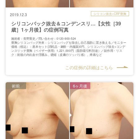
シリコン抜去+CRF豊胸
2019.12.3
シリコンバック抜去＆コンデンスリ…【女性［39
歳］1ヶ月後】の症例写真
施術者：長野寛史／問い合わせ：0120-900-524
豊胸シリコンバッグ外来：シリコンバッグを除去し自己脂肪に置き換える／モニター
価格（税込）：基本セット(消耗品・麻酔・内服薬)0円、シリコンバッグ抜去+コンデ
ンスリッチ豊胸（ベイザー併用）1,221,000円（脂肪吸引料別途）／副作用・リス
ク：術後の内出血や浮腫み、硬縮（皮膚のツッパリ感）、疼痛など
この症例の詳細はこちら
術前
6ヶ月後