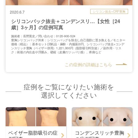
シリコン抜去+CRF豊胸
2020.6.7
シリコンバック抜去＋コンデンスリ…【女性［24
歳］3ヶ月】の症例写真
施術者：長野寛史／問い合わせ：0120-900-524
豊胸シリコンバッグ外来：シリコンバッグを除去し自己脂肪に置き換える／モニター
価格（税込）：基本セット(消耗品・麻酔・内服薬)0円、シリコンバッグ抜去+コンデ
ンスリッチ豊胸（ベイザー併用）1,221,000円（脂肪吸引料別途）／副作用・リス
ク：術後の内出血や浮腫み、硬縮（皮膚のツッパリ感）、疼痛など
この症例の詳細はこちら
症例をご覧になりたい施術を
選択してください
ベイザー脂肪吸引の症
コンデンスリッチ豊胸