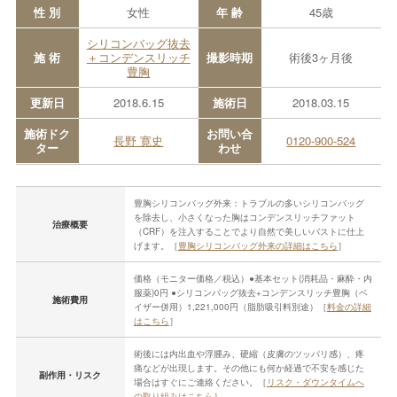
性 別
女性
年 齢
45歳
シリコンバッグ抜去
施 術
＋コンデンスリッチ
撮影時期
術後3ヶ月後
豊胸
更新日
2018.6.15
施術日
2018.03.15
施術ドク
お問い合
長野 寛史
0120-900-524
ター
わせ
豊胸シリコンバッグ外来：トラブルの多いシリコンバッグ
を除去し、小さくなった胸はコンデンスリッチファット
治療概要
（CRF）を注入することでより自然で美しいバストに仕上
げます。［
豊胸シリコンバッグ外来の詳細はこちら
］
価格（モニター価格／税込）●基本セット(消耗品・麻酔・内
服薬)0円 ●シリコンバッグ抜去+コンデンスリッチ豊胸（ベ
施術費用
イザー併用）1,221,000円（脂肪吸引料別途）［
料金の詳細
はこちら
］
術後には内出血や浮腫み、硬縮（皮膚のツッパリ感）、疼
痛などが出現します。その他にも何か経過で不安を感じた
副作用・リスク
場合はすぐにご連絡ください。［
リスク・ダウンタイムへ
の取り組みはこちら
］