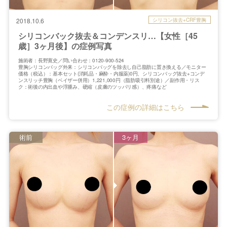
シリコン抜去+CRF豊胸
2018.10.6
シリコンバック抜去＆コンデンスリ…【女性［45
歳］3ヶ月後】の症例写真
施術者：長野寛史／問い合わせ：0120-900-524
豊胸シリコンバッグ外来：シリコンバッグを除去し自己脂肪に置き換える／モニター
価格（税込）：基本セット(消耗品・麻酔・内服薬)0円、シリコンバッグ抜去+コンデ
ンスリッチ豊胸（ベイザー併用）1,221,000円（脂肪吸引料別途）／副作用・リス
ク：術後の内出血や浮腫み、硬縮（皮膚のツッパリ感）、疼痛など
この症例の詳細はこちら
術前
3ヶ月