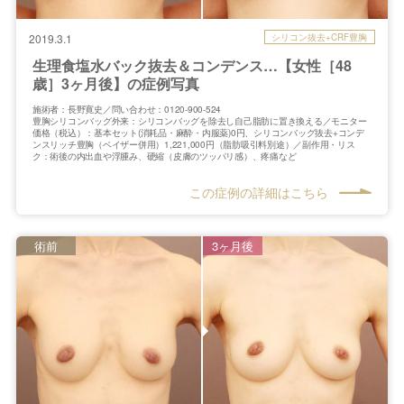
シリコン抜去+CRF豊胸
2019.3.1
生理食塩水バック抜去＆コンデンス…【女性［48
歳］3ヶ月後】の症例写真
施術者：長野寛史／問い合わせ：0120-900-524
豊胸シリコンバッグ外来：シリコンバッグを除去し自己脂肪に置き換える／モニター
価格（税込）：基本セット(消耗品・麻酔・内服薬)0円、シリコンバッグ抜去+コンデ
ンスリッチ豊胸（ベイザー併用）1,221,000円（脂肪吸引料別途）／副作用・リス
ク：術後の内出血や浮腫み、硬縮（皮膚のツッパリ感）、疼痛など
この症例の詳細はこちら
術前
3ヶ月後