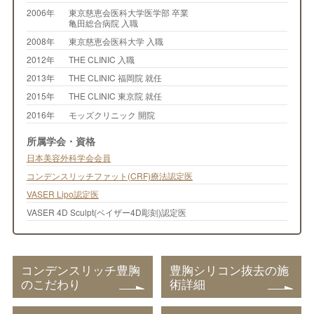
2006年
東京慈恵会医科大学医学部 卒業
亀田総合病院 入職
2008年
東京慈恵会医科大学 入職
2012年
THE CLINIC 入職
2013年
THE CLINIC 福岡院 就任
2015年
THE CLINIC 東京院 就任
2016年
モッズクリニック 開院
所属学会・資格
日本美容外科学会会員
コンデンスリッチファット(CRF)療法認定医
VASER Lipo認定医
VASER 4D Sculpt(ベイザー4D彫刻)認定医
コンデンスリッチ豊胸
豊胸シリコン抜去の施
のこだわり
術詳細