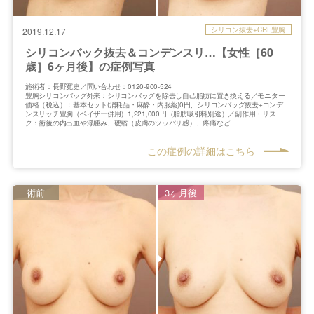
シリコン抜去+CRF豊胸
2019.12.17
シリコンバック抜去＆コンデンスリ…【女性［60
歳］6ヶ月後】の症例写真
施術者：長野寛史／問い合わせ：0120-900-524
豊胸シリコンバッグ外来：シリコンバッグを除去し自己脂肪に置き換える／モニター
価格（税込）：基本セット(消耗品・麻酔・内服薬)0円、シリコンバッグ抜去+コンデ
ンスリッチ豊胸（ベイザー併用）1,221,000円（脂肪吸引料別途）／副作用・リス
ク：術後の内出血や浮腫み、硬縮（皮膚のツッパリ感）、疼痛など
この症例の詳細はこちら
術前
3ヶ月後