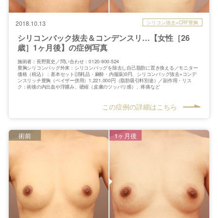
シリコン抜去+CRF豊胸
2018.10.13
シリコンバック抜去＆コンデンスリ…【女性［26
歳］1ヶ月後】の症例写真
施術者：長野寛史／問い合わせ：0120-900-524
豊胸シリコンバッグ外来：シリコンバッグを除去し自己脂肪に置き換える／モニター
価格（税込）：基本セット(消耗品・麻酔・内服薬)0円、シリコンバッグ抜去+コンデ
ンスリッチ豊胸（ベイザー併用）1,221,000円（脂肪吸引料別途）／副作用・リス
ク：術後の内出血や浮腫み、硬縮（皮膚のツッパリ感）、疼痛など
この症例の詳細はこちら
術前
1ヶ月後