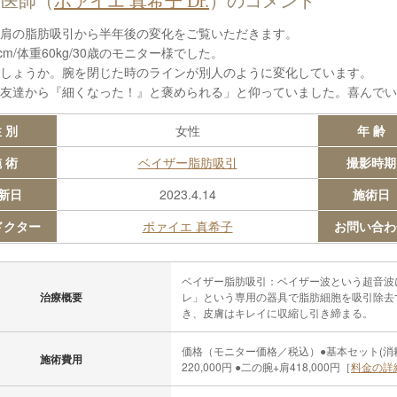
当医師（
ボァイエ 真希子 Dr.
）のコメント
肩の脂肪吸引から半年後の変化をご覧いただきます。
cm/体重60kg/30歳のモニター様でした。
しょうか。腕を閉じた時のラインが別人のように変化しています。
友達から『細くなった！』と褒められる」と仰っていました。喜んでい
 別
女性
年 齢
 術
ベイザー脂肪吸引
撮影時期
新日
2023.4.14
施術日
ドクター
ボァイエ 真希子
お問い合わ
ベイザー脂肪吸引：ベイザー波という超音波
治療概要
レ」という専用の器具で脂肪細胞を吸引除去
き、皮膚はキレイに収縮し引き締まる。
価格（モニター価格／税込）●基本セット(消耗品・
施術費用
220,000円 ●二の腕+肩418,000円［
料金の詳