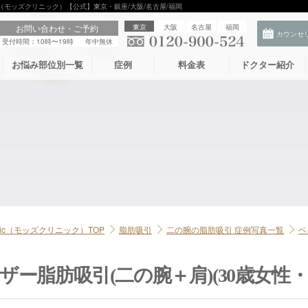
nic（モッズクリニック）【公式】東京・銀座/大阪/名古屋/福岡
お問い合わせ・ご予約
東京
大阪
名古屋
福岡
受付時間：10時〜19時
年中無休
お悩み部位別一覧
症例
料金表
ドクター紹介
linic（モッズクリニック）TOP
脂肪吸引
二の腕の脂肪吸引 症例写真一覧
ベ
ザー脂肪吸引(二の腕＋肩)(30歳女性・