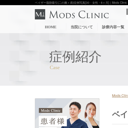
ベイザー脂肪吸引(二の腕＋肩)症例写真[30・女性・6ヶ月]｜Mods Cli
HOME
当院について
診療内容一覧
症例紹介
Mods C
ベイ