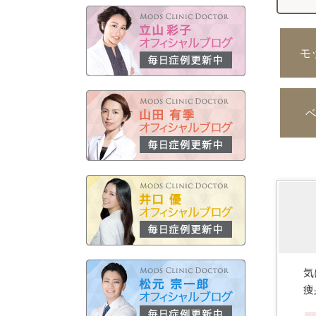
モ
気
痩