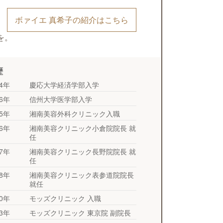
ボァイエ 真希子の紹介はこちら
を。
歴
04年
慶応大学経済学部入学
06年
信州大学医学部入学
15年
湘南美容外科クリニック入職
16年
湘南美容クリニック小倉院院長 就
任
17年
湘南美容クリニック長野院院長 就
任
18年
湘南美容クリニック表参道院院長
就任
20年
モッズクリニック 入職
23年
モッズクリニック 東京院 副院長