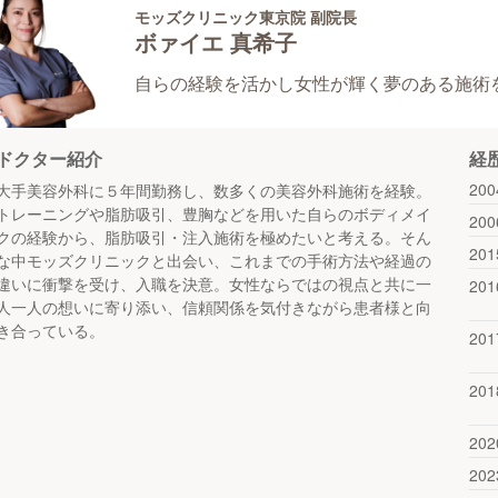
モッズクリニック東京院 副院長
ボァイエ 真希子
自らの経験を活かし女性が輝く夢のある施術
ドクター紹介
経
20
大手美容外科に５年間勤務し、数多くの美容外科施術を経験。
トレーニングや脂肪吸引、豊胸などを用いた自らのボディメイ
20
クの経験から、脂肪吸引・注入施術を極めたいと考える。そん
20
な中モッズクリニックと出会い、これまでの手術方法や経過の
違いに衝撃を受け、入職を決意。女性ならではの視点と共に一
20
人一人の想いに寄り添い、信頼関係を気付きながら患者様と向
き合っている。
20
20
20
20