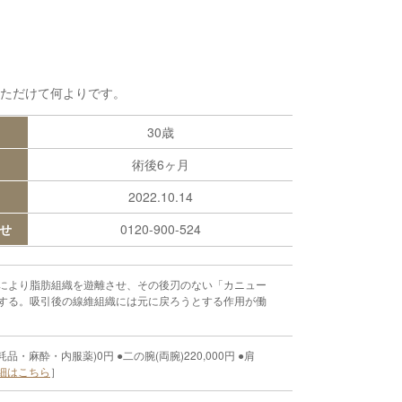
ただけて何よりです。
30歳
術後6ヶ月
2022.10.14
せ
0120-900-524
により脂肪組織を遊離させ、その後刃のない「カニュー
する。吸引後の線維組織には元に戻ろうとする作用が働
麻酔・内服薬)0円 ●二の腕(両腕)220,000円 ●肩
細はこちら
］