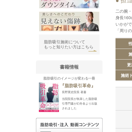
担
二の腕・
身長160
いかがで
「周りの
脂肪吸引施術について
性
もっと知りたい方はこちら
施
更
書籍情報
施術
脂肪吸引のイメージが変わる一冊
『脂肪吸引革命』
長野寛史院長 著書
当院院長が執筆した脂肪吸
引専門書が幻冬舎より出版
されました