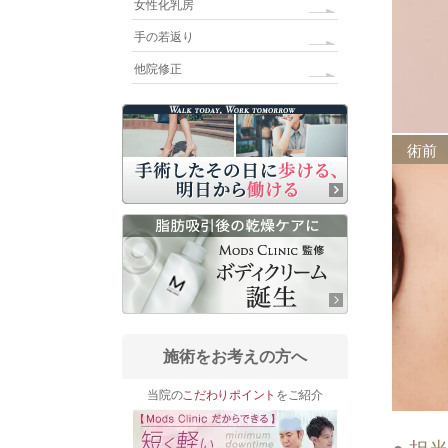
女性化乳房
手の若返り
他院修正
術前
施術をお考えの方へ
当院の
こだわりポイント
をご紹介