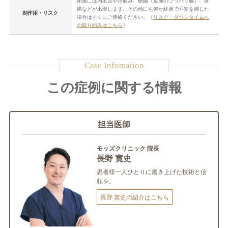
術後には内出血や浮腫み、硬縮（皮膚のツッパリ感）、疼
痛などが出現します。その他にも何か経過で不安を感じた
副作用・リスク
場合はすぐにご連絡ください。［
リスク・ダウンタイムへ
の取り組みはこちら
］
この症例に関する情報
担当医師
モッズクリニック 院長
長野 寛史
患者様一人ひとりに磨き上げた技術と信
頼を。
長野 寛史の紹介はこちら