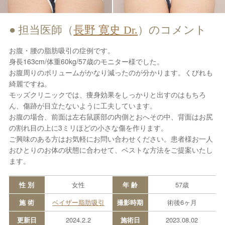
担当医師（
長野 寛史 Dr.
）のコメント
お腹・腰の脂肪吸引の症例です。
身長163cm/体重60kg/57歳のモニター様でした。
お腹周りのボリュームがかなり減ったのが分かります。くびれも
綺麗ですね。
モッズクリニックでは、痩身効果をしっかりと出すのはもちろ
ん、傷跡が目立たないように工夫しています。
お腹の場合、前面は左右鼠蹊部の内側とおへその中、背面はお尻
の割れ目の上に3ミリほどの小さな傷を作ります。
ご興味のある方はお気軽にお問い合わせください。患者様お一人
おひとりのお体の状態に合わせて、ベストな方法をご提案いたし
ます。
性 別
女性
年 齢
57歳
施 術
ベイザー脂肪吸引
撮影時期
術後6ヶ月
更新日
2024.2.2
施術日
2023.08.02