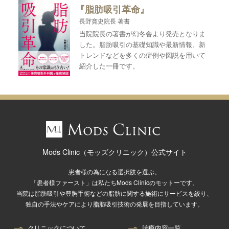
『脂肪吸引革命』
長野寛史院長 著書
当院院長の著書が幻冬舎より発売となりま
した。脂肪吸引の基礎知識や最新情報、新
トレンドなどを多くの症例や図説を用いて
紹介した一冊です。
Mods Clinic（モッズクリニック）公式サイト
患者様の為になる選択肢を選ぶ。
「患者様ファースト」は私たちMods Clinicのモットーです。
当院は脂肪吸引や豊胸手術などの脂肪に関する施術にサービスを絞り、
独自の手法やケアにより脂肪吸引技術の発展を目指しています。
クリニックについて
診療内容一覧