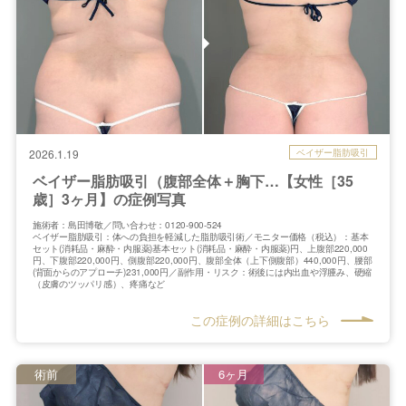
ベイザー脂肪吸引
2026.1.19
ベイザー脂肪吸引（腹部全体＋胸下…【女性［35
歳］3ヶ月】の症例写真
施術者：島田博敬／問い合わせ：0120-900-524
ベイザー脂肪吸引：体への負担を軽減した脂肪吸引術／モニター価格（税込）：基本
セット(消耗品・麻酔・内服薬)基本セット(消耗品・麻酔・内服薬)円、上腹部220,000
円、下腹部220,000円、側腹部220,000円、腹部全体（上下側腹部）440,000円、腰部
(背面からのアプローチ)231,000円／副作用・リスク：術後には内出血や浮腫み、硬縮
（皮膚のツッパリ感）、疼痛など
この症例の詳細はこちら
術前
6ヶ月