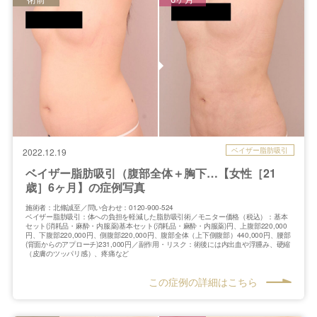
ベイザー脂肪吸引
2022.12.19
ベイザー脂肪吸引（腹部全体＋胸下…【女性［21
歳］6ヶ月】の症例写真
施術者：北條誠至／問い合わせ：0120-900-524
ベイザー脂肪吸引：体への負担を軽減した脂肪吸引術／モニター価格（税込）：基本
セット(消耗品・麻酔・内服薬)基本セット(消耗品・麻酔・内服薬)円、上腹部220,000
円、下腹部220,000円、側腹部220,000円、腹部全体（上下側腹部）440,000円、腰部
(背面からのアプローチ)231,000円／副作用・リスク：術後には内出血や浮腫み、硬縮
（皮膚のツッパリ感）、疼痛など
この症例の詳細はこちら