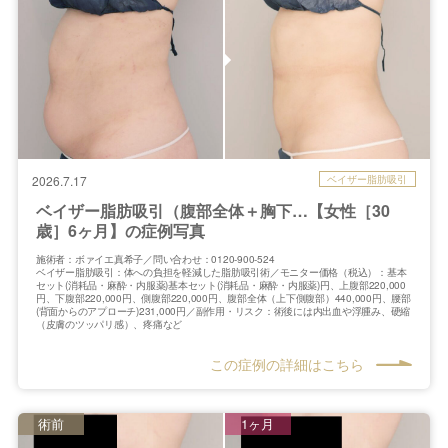
ベイザー脂肪吸引
2026.7.17
ベイザー脂肪吸引（腹部全体＋胸下…【女性［30
歳］6ヶ月】の症例写真
施術者：ボァイエ真希子／問い合わせ：0120-900-524
ベイザー脂肪吸引：体への負担を軽減した脂肪吸引術／モニター価格（税込）：基本
セット(消耗品・麻酔・内服薬)基本セット(消耗品・麻酔・内服薬)円、上腹部220,000
円、下腹部220,000円、側腹部220,000円、腹部全体（上下側腹部）440,000円、腰部
(背面からのアプローチ)231,000円／副作用・リスク：術後には内出血や浮腫み、硬縮
（皮膚のツッパリ感）、疼痛など
この症例の詳細はこちら
術前
1ヶ月