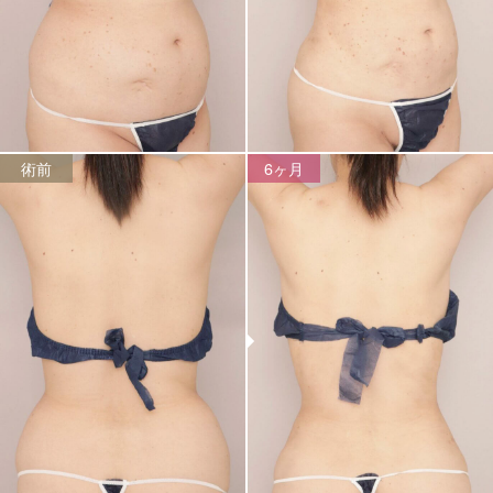
術前
6ヶ月