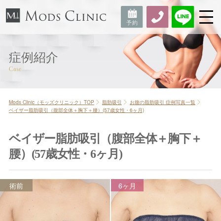
症例紹介
Mods Clinic（モッズクリニック）TOP
脂肪吸引
お腹の脂肪吸引 症例写真一覧
ベイザー脂肪吸引（腹部全体＋胸下＋腰）(57歳女性・6ヶ月)
ベイザー脂肪吸引（腹部全体＋胸下＋
腰）(57歳女性・6ヶ月)
術前
6ヶ月