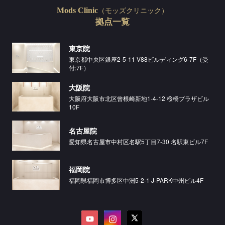
（モッズクリニック）
Mods Clinic
拠点一覧
東京院
東京都中央区銀座2-5-11 V88ビルディング6-7F（受
付:7F）
大阪院
大阪府大阪市北区曾根崎新地1-4-12 桜橋プラザビル
10F
名古屋院
愛知県名古屋市中村区名駅5丁目7-30 名駅東ビル7F
福岡院
福岡県福岡市博多区中洲5-2-1 J-PARK中州ビル4F