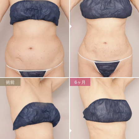
術前
6ヶ月