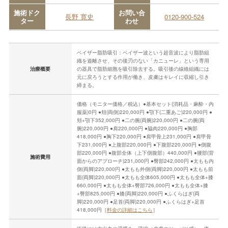
施術ドク
お問い合
長野 寛史
0120-900-524
ター
わせ
ベイザー脂肪吸引：ベイザー波という超音波により脂肪組
織を遊離させ、その後刃のない「カニューレ」という専用
治療概要
の器具で脂肪細胞を吸引除去する。吸引後の線維組織には
元に戻ろうとする作用が働き、皮膚はキレイに収縮し引き
締まる。
価格（モニター価格／税込）●基本セット(消耗品・麻酔・内
服薬)0円 ●頬(両側)220,000円 ●顎下(二重あご)220,000円 ●
頬+顎下352,000円 ●二の腕(両腕)220,000円 ●二の腕(両
腕)220,000円 ●肩220,000円 ●脇肉220,000円 ●胸部
418,000円 ●胸下220,000円 ●肩甲骨上231,000円 ●肩甲骨
下231,000円 ●上腹部220,000円 ●下腹部220,000円 ●側腹
部220,000円 ●腹部全体（上下側腹部）440,000円 ●腰部(背
施術費用
面からのアプローチ)231,000円 ●臀部242,000円 ●太もも内
側(両脚)220,000円 ●太もも外側(両脚)220,000円 ●太もも前
面(両脚)220,000円 ●太もも全体605,000円 ●太もも全体+膝
660,000円 ●太もも全体+臀部726,000円 ●太もも全体+膝
+臀部825,000円 ●膝(両脚)220,000円 ●ふくらはぎ(両
脚)220,000円 ●足首(両脚)220,000円 ●ふくらはぎ+足首
418,000円［
料金の詳細はこちら
］