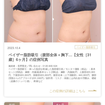
ベイザー脂肪吸引
2023.10.4
ベイザー脂肪吸引（腹部全体＋胸下…【女性［31
歳］6ヶ月】の症例写真
施術者：長野寛史／問い合わせ：0120-900-524
ベイザー脂肪吸引：体への負担を軽減した脂肪吸引術／モニター価格（税込）：基本
セット(消耗品・麻酔・内服薬)基本セット(消耗品・麻酔・内服薬)円、上腹部220,000
円、下腹部220,000円、側腹部220,000円、腹部全体（上下側腹部）440,000円、腰部
(背面からのアプローチ)231,000円／副作用・リスク：術後には内出血や浮腫み、硬縮
（皮膚のツッパリ感）、疼痛など
この症例の詳細はこちら
術前
6ヶ月