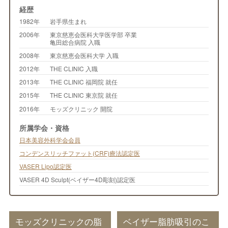
経歴
1982年
岩手県生まれ
2006年
東京慈恵会医科大学医学部 卒業
亀田総合病院 入職
2008年
東京慈恵会医科大学 入職
2012年
THE CLINIC 入職
2013年
THE CLINIC 福岡院 就任
2015年
THE CLINIC 東京院 就任
2016年
モッズクリニック 開院
所属学会・資格
日本美容外科学会会員
コンデンスリッチファット(CRF)療法認定医
VASER Lipo認定医
VASER 4D Sculpt(ベイザー4D彫刻)認定医
モッズクリニックの脂
ベイザー脂肪吸引のこ