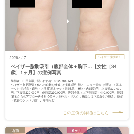
ベイザー脂肪吸引
2026.4.17
ベイザー脂肪吸引（腹部全体＋胸下…【女性［34
歳］1ヶ月】の症例写真
施術者：山田有季／問い合わせ：0120-900-524
ベイザー脂肪吸引：体への負担を軽減した脂肪吸引術／モニター価格（税込）：基本
セット(消耗品・麻酔・内服薬)基本セット(消耗品・麻酔・内服薬)円、上腹部220,000
円、下腹部220,000円、側腹部220,000円、腹部全体（上下側腹部）440,000円、腰部
(背面からのアプローチ)231,000円／副作用・リスク：術後には内出血や浮腫み、硬縮
（皮膚のツッパリ感）、疼痛など
この症例の詳細はこちら
術前
6ヶ月