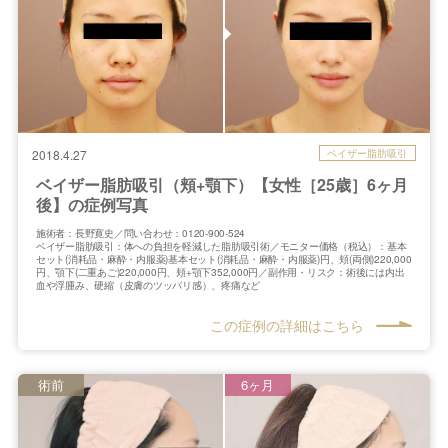
ベイザー脂肪吸引
2018.4.27
ベイザー脂肪吸引（頬+顎下）【女性［25歳］6ヶ月
後】の症例写真
施術者：長野寛史／問い合わせ：0120-900-524
ベイザー脂肪吸引：体への負担を軽減した脂肪吸引術／モニター価格（税込）：基本
セット(消耗品・麻酔・内服薬)基本セット(消耗品・麻酔・内服薬)円、頬(両側)220,000
円、顎下(二重あご)220,000円、頬+顎下352,000円／副作用・リスク：術後には内出
血や浮腫み、硬縮（皮膚のツッパリ感）、疼痛など
この症例の詳細はこちら
術前
6ヶ月