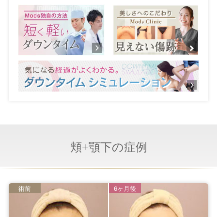
頬+顎下の症例
術前
6ヶ月後