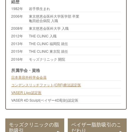
経歴
1982年
岩手県生まれ
2006年
東京慈恵会医科大学医学部 卒業
亀田総合病院 入職
2008年
東京慈恵会医科大学 入職
2012年
THE CLINIC 入職
2013年
THE CLINIC 福岡院 就任
2015年
THE CLINIC 東京院 就任
2016年
モッズクリニック 開院
所属学会・資格
日本美容外科学会会員
コンデンスリッチファット(CRF)療法認定医
VASER Lipo認定医
VASER 4D Sculpt(ベイザー4D彫刻)認定医
モッズクリニックの脂
ベイザー脂肪吸引のこ
肪吸引
だわり