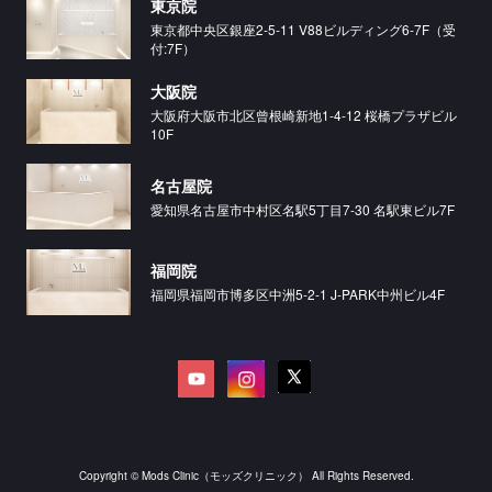
東京院
東京都中央区銀座2-5-11 V88ビルディング6-7F（受
付:7F）
大阪院
大阪府大阪市北区曾根崎新地1-4-12 桜橋プラザビル
10F
名古屋院
愛知県名古屋市中村区名駅5丁目7-30 名駅東ビル7F
福岡院
福岡県福岡市博多区中洲5-2-1 J-PARK中州ビル4F
Copyright © Mods Clinic（モッズクリニック） All Rights Reserved.