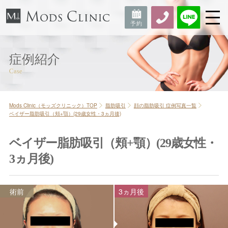
症例紹介
Mods Clinic（モッズクリニック）TOP
脂肪吸引
顔の脂肪吸引 症例写真一覧
ベイザー脂肪吸引（頬+顎）(29歳女性・3ヵ月後)
ベイザー脂肪吸引（頬+顎）(29歳女性・
3ヵ月後)
術前
3ヵ月後