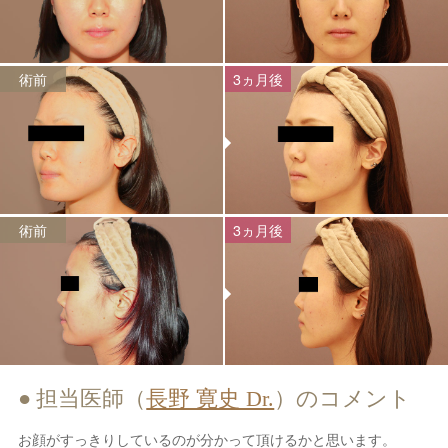
術前
3ヵ月後
術前
3ヵ月後
担当医師（
長野 寛史 Dr.
）のコメント
お顔がすっきりしているのが分かって頂けるかと思います。