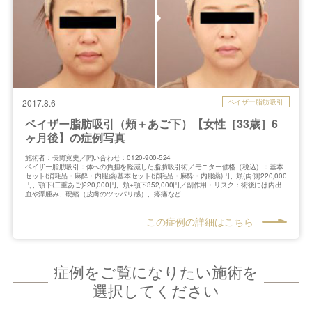
ベイザー脂肪吸引
2017.8.6
ベイザー脂肪吸引（頬＋あご下）【女性［33歳］6
ヶ月後】の症例写真
施術者：長野寛史／問い合わせ：0120-900-524
ベイザー脂肪吸引：体への負担を軽減した脂肪吸引術／モニター価格（税込）：基本
セット(消耗品・麻酔・内服薬)基本セット(消耗品・麻酔・内服薬)円、頬(両側)220,000
円、顎下(二重あご)220,000円、頬+顎下352,000円／副作用・リスク：術後には内出
血や浮腫み、硬縮（皮膚のツッパリ感）、疼痛など
この症例の詳細はこちら
症例をご覧になりたい施術を
選択してください