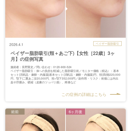
ベイザー脂肪吸引
2026.4.1
ベイザー脂肪吸引(頬＋あご下)【女性［22歳］3ヶ
月】の症例写真
施術者：長野寛史／問い合わせ：0120-900-524
ベイザー脂肪吸引：体への負担を軽減した脂肪吸引術／モニター価格（税込）：基本
セット(消耗品・麻酔・内服薬)基本セット(消耗品・麻酔・内服薬)円、頬(両側)220,000
円、顎下(二重あご)220,000円、頬+顎下352,000円／副作用・リスク：術後には内出
血や浮腫み、硬縮（皮膚のツッパリ感）、疼痛など
この症例の詳細はこちら
術前
6ヶ月後