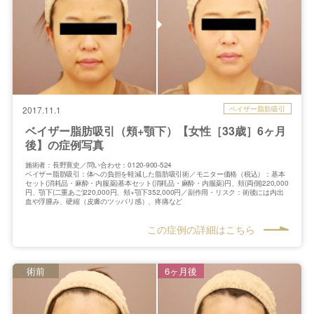
ベイザー脂肪吸引
2017.11.1
ベイザー脂肪吸引（頬+顎下）【女性［33歳］6ヶ月
後】の症例写真
施術者：長野寛史／問い合わせ：0120-900-524
ベイザー脂肪吸引：体への負担を軽減した脂肪吸引術／モニター価格（税込）：基本
セット(消耗品・麻酔・内服薬)基本セット(消耗品・麻酔・内服薬)円、頬(両側)220,000
円、顎下(二重あご)220,000円、頬+顎下352,000円／副作用・リスク：術後には内出
血や浮腫み、硬縮（皮膚のツッパリ感）、疼痛など
この症例の詳細はこちら
術前
6ヶ月後