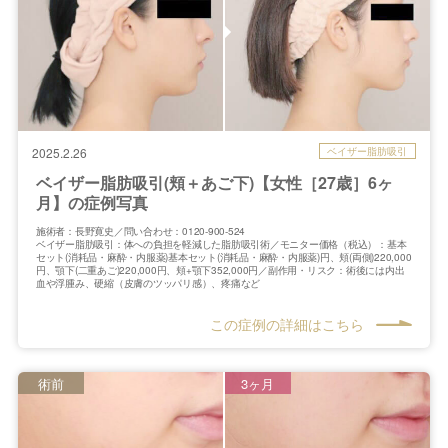
ベイザー脂肪吸引
2025.2.26
ベイザー脂肪吸引(頬＋あご下)【女性［27歳］6ヶ
月】の症例写真
施術者：長野寛史／問い合わせ：0120-900-524
ベイザー脂肪吸引：体への負担を軽減した脂肪吸引術／モニター価格（税込）：基本
セット(消耗品・麻酔・内服薬)基本セット(消耗品・麻酔・内服薬)円、頬(両側)220,000
円、顎下(二重あご)220,000円、頬+顎下352,000円／副作用・リスク：術後には内出
血や浮腫み、硬縮（皮膚のツッパリ感）、疼痛など
この症例の詳細はこちら
術前
3ヶ月