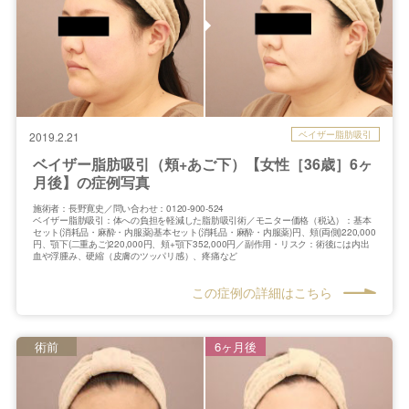
ベイザー脂肪吸引
2019.2.21
ベイザー脂肪吸引（頬+あご下）【女性［36歳］6ヶ
月後】の症例写真
施術者：長野寛史／問い合わせ：0120-900-524
ベイザー脂肪吸引：体への負担を軽減した脂肪吸引術／モニター価格（税込）：基本
セット(消耗品・麻酔・内服薬)基本セット(消耗品・麻酔・内服薬)円、頬(両側)220,000
円、顎下(二重あご)220,000円、頬+顎下352,000円／副作用・リスク：術後には内出
血や浮腫み、硬縮（皮膚のツッパリ感）、疼痛など
この症例の詳細はこちら
術前
6ヶ月後