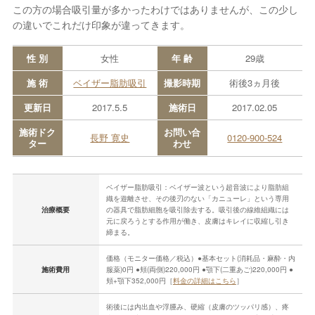
この方の場合吸引量が多かったわけではありませんが、この少し
の違いでこれだけ印象が違ってきます。
性 別
女性
年 齢
29歳
施 術
ベイザー脂肪吸引
撮影時期
術後3ヵ月後
更新日
2017.5.5
施術日
2017.02.05
施術ドク
お問い合
長野 寛史
0120-900-524
ター
わせ
ベイザー脂肪吸引：ベイザー波という超音波により脂肪組
織を遊離させ、その後刃のない「カニューレ」という専用
治療概要
の器具で脂肪細胞を吸引除去する。吸引後の線維組織には
元に戻ろうとする作用が働き、皮膚はキレイに収縮し引き
締まる。
価格（モニター価格／税込）●基本セット(消耗品・麻酔・内
施術費用
服薬)0円 ●頬(両側)220,000円 ●顎下(二重あご)220,000円 ●
頬+顎下352,000円［
料金の詳細はこちら
］
術後には内出血や浮腫み、硬縮（皮膚のツッパリ感）、疼