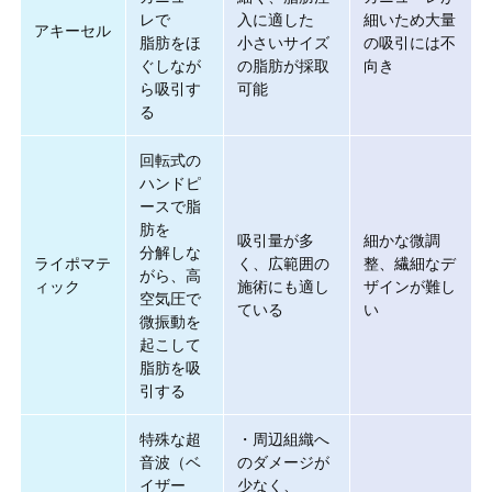
レで
入に適した
細いため大量
アキーセル
脂肪をほ
小さいサイズ
の吸引には不
ぐしなが
の脂肪が採取
向き
ら吸引す
可能
る
回転式の
ハンドピ
ースで脂
肪を
吸引量が多
細かな微調
分解しな
ライポマテ
く、広範囲の
整、繊細なデ
がら、高
ィック
施術にも適し
ザインが難し
空気圧で
ている
い
微振動を
起こして
脂肪を吸
引する
特殊な超
・周辺組織へ
音波（ベ
のダメージが
イザー
少なく、