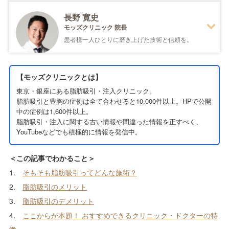
長野 寛史
モッズクリニック 院長
患者様一人ひとりに磨き上げた技術と信頼を。
1982年
岩手県生まれ
【モッズクリニックとは】
2006年
東京慈恵会医科大学医学部 卒業
亀田総合病院 入職
東京・銀座にある脂肪吸引・注入クリニック。
脂肪吸引と豊胸の症例は全て合わせると10,000件以上。HPで公開
2008年
東京慈恵会医科大学 入職
中の症例は1,600件以上。
2012年
THE CLINIC 入職
脂肪吸引・注入に関する古い情報や間違った情報を正すべく、
2013年
THE CLINI 福岡院 就任
YouTubeなどでも積極的に情報を発信中。
2015年
THE CLINIC 東京院 就任
2016年
モッズクリニック 開院
＜この記事でわかること＞
1.
そもそも脂肪吸引ってどんな施術？
2.
脂肪吸引のメリット
日本美容外科学会会員
3.
脂肪吸引のデメリット
コンデンスリッチファット(CRF)療法認定医
4.
ここからが本題！ おすすめできるクリニック・ドクターの特
VASER Lipo認定医