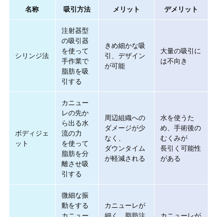
名称
吸引方法
メリット
デメリット
注射器型
の吸引器
きめ細かな吸
を使って
大量の吸引に
シリンジ法
引、デザイン
手作業で
は不向き
が可能
脂肪を吸
引する
カニュー
レの先か
周辺組織への
水を使うた
ら出る水
ダメージが少
め、手術後の
ボディジェ
流の力
なく、
むくみが
ット
を使って
ダウンタイム
長引く可能性
脂肪を分
が軽減される
がある
離させ吸
引する
微細な振
動をする
カニューレが
カニュー
細く、脂肪注
カニューレが