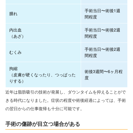
手術当日〜術後1週
腫れ
間程度
内出血
手術当日〜術後2週
（あざ）
間程度
手術当日〜術後2週
むくみ
間程度
拘縮
術後3週間〜6ヶ月程
（皮膚が硬くなったり、つっぱった
度
りする）
近年は脂肪吸引の技術が発展し、ダウンタイムを抑えることがで
きる時代になりました。症状の程度や術後経過によっては、手術
の翌日からの仕事復帰も十分に可能です。
手術の傷跡が目立つ場合がある