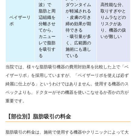
波）で
ダウンタイム
高性能な分、
脂肪と周
が軽減される
取りすぎやと
ベイザーリ
辺組織を
・皮膚の引き
りムラなどの
ポ
分離させ
締め効果が期
リスクがあ
てから、
待できる
り、機器の扱
カニュー
・吸引量が多
いが難しい
レで脂肪
く、広範囲の
を吸引す
施術にも適し
る
ている
当院では、様々な脂肪吸引機器の費用対効果を比較した上で「ベ
イザーリポ」を採用していますが、「ベイザーリポを使えば必ず
綺麗に仕上がる」というわけではありません。使用する機器のス
ペックよりも、ドクターがその機器を使いこなせるか否かの方が
重要です。
【部位別】脂肪吸引の料金
脂肪吸引の料金は、施術で使用する機器やクリニックによって大