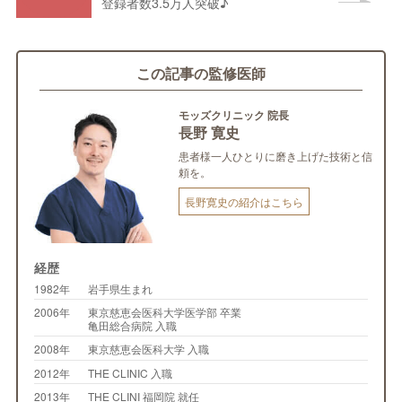
登録者数3.5万人突破♪
この記事の監修医師
モッズクリニック 院長
長野 寛史
患者様一人ひとりに磨き上げた技術と信
頼を。
長野寛史の紹介はこちら
経歴
1982年
岩手県生まれ
2006年
東京慈恵会医科大学医学部 卒業
亀田総合病院 入職
2008年
東京慈恵会医科大学 入職
2012年
THE CLINIC 入職
2013年
THE CLINI 福岡院 就任