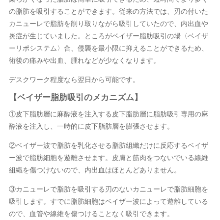
の脂肪を吸引することができます。従来の方法では、刃の付いた
カニューレで脂肪を削り取りながら吸引していたので、内出血や
炎症が生じていました。ところがベイザー脂肪吸引の場〈ベイザ
ーリポシステム〉合、侵襲を最小限に抑えることができるため、
術後の痛みや出血、腫れなどが少なくなります。
デスクワーク程度なら翌日から可能です。
【ベイザー脂肪吸引のメカニズム】
①皮下脂肪層に麻酔液を注入する皮下脂肪層に脂肪吸引専用の麻
酔液を注入し、一時的に皮下脂肪層を膨張させます。
②ベイザー波で脂肪を乳化させる脂肪組織だけに反応するベイザ
ー波で脂肪細胞を遊離させます。皮膚と筋肉をつないでいる線維
組織を傷つけないので、内出血はほとんどありません。
③カニューレで脂肪を吸引する刃のないカニューレで脂肪細胞を
吸引します。すでに脂肪細胞はベイザー波によって遊離している
ので、血管や線維を傷つけることなく吸引できます。