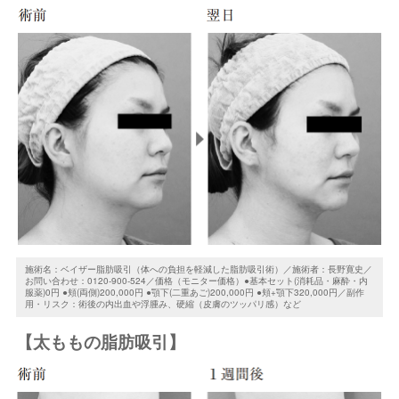
施術名：ベイザー脂肪吸引（体への負担を軽減した脂肪吸引術）／施術者：長野寛史／
お問い合わせ：0120-900-524／価格（モニター価格）●基本セット(消耗品・麻酔・内
服薬)0円 ●頬(両側)200,000円 ●顎下(二重あご)200,000円 ●頬+顎下320,000円／副作
用・リスク：術後の内出血や浮腫み、硬縮（皮膚のツッパリ感）など
【太ももの脂肪吸引】