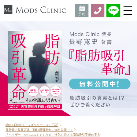
Mods Clinic（モッズクリニック）TOP
長野寛史院長著書「脂肪吸引革命」無料公開中！
「ベイザー」ならココまでできる！進化し続ける脂肪吸引手術の実力