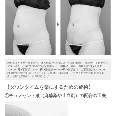
施術名：ベイザー脂肪吸引（体への負担を軽減した脂肪吸引術）／施術者：長野寛史／
お問い合わせ：0120-900-524／●基本セット(消耗品・麻酔・内服薬))0円 ●上腹部
200,000円 ●下腹部200,000円 ●側腹部200,000円 ●腹部全体（上下側腹部）400,000
円 ●腰部(背面からのアプローチ)210,000円／副作用・リスク：術後の内出血や浮腫
み、硬縮（皮膚のツッパリ感）など
【ダウンタイムを楽にするための施術】
①チュメセント液（麻酔薬や止血剤）の配合の工夫