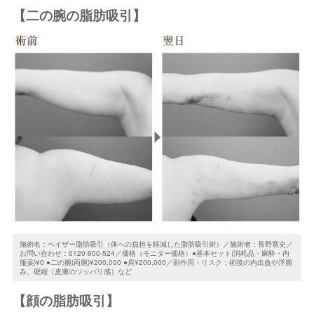
【二の腕の脂肪吸引】
施術名：ベイザー脂肪吸引（体への負担を軽減した脂肪吸引術）／施術者：長野寛史／
お問い合わせ：0120-900-524／価格（モニター価格）●基本セット(消耗品・麻酔・内
服薬)¥0 ●二の腕(両腕)¥200,000 ●肩¥200,000／副作用・リスク：術後の内出血や浮腫
み、硬縮（皮膚のツッパリ感）など
【顔の脂肪吸引】