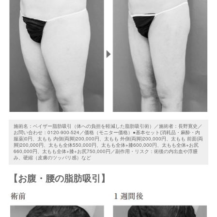
施術名：ベイザー脂肪吸引（体への負担を軽減した脂肪吸引術）／施術者：長野寛史／
お問い合わせ：0120-900-524／価格（モニター価格）●基本セット(消耗品・麻酔・内
服薬)0円、太もも 内側(両脚)200,000円、太もも 外側(両脚)200,000円、太もも 前面(両
脚)200,000円、太もも全体550,000円、太もも全体+膝600,000円、太もも全体+お尻
660,000円、太もも全体+膝+お尻750,000円／副作用・リスク：術後の内出血や浮腫
み、硬縮（皮膚のツッパリ感）など
【お腹・腰の脂肪吸引】