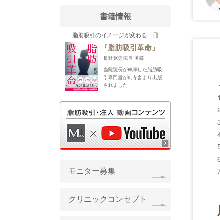
書籍情報
脂肪吸引のイメージが変わる一冊
19
『脂肪吸引革命』
20
長野寛史院長 著書
当院院長が執筆した脂肪吸
20
引専門書が幻冬舎より出版
されました
20
20
20
20
モニター募集
クリニックコンセプト