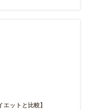
科学会会員
リッチファット(CRF)療法認定医
po認定医
D Sculpt(ベイザー4D彫刻)認定医
イエットと比較】