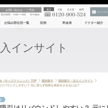
お問い合わせ・ご予約
東京
大阪
名古屋
福岡
受付時間：10時〜19時
年中無休
お悩み部位別一覧
症例
料金表
ドクター紹介
注入インサイト
linic（モッズクリニック）TOP
脂肪吸引
脂肪吸引・注入インサイト
はリバウンドしやすい？ 元に戻らず効果を長続きさせるには？
引
吸引はリバウンドしやすい？ 元に