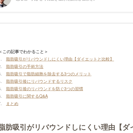
82年
岩手県生まれ
日本美容外
06年
東京慈恵会医科大学医学部 卒業
コンデンス
亀田総合病院 入職
VASER Li
08年
東京慈恵会医科大学 入職
VASER 4
＜この記事でわかること＞
12年
THE CLINIC 入職
1.
脂肪吸引がリバウンドしにくい理由【ダイエットと比較】
13年
THE CLINI 福岡院 就任
2.
脂肪吸引の手術方法
15年
THE CLINIC 東京院 就任
3.
脂肪吸引で脂肪細胞を除去する3つのメリット
16年
モッズクリニック 開院
4.
脂肪吸引後にリバウンドするリスク
5.
脂肪吸引後のリバウンドを防ぐ3つの習慣
6.
脂肪吸引に関するQ&A
7.
まとめ
脂肪吸引がリバウンドしにくい理由【ダ