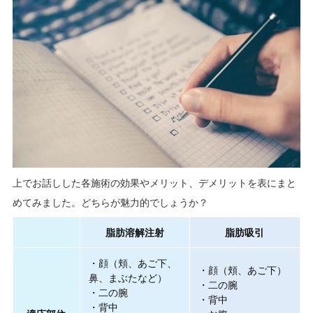
上でお話しした各施術の効果やメリット、デメリットを表にまと
めてみました。どちらが魅力的でしょうか？
脂肪溶解注射
脂肪吸引
・顔（頬、あご下、
・顔（頬、あご下）
鼻、まぶたなど）
・二の腕
・二の腕
・背中
・背中