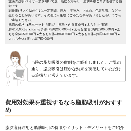
施術の説明:ベイザー波を用いて皮下脂肪を溶かし、脂肪を根こそぎ吸引する施
術です。
副作用(リスク):施術後は一定期間、痛み、浮腫み、内出血、色素沈着、などを
生じることがあります。その他にも術後にご不安な事がありましたらいつでも
ご連絡ください。
施術の価格: ●基本セット(消耗品・麻酔・内服薬)0円 ●太もも 内側(両
脚)200,000円 ●太もも 外側(両脚)200,000円 ●太もも 前面(両脚)200,000円 ●太
もも全体550,000円 ●太もも全体+膝600,000円 ●太もも全体+お尻660,000円 ●
太もも全体+膝+お尻750,000円
当院の脂肪吸引の症例をご紹介しました。ご覧の
通り、脂肪吸引は確かな効果を実感していただけ
る施術だと考えています。
費用対効果を重視するなら脂肪吸引がおすす
め
脂肪溶解注射と脂肪吸引の特徴やメリット・デメリットをご紹介