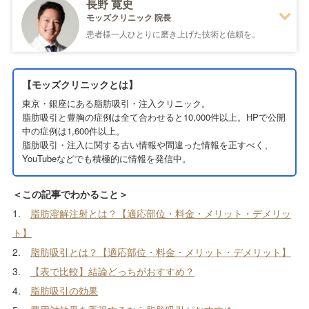
長野 寛史
モッズクリニック 院長
患者様一人ひとりに磨き上げた技術と信頼を。
1982年
岩手県生まれ
【モッズクリニックとは】
2006年
東京慈恵会医科大学医学部 卒業
亀田総合病院 入職
東京・銀座にある脂肪吸引・注入クリニック。
脂肪吸引と豊胸の症例は全て合わせると10,000件以上。HPで公開
2008年
東京慈恵会医科大学 入職
中の症例は1,600件以上。
2012年
THE CLINIC 入職
脂肪吸引・注入に関する古い情報や間違った情報を正すべく、
2013年
THE CLINI 福岡院 就任
YouTubeなどでも積極的に情報を発信中。
2015年
THE CLINIC 東京院 就任
2016年
モッズクリニック 開院
＜この記事でわかること＞
1.
脂肪溶解注射とは？【適応部位・料金・メリット・デメリッ
ト】
日本美容外科学会会員
2.
脂肪吸引とは？【適応部位・料金・メリット・デメリット】
コンデンスリッチファット(CRF)療法認定医
3.
【表で比較】結論どっちがおすすめ？
VASER Lipo認定医
4.
脂肪吸引の効果
VASER 4D Sculpt(ベイザー4D彫刻)認定医