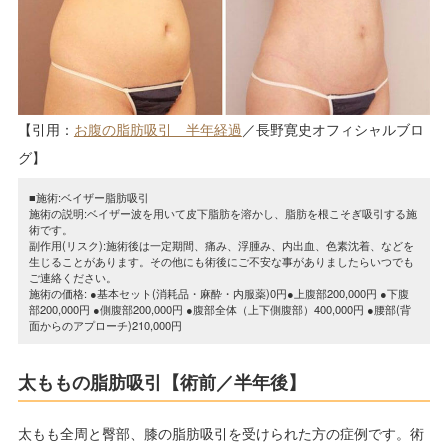
【引用：
お腹の脂肪吸引 半年経過
／長野寛史オフィシャルブロ
グ】
■施術:ベイザー脂肪吸引
施術の説明:ベイザー波を用いて皮下脂肪を溶かし、脂肪を根こそぎ吸引する施
術です。
副作用(リスク):施術後は一定期間、痛み、浮腫み、内出血、色素沈着、などを
生じることがあります。その他にも術後にご不安な事がありましたらいつでも
ご連絡ください。
施術の価格: ●基本セット(消耗品・麻酔・内服薬)0円●上腹部200,000円 ●下腹
部200,000円 ●側腹部200,000円 ●腹部全体（上下側腹部）400,000円 ●腰部(背
面からのアプローチ)210,000円
太ももの脂肪吸引【術前／半年後】
太もも全周と臀部、膝の脂肪吸引を受けられた方の症例です。術