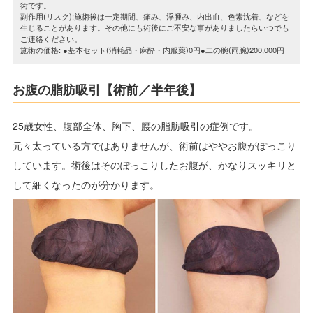
術です。
副作用(リスク):施術後は一定期間、痛み、浮腫み、内出血、色素沈着、などを
生じることがあります。その他にも術後にご不安な事がありましたらいつでも
ご連絡ください。
施術の価格: ●基本セット(消耗品・麻酔・内服薬)0円●二の腕(両腕)200,000円
お腹の脂肪吸引【術前／半年後】
25歳女性、腹部全体、胸下、腰の脂肪吸引の症例です。
元々太っている方ではありませんが、術前はややお腹がぽっこり
しています。術後はそのぽっこりしたお腹が、かなりスッキリと
して細くなったのが分かります。