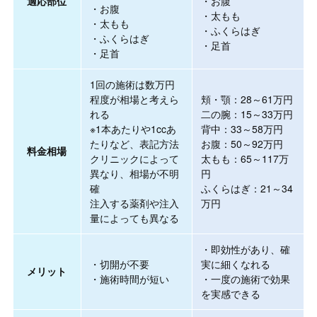
適応部位
・お腹
・お腹
・太もも
・太もも
・ふくらはぎ
・ふくらはぎ
・足首
・足首
1回の施術は数万円
程度が相場と考えら
頬・顎：28～61万円
れる
二の腕：15～33万円
※1本あたりや1ccあ
背中：33～58万円
たりなど、表記方法
お腹：50～92万円
料金相場
クリニックによって
太もも：65～117万
異なり、相場が不明
円
確
ふくらはぎ：21～34
注入する薬剤や注入
万円
量によっても異なる
・即効性があり、確
・切開が不要
実に細くなれる
メリット
・施術時間が短い
・一度の施術で効果
を実感できる