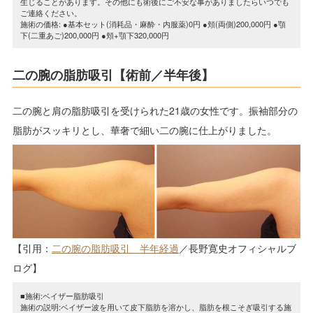
生じることがあります。その他にも術後にご不安な事がありましたらいつでも
ご連絡ください。
施術の価格: ●基本セット(消耗品・麻酔・内服薬)0円 ●頬(両側)200,000円 ●顎
下(二重あご)200,000円 ●頬+顎下320,000円
二の腕の脂肪吸引【術前／半年後】
二の腕と肩の脂肪吸引を受けられた21歳の女性です。振袖部分の
脂肪がスッキリとし、華奢で細い二の腕に仕上がりました。
【引用：
二の腕の脂肪吸引 半年経過
／長野寛史オフィシャルブ
ログ】
■施術:ベイザー脂肪吸引
施術の説明:ベイザー波を用いて皮下脂肪を溶かし、脂肪を根こそぎ吸引する施