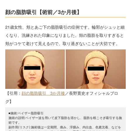
顔の脂肪吸引【術前／3か月後】
21歳女性、頬とあご下の脂肪吸引の症例です。輪郭がシュッと細
くなり、洗練された印象になりました。頬の脂肪を取りすぎると
頬がコケて老けて見えるので、取り過ぎないことが大切です。
【引用：
顔の脂肪吸引 3か月後
／長野寛史オフィシャルブロ
グ】
■施術:ベイザー脂肪吸引
施術の説明:ベイザー波を用いて皮下脂肪を溶かし、脂肪を根こそぎ吸引する施
術です。
副作用(リスク):施術後は一定期間、痛み、浮腫み、内出血、色素沈着、などを