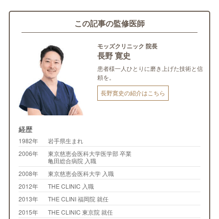
この記事の監修医師
モッズクリニック 院長
長野 寛史
患者様一人ひとりに磨き上げた技術と信
頼を。
長野寛史の紹介はこちら
経歴
1982年
岩手県生まれ
2006年
東京慈恵会医科大学医学部 卒業
亀田総合病院 入職
2008年
東京慈恵会医科大学 入職
2012年
THE CLINIC 入職
2013年
THE CLINI 福岡院 就任
2015年
THE CLINIC 東京院 就任